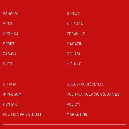
PANČEVO
SRBIJA
VESTI
KULTURA
HRONIKA
ZDRAVLJE
SPORT
MAGAZIN
ZABAVA
OGLASI
SVET
ČITULJE
O NAMA
USLOVI KORIŠĆENJA
IMPRESUM
POLITIKA KOLAČIĆA (COOKIES
KONTAKT
POLICY)
POLITIKA PRIVATNOSTI
MARKETING