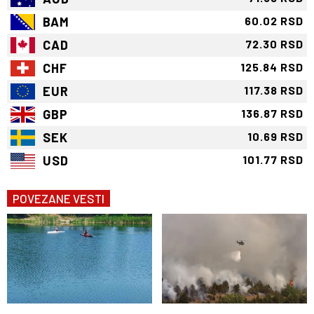
BAM
60.02 RSD
CAD
72.30 RSD
CHF
125.84 RSD
EUR
117.38 RSD
GBP
136.87 RSD
SEK
10.69 RSD
USD
101.77 RSD
POVEZANE VESTI