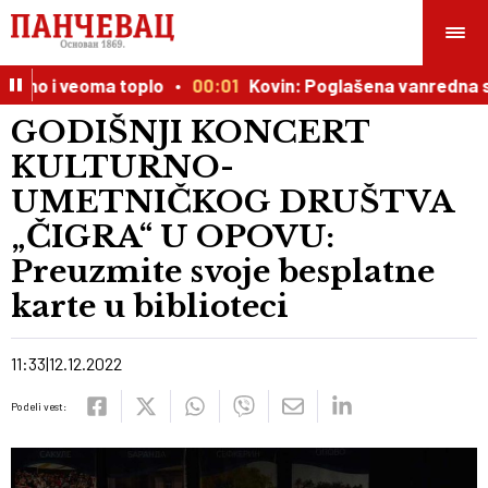
i veoma toplo
00:01
Kovin: Poglašena vanredna situacij
GODIŠNJI KONCERT
KULTURNO-
UMETNIČKOG DRUŠTVA
„ČIGRA“ U OPOVU:
Preuzmite svoje besplatne
karte u biblioteci
11:33
12.12.2022
Podeli vest: