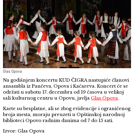
Glas Opova
Na godišnjem koncertu KUD ČIGRA nastupiće članovi
ansambla iz Pančeva, Opova i Kačareva. Koncert će se
održati u subotu 17. decembra od 19 časova u velikoj
sali kulturnog centru u Opovu, javlja
Glas Opova
.
Karte su besplatne, ali se zbog evidencije i ograničenog
broja mesta, moraju preuzeti u Opštinskoj narodnoj
biblioteci Opovo radnim danima od 7 do 15 sati.
Izvor: Glas Opova