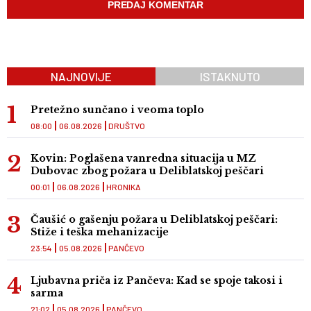
NAJNOVIJE
ISTAKNUTO
Pretežno sunčano i veoma toplo
08:00
06.08.2026
DRUŠTVO
Kovin: Poglašena vanredna situacija u MZ
Dubovac zbog požara u Deliblatskoj peščari
00:01
06.08.2026
HRONIKA
Čaušić o gašenju požara u Deliblatskoj peščari:
Stiže i teška mehanizacije
23:54
05.08.2026
PANČEVO
Ljubavna priča iz Pančeva: Kad se spoje takosi i
sarma
21:02
05.08.2026
PANČEVO