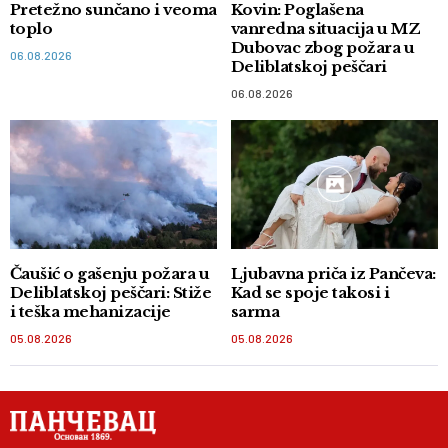
Pretežno sunčano i veoma
Kovin: Poglašena
toplo
vanredna situacija u MZ
Dubovac zbog požara u
06.08.2026
Deliblatskoj peščari
06.08.2026
Čaušić o gašenju požara u
Ljubavna priča iz Pančeva:
Deliblatskoj peščari: Stiže
Kad se spoje takosi i
i teška mehanizacije
sarma
05.08.2026
05.08.2026