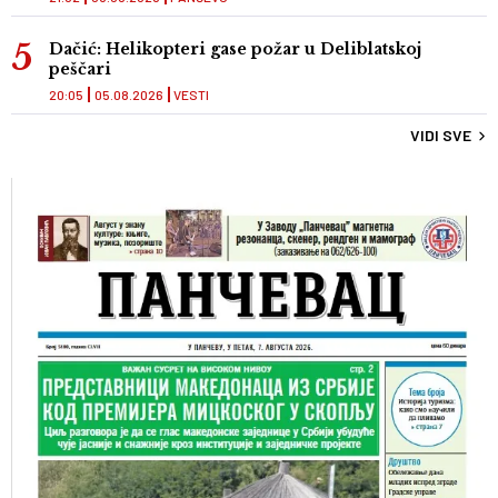
Dačić: Helikopteri gase požar u Deliblatskoj
peščari
20:05
05.08.2026
VESTI
VIDI SVE