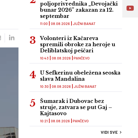
poljoprivrednika „Devojački
bunar 2026” zakazan za 12.
septembar
11:00
08.08.2026
JUŽNI BANAT
Volonteri iz Kačareva
spremili obroke za heroje u
Deliblatskoj peščari
10:43
08.08.2026
PANČEVO
U Sefkerinu obeležena seoska
slava Mandalina
10:30
08.08.2026
JUŽNI BANAT
Šumarak i Dubovac bez
struje, zatvara se put Gaj –
Kajtasovo
10:21
08.08.2026
PANČEVO
VIDI SVE