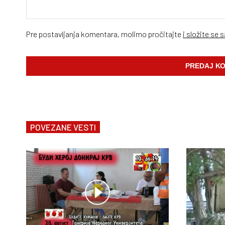
Pre postavljanja komentara, molimo pročitajte
i složite se 
POVEZANE VESTI