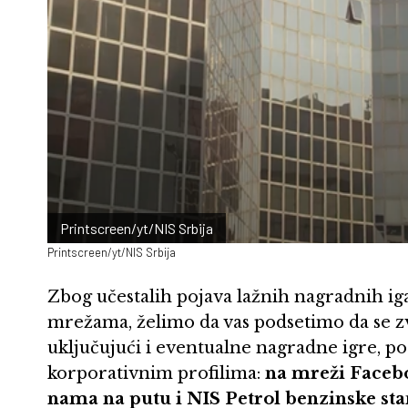
Printscreen/yt/NIS Srbija
Printscreen/yt/NIS Srbija
Zbog učestalih pojava lažnih nagradnih ig
mrežama, želimo da vas podsetimo da se z
uključujući i eventualne nagradne igre, po
korporativnim profilima:
na mreži Facebo
nama na putu i NIS Petrol benzinske st