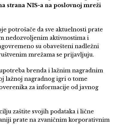
na strana NIS-a na poslovnoj mreži
 potrošače da sve aktuelnosti prate
im nedozvoljenim aktivnostima i
agovremeno su obavešteni nadležni
društvenim mrežama se prijavljuju.
loupotreba brenda i lažnim nagradnim
koj lažnoj nagradnog igri o tome
poverenika za informacije od javnog
lju zaštite svojih podataka i lične
aniji prate na zvaničnim korporativnim