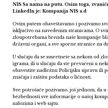
NIS Sa nama na putu. Osim toga, zvanič
LinkedIn je: Kompanija NIS a.d
Ovim putem obaveštavamo i pozivamo svoje
isključivo na navedenim stranicama. O sv
zloupotrebama brenda naše kompanije bl
državni organi, a sve sporne stranice na 
U slučaju da se susretnete sa nekom od z
igrama, ili u slučaju da ste prevareni u ne
obavestite nadležnu Policijsku upravu ili 
značaja i zaštitu podataka o ličnosti.
Sve potrošače pozivamo, još jednom, da u ci
bezbednosti sve informacije o našoj komp
nalozima i web sajtu.