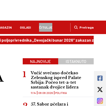
AGAZIN
OGLASI
ČITULJE
Pretraga
rivrednika „Devojački bunar 2026” zakazan za 12. septemba
NAJNOVIJE
ISTAKNUTO
A
Vučić svečano dočekao
Zelenskog ispred Palate
Srbija: Počeo tet-a-tet
sastanak dvojice lidera
11:14
08.08.2026
POLITIKA
57. Sabor pčelara i