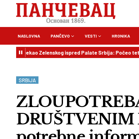
NASLOVNA
PANČEVO
VESTI
HRONIKA
očekao Zelenskog ispred Palate Srbija: Počeo tet-a-tet sa
SRBIJA
ZLOUPOTREBA
DRUŠTVENIM 
potrebne informa