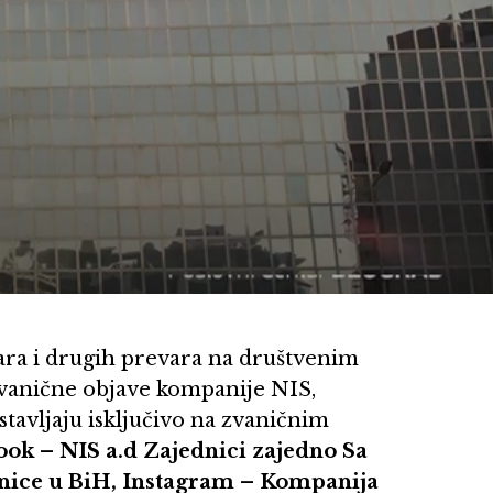
ara i drugih prevara na društvenim
vanične objave kompanije NIS,
stavljaju isključivo na zvaničnim
ok – NIS a.d Zajednici zajedno Sa
anice u BiH, Instagram – Kompanija