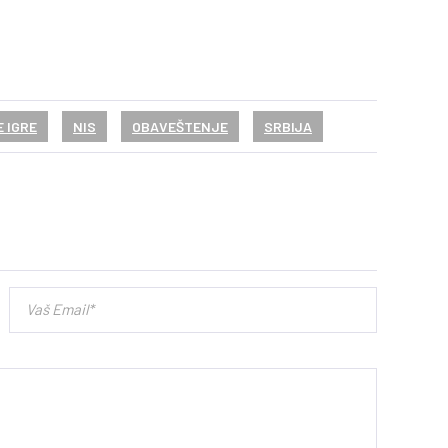
 IGRE
NIS
OBAVEŠTENJE
SRBIJA