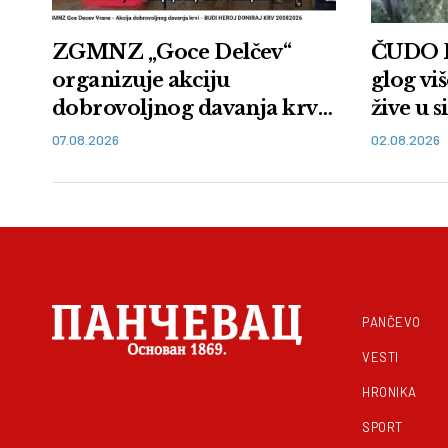
ZGMNZ „Goce Delčev“
ČUDO 
organizuje akciju
glog vi
dobrovoljnog davanja krvi
žive u 
u Vranju: Budi heroj,
manast
07.08.2026
02.08.2026
doniraj krv
PANČEVO
VESTI
HRONIKA
SPORT