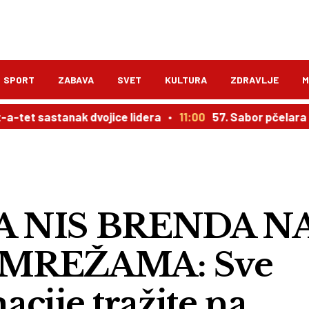
SPORT
ZABAVA
SVET
KULTURA
ZDRAVLJE
M
stanak dvojice lidera
11:00
57. Sabor pčelara i poljop
 NIS BRENDA N
MREŽAMA: Sve
cije tražite na