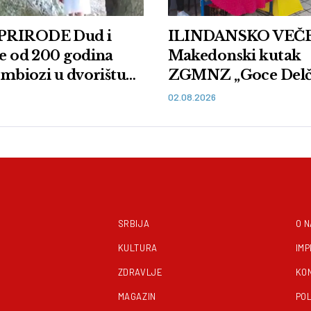
PRIRODE Dud i
ILINDANSKO VEČE
še od 200 godina
Makedonski kutak
simbiozi u dvorištu
ZGMNZ „Goce Delč
ira Oreškovica
Vranje
02.08.2026
SRBIJA
O 
KULTURA
IM
ZDRAVLJE
KO
MAGAZIN
POL