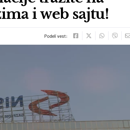
ima i web sajtu!
Podeli vest: