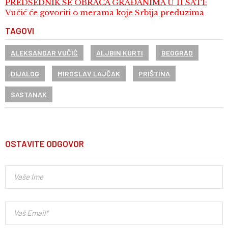
PREDSEDNIK SE OBRAĆA GRAĐANIMA U 11 SATI:
Vučić će govoriti o merama koje Srbija preduzima
TAGOVI
ALEKSANDAR VUČIĆ
ALJBIN KURTI
BEOGRAD
DIJALOG
MIROSLAV LAJČAK
PRIŠTINA
SASTANAK
OSTAVITE ODGOVOR