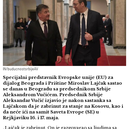
IN/buducnostsrbijeAV
Specijalni predstavnik Evropske unije (EU) za
dijalog Beograda i Prištine Miroslav Lajčak sastao
se danas u Beogradu sa predsednikom Srbije
Aleksandrom Vučićem. Predsednik Srbije
Aleksandar Vučić izjavio je nakon sastanka sa
Lajčakom da je zabrinut za stanje na Kosovu, kao i
da neće ići na samit Saveta Evrope (SE) u
Rejkjaviku 16. i 17. maja.
„Lajčak je zabrinut. On je razgovarao sa ljudima sa