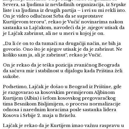
Severa, sa ljudima iz nevladinih organizacija, iz Srpske
liste i sa ljudima iz drugih partija – i svi su mi rekli isto.
On je video odlučnost Srba da se suprotstave
Kurtijevom teroru“, rekao je Vučić novinarima nakon
sastanka sa Lajčakom, navodeći da je .njegov utisak da
je Lajčak zabrinut, ali ne u meri u kojoj je on.
„Da li će on to da tumači na drugačiji način, ne bih ja
govorio. Ono što je njegov utisak je da je zabrinut. Ne
koliko sam ja, ali je zabrinut“, rekao je Vučić.
On je rekao da je teška pozicija zvaničnog Beograda
da sačuva mir i stabilnost u dijalogu kada Priština želi
sukobe.
Podsetimo, Lajčak je došao u Beograd iz Prištine, gde
je razgovarao sa kosovskim premijerom Aljbinom
Kurtijem (Albin) i šefom kosovskog pregovaračkog
tima Besnikom Bisljimijem, o procesu normalizacije
odnosa i narednim koracima posle sastanka lidera
Kosova i Srbije 2. maja u Briselu.
Lajčak je rekao da je Kurtijem imao važnu raspravu u