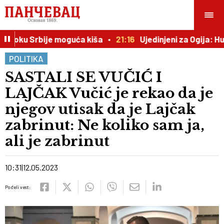
istoku Srbije moguća kiša
21:16
Ujedinjeni za Ogija: Huma
POLITIKA
SASTALI SE VUČIĆ I
LAJČAK Vučić je rekao da je
njegov utisak da je Lajčak
zabrinut: Ne koliko sam ja,
ali je zabrinut
10:31
12.05.2023
Podeli vest: