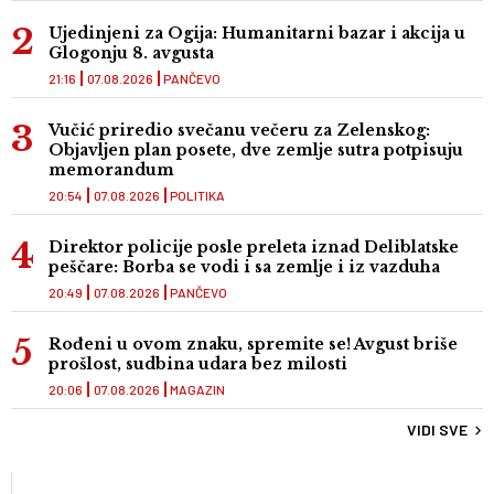
Ujedinjeni za Ogija: Humanitarni bazar i akcija u
Glogonju 8. avgusta
21:16
07.08.2026
PANČEVO
Vučić priredio svečanu večeru za Zelenskog:
Objavljen plan posete, dve zemlje sutra potpisuju
memorandum
20:54
07.08.2026
POLITIKA
Direktor policije posle preleta iznad Deliblatske
peščare: Borba se vodi i sa zemlje i iz vazduha
20:49
07.08.2026
PANČEVO
Rođeni u ovom znaku, spremite se! Avgust briše
prošlost, sudbina udara bez milosti
20:06
07.08.2026
MAGAZIN
VIDI SVE