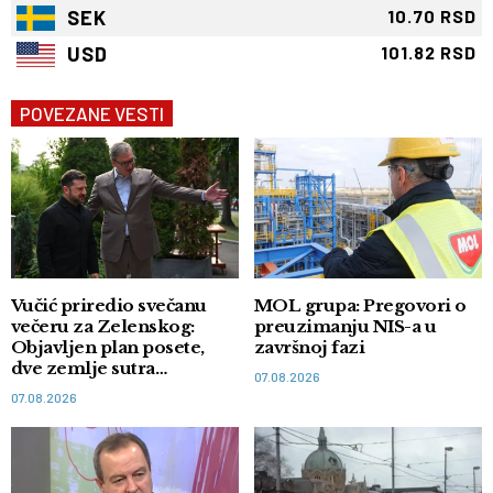
SEK
10.70 RSD
USD
101.82 RSD
POVEZANE VESTI
Vučić priredio svečanu
MOL grupa: Pregovori o
večeru za Zelenskog:
preuzimanju NIS-a u
Objavljen plan posete,
završnoj fazi
dve zemlje sutra
07.08.2026
potpisuju memorandum
07.08.2026