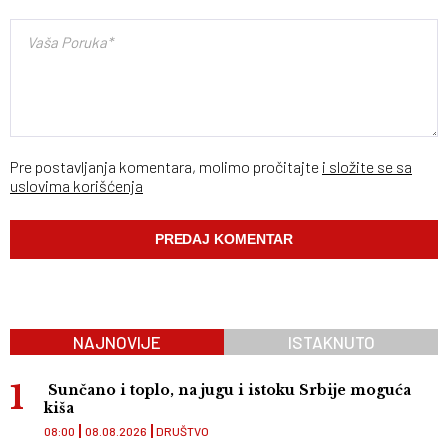
Pre postavljanja komentara, molimo pročitajte
i složite se sa
uslovima korišćenja
NAJNOVIJE
ISTAKNUTO
Sunčano i toplo, na jugu i istoku Srbije moguća
kiša
08:00
08.08.2026
DRUŠTVO