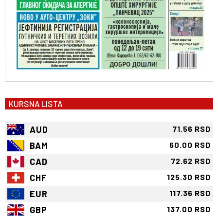
KURSNA LISTA
AUD
71.56 RSD
BAM
60.00 RSD
CAD
72.62 RSD
CHF
125.30 RSD
EUR
117.36 RSD
GBP
137.00 RSD