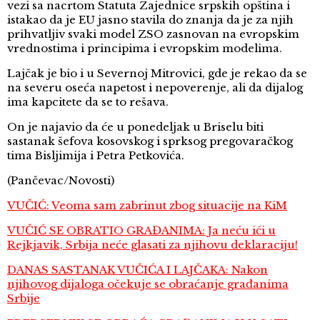
vezi sa nacrtom Statuta Zajednice srpskih opština i
istakao da je EU jasno stavila do znanja da je za njih
prihvatljiv svaki model ZSO zasnovan na evropskim
vrednostima i principima i evropskim modelima.
Lajčak je bio i u Severnoj Mitrovici, gde je rekao da se
na severu oseća napetost i nepoverenje, ali da dijalog
ima kapcitete da se to rešava.
On je najavio da će u ponedeljak u Briselu biti
sastanak šefova kosovskog i sprksog pregovaračkog
tima Bisljimija i Petra Petkovića.
(Pančevac/Novosti)
VUČIĆ: Veoma sam zabrinut zbog situacije na KiM
VUČIĆ SE OBRATIO GRAĐANIMA: Ja neću ići u
Rejkjavik, Srbija neće glasati za njihovu deklaraciju!
DANAS SASTANAK VUČIĆA I LAJČAKA: Nakon
njihovog dijaloga očekuje se obraćanje građanima
Srbije