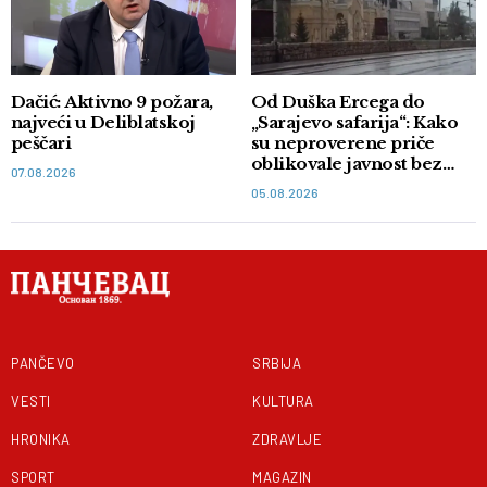
Dačić: Aktivno 9 požara,
Od Duška Ercega do
najveći u Deliblatskoj
„Sarajevo safarija“: Kako
peščari
su neproverene priče
oblikovale javnost bez
07.08.2026
dokaza
05.08.2026
PANČEVO
SRBIJA
VESTI
KULTURA
HRONIKA
ZDRAVLJE
SPORT
MAGAZIN