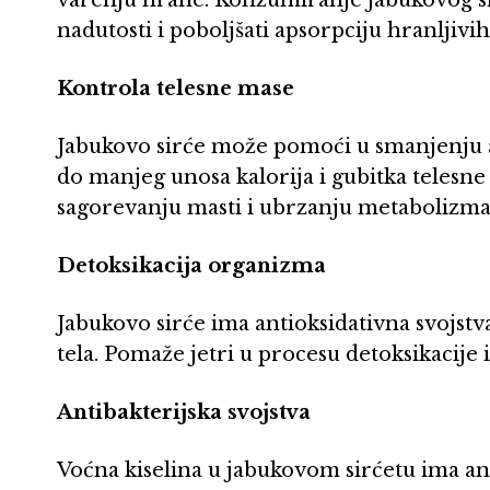
nadutosti i poboljšati apsorpciju hranljivih
Kontrola telesne mase
Jabukovo sirće može pomoći u smanjenju ap
do manjeg unosa kalorija i gubitka telesn
sagorevanju masti i ubrzanju metabolizma
Detoksikacija organizma
Jabukovo sirće ima antioksidativna svojstv
tela. Pomaže jetri u procesu detoksikacije 
Antibakterijska svojstva
Voćna kiselina u jabukovom sirćetu ima a