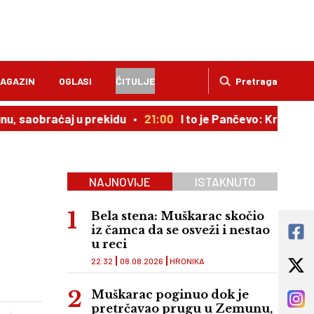
AGAZIN
OGLASI
ČITULJE
Pretraga
ćaj u prekidu
21:00
I to je Pančevo: Kroz vrata kaplje 
NAJNOVIJE
ISTAKNUTO
Bela stena: Muškarac skočio
iz čamca da se osveži i nestao
u reci
22:32
08.08.2026
HRONIKA
Muškarac poginuo dok je
pretrčavao prugu u Zemunu,