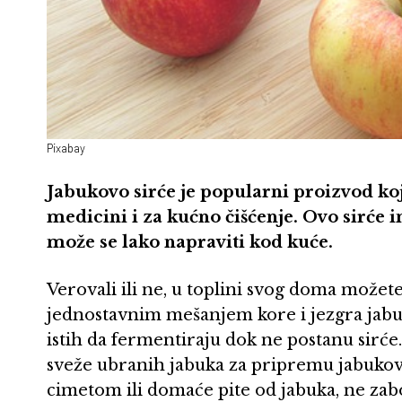
Pixabay
Jabukovo sirće je popularni proizvod koji
medicini i za kućno čišćenje. Ovo sirće 
može se lako napraviti kod kuće.
Verovali ili ne, u toplini svog doma možet
jednostavnim mešanjem kore i jezgra jabu
istih da fermentiraju dok ne postanu sirće. 
sveže ubranih jabuka za pripremu jabukovo
cimetom ili domaće pite od jabuka, ne zabo