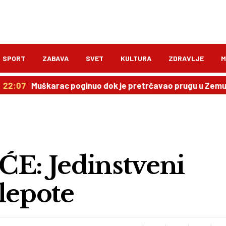
SPORT
ZABAVA
SVET
KULTURA
ZDRAVLJE
M
škarac poginuo dok je pretrčavao prugu u Zemunu, saobra
: Jedinstveni
 lepote