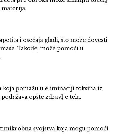
 materija.
etita i osećaja gladi, što može dovesti
e mase. Takođe, može pomoći u
.
a koja pomažu u eliminaciji toksina iz
i podržava opšte zdravlje tela.
ntimikrobna svojstva koja mogu pomoći