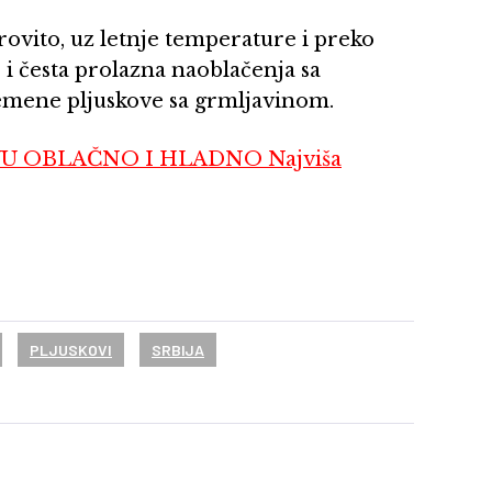
trovito, uz letnje temperature i preko
 i česta prolazna naoblačenja sa
emene pljuskove sa grmljavinom.
U OBLAČNO I HLADNO Najviša
PLJUSKOVI
SRBIJA