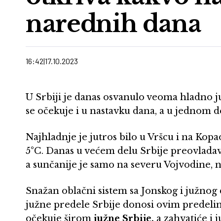
narednih dana
16:42
17.10.2023
U Srbiji je danas osvanulo veoma hladno j
se očekuje i u nastavku dana, a u jednom de
Najhladnje je jutros bilo u Vršcu i na Kopa
5°C. Danas u većem delu Srbije preovlada
a sunčanije je samo na severu Vojvodine, 
Snažan oblačni sistem sa Jonskog i južnog 
južne predele Srbije donosi ovim predelim
očekuje širom
južne Srbije,
a zahvatiće i 