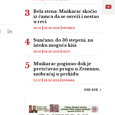
Bela stena: Muškarac skočio
iz čamca da se osveži i nestao
u reci
08:24
09.08.2026
HRONIKA
Sunčano, do 36 stepeni, na
istoku moguća kiša
08:00
09.08.2026
VESTI
Muškarac poginuo dok je
pretrčavao prugu u Zemunu,
saobraćaj u prekidu
22:07
08.08.2026
HRONIKA
VIDI SVE