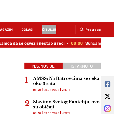
AGAZIN
OGLASI
ČITULJE
Pretraga
a da se osveži i nestao u reci
08:00
Sunčano, do 36 st
NAJNOVIJE
ISTAKNUTO
AMSS: Na Batrovcima se čeka
oko 3 sata
08:40
09.08.2026
VESTI
Slavimo Svetog Panteliju, ovo
su običaji
08:30
09.08.2026
VESTI