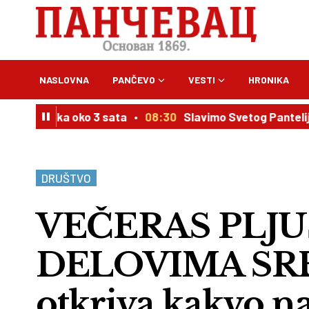
NASLOVNA
PANČEVO
VESTI
HRONIKA
a se čeka oko 3 sata
08:30
Slavimo Svetog Panteliju, o
DRUŠTVO
VEČERAS PLJU
DELOVIMA SRBI
otkriva kakvo n