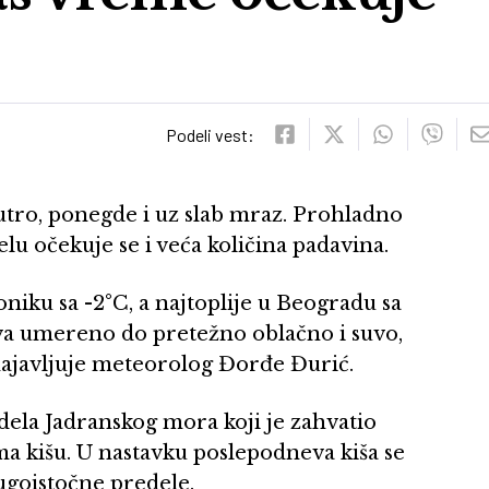
Podeli vest:
utro, ponegde i uz slab mraz. Prohladno
lu očekuje se i veća količina padavina.
oniku sa -2°C, a najtoplije u Beogradu sa
va umereno do pretežno oblačno i suvo,
najavljuje meteorolog Đorđe Đurić.
dela Jadranskog mora koji je zahvatio
a kišu. U nastavku poslepodneva kiša se
jugoistočne predele.