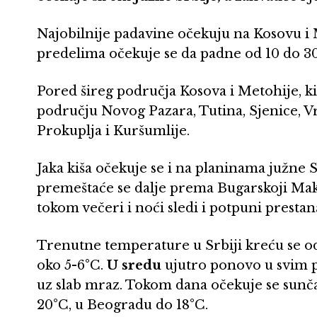
Najobilnije padavine očekuju na Kosovu i 
predelima očekuje se da padne od 10 do 30
Pored šireg područja Kosova i Metohije, k
području Novog Pazara, Tutina, Sjenice, Vra
Prokuplja i Kuršumlije.
Jaka kiša očekuje se i na planinama južne S
premeštaće se dalje prema Bugarskoji Maked
tokom večeri i noći sledi i potpuni presta
Trenutne temperature u Srbiji kreću se od
oko 5-6°C.
U sredu
ujutro ponovo u svim p
uz slab mraz. Tokom dana očekuje se sunča
20°C, u Beogradu do 18°C.