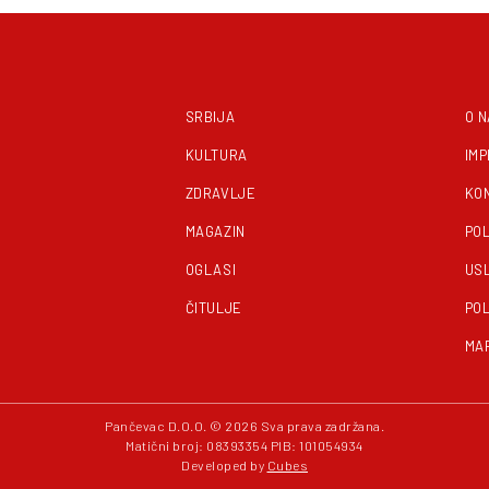
SRBIJA
O 
KULTURA
IM
ZDRAVLJE
KO
MAGAZIN
POL
OGLASI
US
ČITULJE
POL
MA
Pančevac D.O.O. © 2026 Sva prava zadržana.
Matični broj: 08393354 PIB: 101054934
Developed by
Cubes