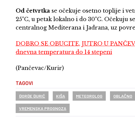
Od četvrtka
se očekuje osetno toplije i ve
25°C, u petak lokalno i do 30°C. Očekuju se
centralnog Mediterana i Jadrana, uz povr
DOBRO SE OBUCITE, JUTRO U PANČEV
dnevna temperatura do 14 stepeni
(Pančevac/Kurir)
TAGOVI
ĐORĐE ĐURIĆ
KIŠA
METEOROLOG
OBLAČNO
VREMENSKA PROGNOZA