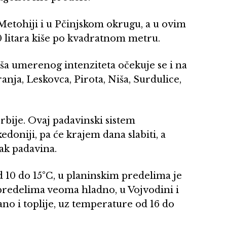
Metohiji i u Pčinjskom okrugu, a u ovim
 litara kiše po kvadratnom metru.
iša umerenog intenziteta očekuje se i na
nja, Leskovca, Pirota, Niša, Surdulice,
rbije. Ovaj padavinski sistem
oniji, pa će krajem dana slabiti, a
nak padavina.
 10 do 15°C, u planinskim predelima je
redelima veoma hladno, u Vojvodini i
no i toplije, uz temperature od 16 do