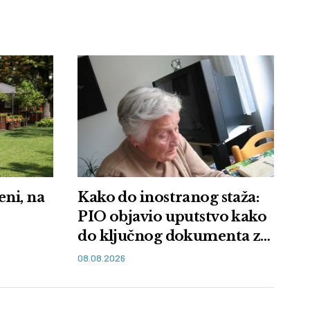
eni, na
Kako do inostranog staža:
PIO objavio uputstvo kako
do ključnog dokumenta za
penziju
08.08.2026