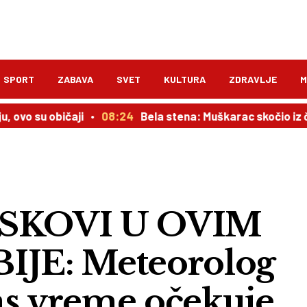
SPORT
ZABAVA
SVET
KULTURA
ZDRAVLJE
M
vo su običaji
08:24
Bela stena: Muškarac skočio iz čamc
SKOVI U OVIM
JE: Meteorolog
as vreme očekuje