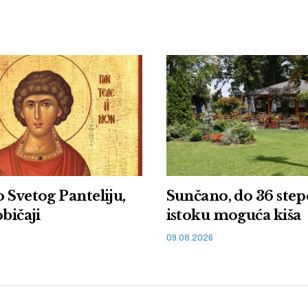
 Svetog Panteliju,
Sunčano, do 36 step
običaji
istoku moguća kiša
09.08.2026