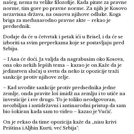
našeg, nema tu velike filozofije. Kada pitate za pravne
norme, tim gore po pravne norme. Za njih je Kosovo
nezavisna država, na osnovu njihove odluke. Koga
briga za međunarodno pravne akte – rekao je
predsednik.
Dodaje da će u četvrtak i petak ići u Brisel, i da će se
izboriti sa svim preprekama koje se postavljaju pred
Srbiju.
– I Ana će doći. Ja valjda da nagrabusim oko Kosova,
ona oko nekih lepših tema – kazao je on.Kaže da je
jedinstven slučaj u svetu da neko iz opozicije traži
sankcije protiv njihove zelje.
– Kad uvodite sankcije protiv predsednika jedne
zemlje, onda pravite loš imidž na zemlju i to utiče na
investicije i sve drugo. To je toliko neodgovoran,
neozbiljan i antidržavni i antinarodni pristup da sam
bio šokiran kada sam to video – kazao je Vučić.
On je rekao da time opozicija kaže da „nisu krivi
Priština i Aljbin Kurti, već Srbija“.