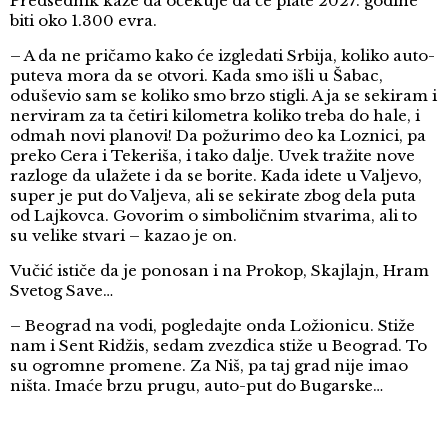
Predsednik kaže da očekuje da će plate 2027. godine
biti oko 1.300 evra.
– A da ne pričamo kako će izgledati Srbija, koliko auto-
puteva mora da se otvori. Kada smo išli u Šabac,
oduševio sam se koliko smo brzo stigli. A ja se sekiram i
nerviram za ta četiri kilometra koliko treba do hale, i
odmah novi planovi! Da požurimo deo ka Loznici, pa
preko Cera i Tekeriša, i tako dalje. Uvek tražite nove
razloge da ulažete i da se borite. Kada idete u Valjevo,
super je put do Valjeva, ali se sekirate zbog dela puta
od Lajkovca. Govorim o simboličnim stvarima, ali to
su velike stvari – kazao je on.
Vučić ističe da je ponosan i na Prokop, Skajlajn, Hram
Svetog Save…
– Beograd na vodi, pogledajte onda Ložionicu. Stiže
nam i Sent Ridžis, sedam zvezdica stiže u Beograd. To
su ogromne promene. Za Niš, pa taj grad nije imao
ništa. Imaće brzu prugu, auto-put do Bugarske…