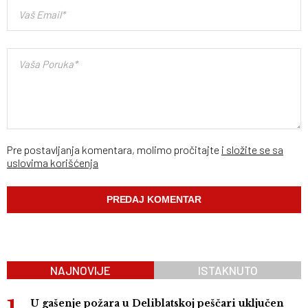
Pre postavljanja komentara, molimo pročitajte
i složite se sa
uslovima korišćenja
NAJNOVIJE
ISTAKNUTO
U gašenje požara u Deliblatskoj peščari uključen