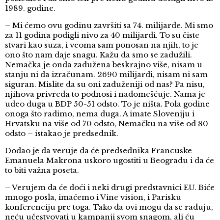
1989. godine.
– Mi ćemo ovu godinu završiti sa 74. milijarde. Mi smo
za 11 godina podigli nivo za 40 milijardi. To su čiste
stvari kao suza, i veoma sam ponosan na njih, to je
ono što nam daje snagu. Kažu da smo se zadužili.
Nemačka je onda zadužena beskrajno više, nisam u
stanju ni da izračunam. 2690 milijardi, nisam ni sam
siguran. Mislite da su oni zaduženiji od nas? Pa nisu,
njihova privreda to podnosi i nadomešćuje. Nama je
udeo duga u BDP 50-51 odsto. To je ništa. Pola godine
onoga što radimo, nema duga. A imate Sloveniju i
Hrvatsku na više od 70 odsto, Nemačku na više od 80
odsto – istakao je predsednik.
Dodao je da veruje da će predsednika Francuske
Emanuela Makrona uskoro ugostiti u Beogradu i da će
to biti važna poseta.
– Verujem da će doći i neki drugi predstavnici EU. Biće
mnogo posla, imaćemo i Vine vision, i Parisku
konferenciju pre toga. Tako da ovi mogu da se raduju,
neću učestvovati u kampanji svom snagom, ali ću