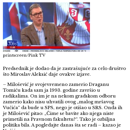
printscreen/Pink TV
Predsednik je dodao da je zastrašujuće za celo društvo
što Miroslav Aleksić daje ovakve izjave.
– Milošević je svojevremeno zamerio Draganu
Tomiću kada sam ja 1993. godine završio u
radikalima. On im je na nekom gradskom odboru
zamerio kako nisu uhvatili ovog „malog mršavog
Vučića“ da bude u SPS, nego je otišao u SRS. Onda ih
je Milošević pitao: „Čime se bavite ako njega niste
primetili na Pravnom fakultetu?“. Tako je ozbiljna
politika bila. A pogledajte danas šta se radi – kazao je