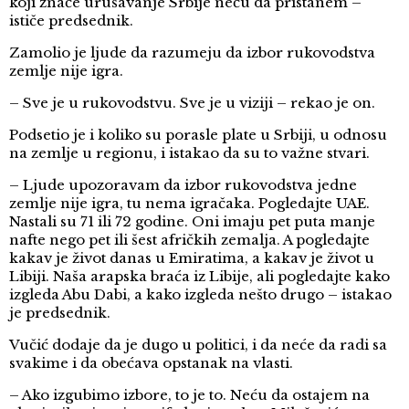
koji znače urušavanje Srbije neću da pristanem –
ističe predsednik.
Zamolio je ljude da razumeju da izbor rukovodstva
zemlje nije igra.
– Sve je u rukovodstvu. Sve je u viziji – rekao je on.
Podsetio je i koliko su porasle plate u Srbiji, u odnosu
na zemlje u regionu, i istakao da su to važne stvari.
– Ljude upozoravam da izbor rukovodstva jedne
zemlje nije igra, tu nema igračaka. Pogledajte UAE.
Nastali su 71 ili 72 godine. Oni imaju pet puta manje
nafte nego pet ili šest afričkih zemalja. A pogledajte
kakav je život danas u Emiratima, a kakav je život u
Libiji. Naša arapska braća iz Libije, ali pogledajte kako
izgleda Abu Dabi, a kako izgleda nešto drugo – istakao
je predsednik.
Vučić dodaje da je dugo u politici, i da neće da radi sa
svakime i da obećava opstanak na vlasti.
– Ako izgubimo izbore, to je to. Neću da ostajem na