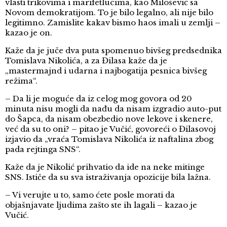
vlasti trikovima i marifetlucima, kao Milošević sa
Novom demokratijom. To je bilo legalno, ali nije bilo
legitimno. Zamislite kakav bismo haos imali u zemlji –
kazao je on.
Kaže da je juče dva puta spomenuo bivšeg predsednika
Tomislava Nikolića, a za Đilasa kaže da je
„mastermajnd i udarna i najbogatija pesnica bivšeg
režima“.
– Da li je moguće da iz celog mog govora od 20
minuta nisu mogli da nađu da nisam izgradio auto-put
do Šapca, da nisam obezbedio nove lekove i skenere,
već da su to oni? – pitao je Vučić, govoreći o Đilasovoj
izjavio da „vraća Tomislava Nikolića iz naftalina zbog
pada rejtinga SNS“.
Kaže da je Nikolić prihvatio da ide na neke mitinge
SNS. Ističe da su sva istraživanja opozicije bila lažna.
– Vi verujte u to, samo ćete posle morati da
objašnjavate ljudima zašto ste ih lagali – kazao je
Vučić.