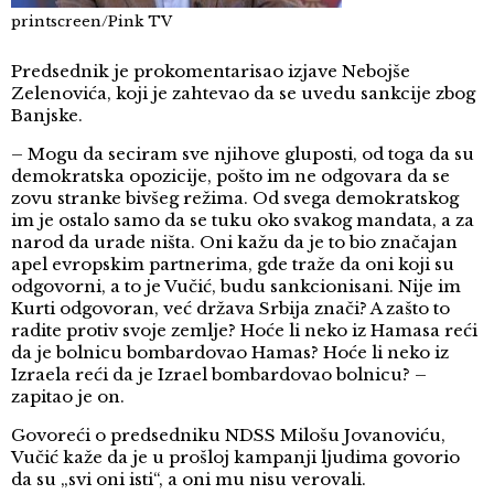
printscreen/Pink TV
Predsednik je prokomentarisao izjave Nebojše
Zelenovića, koji je zahtevao da se uvedu sankcije zbog
Banjske.
– Mogu da seciram sve njihove gluposti, od toga da su
demokratska opozicije, pošto im ne odgovara da se
zovu stranke bivšeg režima. Od svega demokratskog
im je ostalo samo da se tuku oko svakog mandata, a za
narod da urade ništa. Oni kažu da je to bio značajan
apel evropskim partnerima, gde traže da oni koji su
odgovorni, a to je Vučić, budu sankcionisani. Nije im
Kurti odgovoran, već država Srbija znači? A zašto to
radite protiv svoje zemlje? Hoće li neko iz Hamasa reći
da je bolnicu bombardovao Hamas? Hoće li neko iz
Izraela reći da je Izrael bombardovao bolnicu? –
zapitao je on.
Govoreći o predsedniku NDSS Milošu Jovanoviću,
Vučić kaže da je u prošloj kampanji ljudima govorio
da su „svi oni isti“, a oni mu nisu verovali.