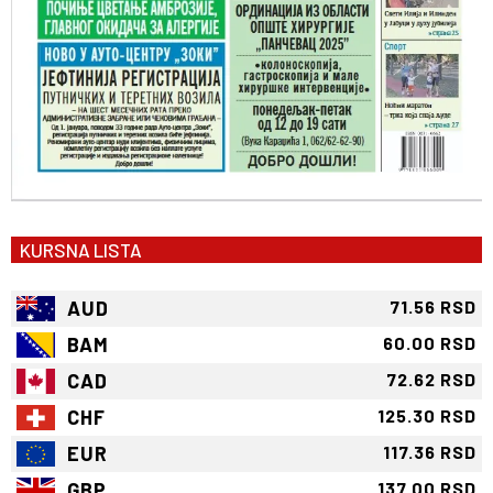
KURSNA LISTA
AUD
71.56 RSD
BAM
60.00 RSD
CAD
72.62 RSD
CHF
125.30 RSD
EUR
117.36 RSD
GBP
137.00 RSD