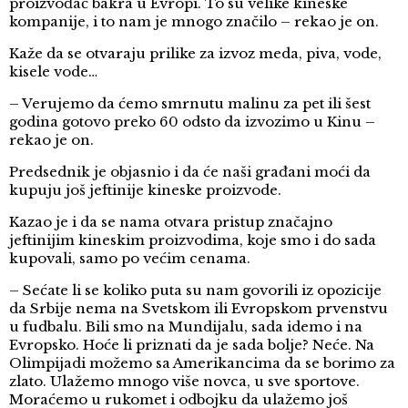
proizvođač bakra u Evropi. To su velike kineske
kompanije, i to nam je mnogo značilo – rekao je on.
Kaže da se otvaraju prilike za izvoz meda, piva, vode,
kisele vode…
– Verujemo da ćemo smrnutu malinu za pet ili šest
godina gotovo preko 60 odsto da izvozimo u Kinu –
rekao je on.
Predsednik je objasnio i da će naši građani moći da
kupuju još jeftinije kineske proizvode.
Kazao je i da se nama otvara pristup značajno
jeftinijim kineskim proizvodima, koje smo i do sada
kupovali, samo po većim cenama.
– Sećate li se koliko puta su nam govorili iz opozicije
da Srbije nema na Svetskom ili Evropskom prvenstvu
u fudbalu. Bili smo na Mundijalu, sada idemo i na
Evropsko. Hoće li priznati da je sada bolje? Neće. Na
Olimpijadi možemo sa Amerikancima da se borimo za
zlato. Ulažemo mnogo više novca, u sve sportove.
Moraćemo u rukomet i odbojku da ulažemo još