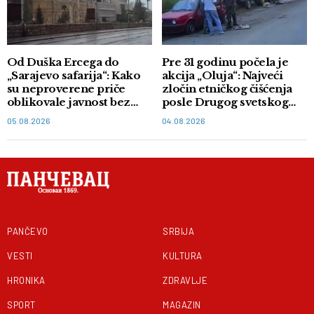
Od Duška Ercega do
Pre 31 godinu počela je
„Sarajevo safarija“: Kako
akcija „Oluja“: Najveći
su neproverene priče
zločin etničkog čišćenja
oblikovale javnost bez
posle Drugog svetskog
dokaza
rata
05.08.2026
04.08.2026
PANČEVO
SRBIJA
VESTI
KULTURA
HRONIKA
ZDRAVLJE
SPORT
MAGAZIN