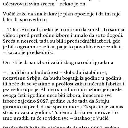
učestvovati svim srcem – rekao je on.
Vučić kaže da zna kakav je plan opozicije i da im nije
lako da sprovedu to.
– Tako se to radi, neko je to morao da smisli. To sam ja
video i pred prethodne izbore i umalo da se to dogodi.
Sreća u nesreći, tada su bili i predsednički izbori, gde
je bila ogromna razlika, pa je to povuklo deo rezultata
– kazao je predsednik.
On ističe da su izbori važni zbog naroda i građana.
– Ljudi biraju budućnost – slobodu i stabilnost,
nezavisnu Srbiju, da budu bogatiji iz godine u godinu,
ili hoće da se vratimo u prošlost zakatančenih fabrika i
jezive korupcije. Ali ovo su odlučujući izbori jer posle
ovoga četiri godine neće biti izbora, imaćemo sve
izbore zajedno 2027. godine. A do tada da Srbiju
guramo napred, da se spremimo za Ekspo, to je za nas
strašno važna godina. Tu ćemo da izmerimo sve što
smo uradili, tu će se videti sve – istakao je Vučić.