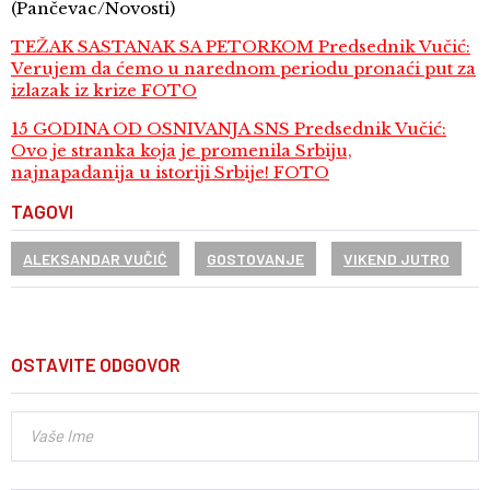
(Pančevac/Novosti)
TEŽAK SASTANAK SA PETORKOM Predsednik Vučić:
Verujem da ćemo u narednom periodu pronaći put za
izlazak iz krize FOTO
15 GODINA OD OSNIVANJA SNS Predsednik Vučić:
Ovo je stranka koja je promenila Srbiju,
najnapadanija u istoriji Srbije! FOTO
TAGOVI
ALEKSANDAR VUČIĆ
GOSTOVANJE
VIKEND JUTRO
OSTAVITE ODGOVOR