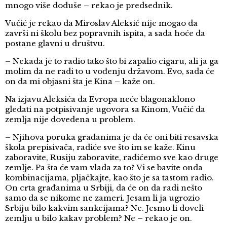
mnogo više doduše – rekao je predsednik.
Vučić je rekao da Miroslav Aleksić nije mogao da
završi ni školu bez popravnih ispita, a sada hoće da
postane glavni u društvu.
– Nekada je to radio tako što bi zapalio cigaru, ali ja ga
molim da ne radi to u vođenju državom. Evo, sada će
on da mi objasni šta je Kina – kaže on.
Na izjavu Aleksića da Evropa neće blagonaklono
gledati na potpisivanje ugovora sa Kinom, Vučić da
zemlja nije dovedena u problem.
– Njihova poruka građanima je da će oni biti resavska
škola prepisivača, radiće sve što im se kaže. Kinu
zaboravite, Rusiju zaboravite, radićemo sve kao druge
zemlje. Pa šta će vam vlada za to? Vi se bavite onda
kombinacijama, pljačkajte, kao što je sa tastom radio.
On crta građanima u Srbiji, da će on da radi nešto
samo da se nikome ne zameri. Jesam li ja ugrozio
Srbiju bilo kakvim sankcijama? Ne. Jesmo li doveli
zemlju u bilo kakav problem? Ne – rekao je on.