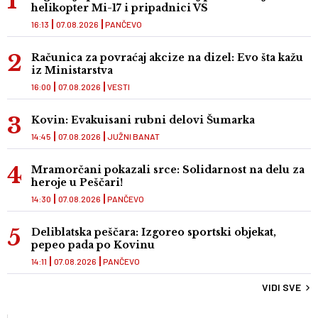
helikopter Mi-17 i pripadnici VS
16:13
07.08.2026
PANČEVO
Računica za povraćaj akcize na dizel: Evo šta kažu
iz Ministarstva
16:00
07.08.2026
VESTI
Kovin: Evakuisani rubni delovi Šumarka
14:45
07.08.2026
JUŽNI BANAT
Mramorčani pokazali srce: Solidarnost na delu za
heroje u Peščari!
14:30
07.08.2026
PANČEVO
Deliblatska peščara: Izgoreo sportski objekat,
pepeo pada po Kovinu
14:11
07.08.2026
PANČEVO
VIDI SVE