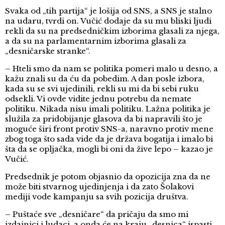
Svaka od „tih partija“ je lošija od SNS, a SNS je stalno
na udaru, tvrdi on. Vučić dodaje da su mu bliski ljudi
rekli da su na predsedničkim izborima glasali za njega,
a da su na parlamentarnim izborima glasali za
„desničarske stranke“.
– Hteli smo da nam se politika pomeri malo u desno, a
kažu znali su da ću da pobedim. A dan posle izbora,
kada su se svi ujedinili, rekli su mi da bi sebi ruku
odsekli. Vi ovde vidite jednu potrebu da nemate
politiku. Nikada nisu imali politiku. Lažna politika je
služila za pridobijanje glasova da bi napravili što je
moguće širi front protiv SNS-a, naravno protiv mene
zbog toga što sada vide da je država bogatija i imalo bi
šta da se opljačka, mogli bi oni da žive lepo – kazao je
Vučić.
Predsednik je potom objasnio da opozicija zna da ne
može biti stvarnog ujedinjenja i da zato Šolakovi
mediji vode kampanju sa svih pozicija društva.
– Puštaće sve „desničare“ da pričaju da smo mi
izdajnici i ludaci, a onda će na kraju „desnica“ ispasti