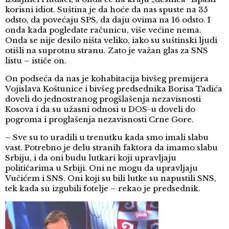
korisni idiot. Suština je da hoće da nas spuste na 35
odsto, da povećaju SPS, da daju ovima na 16 odsto. I
onda kada pogledate računicu, više većine nema.
Onda se nije desilo ništa veliko, iako su suštinski ljudi
otišli na suprotnu stranu. Zato je važan glas za SNS
listu – ističe on.
On podseća da nas je kohabitacija bivšeg premijera
Vojislava Koštunice i bivšeg predsednika Borisa Tadića
doveli do jednostranog progšlašenja nezavisnosti
Kosova i da su užasni odnosi u DOS-u doveli do
pogroma i proglašenja nezavisnosti Crne Gore.
– Sve su to uradili u trenutku kada smo imali slabu
vast. Potrebno je delu stranih faktora da imamo slabu
Srbiju, i da oni budu lutkari koji upravljaju
političarima u Srbiji. Oni ne mogu da upravljaju
Vučićem i SNS. Oni koji su bili lutke su napustili SNS,
tek kada su izgubili fotelje – rekao je predsednik.