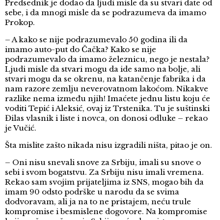
Predsednik je dodao da ljudi misle da su stvari date od
sebe, i da mnogi misle da se podrazumeva da imamo
Prokop.
– A kako se nije podrazumevalo 50 godina ili da
imamo auto-put do Čačka? Kako se nije
podrazumevalo da imamo železnicu, nego je nestala?
Ljudi misle da stvari mogu da ide samo na bolje, ali
stvari mogu da se okrenu, na katančenje fabrika i da
nam razore zemlju neverovatnom lakoćom. Nikakve
razlike nema između njih! Imaćete jednu listu koju će
voditi Tepić i Aleksić, ovaj iz Trstenika. Tu je suštinski
Đilas vlasnik i liste i novca, on donosi odluke – rekao
je Vučić.
Šta mislite zašto nikada nisu izgradili ništa, pitao je on.
– Oni nisu snevali snove za Srbiju, imali su snove o
sebi i svom bogatstvu. Za Srbiju nisu imali vremena.
Rekao sam svojim prijateljima iz SNS, mogao bih da
imam 90 odsto podrške u narodu da se svima
dodvoravam, ali ja na to ne pristajem, neću trule
kompromise i besmislene dogovore. Na kompromise