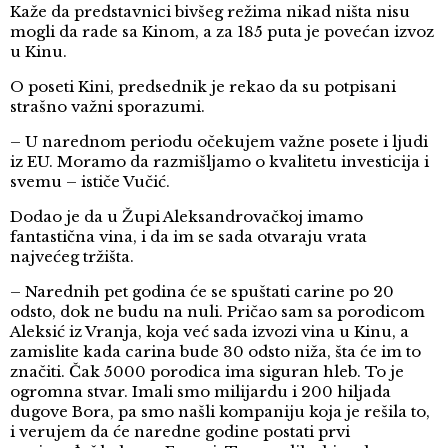
Kaže da predstavnici bivšeg režima nikad ništa nisu
mogli da rade sa Kinom, a za 185 puta je povećan izvoz
u Kinu.
O poseti Kini, predsednik je rekao da su potpisani
strašno važni sporazumi.
– U narednom periodu očekujem važne posete i ljudi
iz EU. Moramo da razmišljamo o kvalitetu investicija i
svemu – ističe Vučić.
Dodao je da u Župi Aleksandrovačkoj imamo
fantastična vina, i da im se sada otvaraju vrata
najvećeg tržišta.
– Narednih pet godina će se spuštati carine po 20
odsto, dok ne budu na nuli. Pričao sam sa porodicom
Aleksić iz Vranja, koja već sada izvozi vina u Kinu, a
zamislite kada carina bude 30 odsto niža, šta će im to
značiti. Čak 5000 porodica ima siguran hleb. To je
ogromna stvar. Imali smo milijardu i 200 hiljada
dugove Bora, pa smo našli kompaniju koja je rešila to,
i verujem da će naredne godine postati prvi