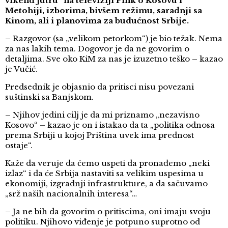
vikend jutru“ na televiziji Pink o Kosovu i
Metohiji, izborima, bivšem režimu, saradnji sa
Kinom, ali i planovima za budućnost Srbije.
– Razgovor (sa „velikom petorkom“) je bio težak. Nema
za nas lakih tema. Dogovor je da ne govorim o
detaljima. Sve oko KiM za nas je izuzetno teško – kazao
je Vučić.
Predsednik je objasnio da pritisci nisu povezani
suštinski sa Banjskom.
– Njihov jedini cilj je da mi priznamo „nezavisno
Kosovo“ – kazao je on i istakao da ta „politika odnosa
prema Srbiji u kojoj Priština uvek ima prednost
ostaje“.
Kaže da veruje da ćemo uspeti da pronađemo „neki
izlaz“ i da će Srbija nastaviti sa velikim uspesima u
ekonomiji, izgradnji infrastrukture, a da sačuvamo
„srž naših nacionalnih interesa“…
– Ja ne bih da govorim o pritiscima, oni imaju svoju
politiku. Njihovo viđenje je potpuno suprotno od