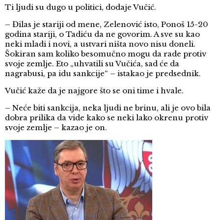
Ti ljudi su dugo u politici, dodaje Vučić.
– Đilas je stariji od mene, Zelenović isto, Ponoš 15-20
godina stariji, o Tadiću da ne govorim. A sve su kao
neki mladi i novi, a ustvari ništa novo nisu doneli.
Šokiran sam koliko besomučno mogu da rade protiv
svoje zemlje. Eto „uhvatili su Vučića, sad će da
nagrabusi, pa idu sankcije“ – istakao je predsednik.
Vučić kaže da je najgore što se oni time i hvale.
– Neće biti sankcija, neka ljudi ne brinu, ali je ovo bila
dobra prilika da vide kako se neki lako okrenu protiv
svoje zemlje – kazao je on.