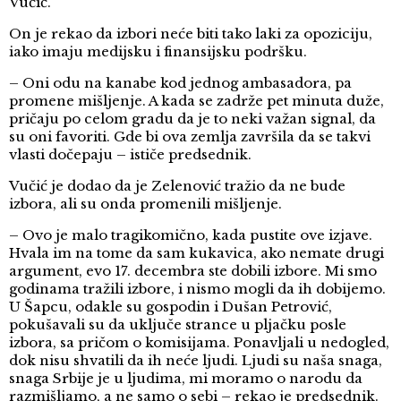
Vučić.
On je rekao da izbori neće biti tako laki za opoziciju,
iako imaju medijsku i finansijsku podršku.
– Oni odu na kanabe kod jednog ambasadora, pa
promene mišljenje. A kada se zadrže pet minuta duže,
pričaju po celom gradu da je to neki važan signal, da
su oni favoriti. Gde bi ova zemlja završila da se takvi
vlasti dočepaju – ističe predsednik.
Vučić je dodao da je Zelenović tražio da ne bude
izbora, ali su onda promenili mišljenje.
– Ovo je malo tragikomično, kada pustite ove izjave.
Hvala im na tome da sam kukavica, ako nemate drugi
argument, evo 17. decembra ste dobili izbore. Mi smo
godinama tražili izbore, i nismo mogli da ih dobijemo.
U Šapcu, odakle su gospodin i Dušan Petrović,
pokušavali su da uključe strance u pljačku posle
izbora, sa pričom o komisijama. Ponavljali u nedogled,
dok nisu shvatili da ih neće ljudi. Ljudi su naša snaga,
snaga Srbije je u ljudima, mi moramo o narodu da
razmišljamo, a ne samo o sebi – rekao je predsednik.