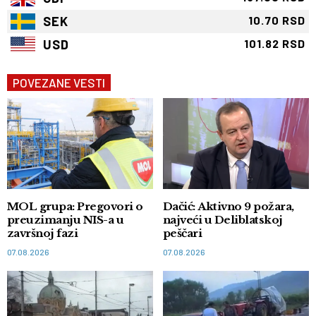
SEK
10.70 RSD
USD
101.82 RSD
POVEZANE VESTI
MOL grupa: Pregovori o
Dačić: Aktivno 9 požara,
preuzimanju NIS-a u
najveći u Deliblatskoj
završnoj fazi
peščari
07.08.2026
07.08.2026