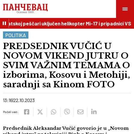
skoj peščari uključen helikopter Mi-17 i pripadnici VS
16
POLITIKA
PREDSEDNIK VUČIĆ U
NOVOM VIKEND JUTRU O
SVIM VAŽNIM TEMAMA O
izborima, Kosovu i Metohiji,
saradnji sa Kinom FOTO
13:16
22.10.2023
Podeli vest:
Predsednik Aleksandar Vučić govorio je u „Novom