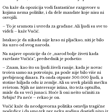
On kaže da opozicija vodi fantastične razgovore u
kojima nema politike, i da dele mandate koje nisu ni
osvojili.
– To je sramota i uvreda za građane. Ali ljudi su sve to
videli – kaže Vučić.
Istakao je da nikada nije krao ni pljačkao, niti je bilo
šta uzeo od svog naroda.
Na najave opozicije da će „narod bolje živeti kada
razvlaste Vučića“, predsednik je podsetio:
– Znam, kao što su ljudi živeli ranije, kada je novac
trošen samo na potrošnju, pa posle nije bilo više ni
prebijenog dinara. Pa onda otpuste 500.000 ljudi, a
stotine hiljada odu iz zemlje. Ali su uvek plašili mečku
rešetom. Njih ne interesuje istina, što teža optužba,
misle da su veći junaci. Hoće li oni nešto učiniti za
Srbiju? Pa neće – rekao je on.
Vučić kaže da neodgovorna politika ostavlja tragične
posledice i da smo tek pre neku godinu dostigli nivo iz