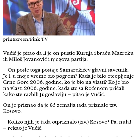
printscreen/Pink TV
Vučić je pitao da li je on pustio Kurtija i braću Mazreku
ili Miloš Jovanović i njegova partija.
– On posle toga postaje Samardžićev glavni savetnik.
Je l’ u moje vreme bio pogrom? Kada je bilo otcepljenje
Crne Gore 2006. godine, ko je bio na vlasti? Ko je bio
na vlasti 2006. godine, kada ste sa Roćenom pričali
kako ste razbili Jugoslaviju – pitao je Vučić.
On je priznao da je 85 zemalja tada priznalo tzv.
Kosovo.
– Koliko njih je tada otpriznalo (tzv.) Kosovo? Pa, nula!
– rekao je Vučić.