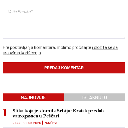
Pre postavljanja komentara, molimo pročitajte
i složite se sa
uslovima korišćenja
NAJNOVIJE
ISTAKNUTO
Slika koja je slomila Srbiju: Kratak predah
vatrogasaca u Peščari
21:44
09.08.2026
PANČEVO