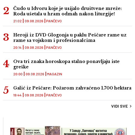
Čudo u Idvoru koje je usijalo društvene mreže:
Roda ušetala u hram odmah nakon liturgije!
21:02
09.08.2026
PANČEVO
Heroji iz DVD Glogonja u paklu Peščare rame uz
rame sa vojskom i profesionalcima
20:14
09.08.2026
PANČEVO
Ova tri znaka horoskopa stalno ponavljaju iste
greške
20:00
09.08.2026
MAGAZIN
Galić iz Peščare: Požarom zahvaćeno 1.700 hektara
19:44
09.08.2026
PANČEVO
VIDI SVE