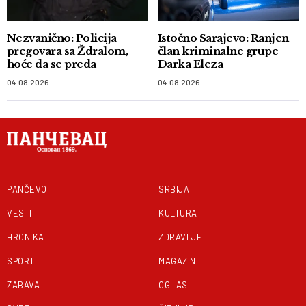
Nezvanično: Policija
Istočno Sarajevo: Ranjen
pregovara sa Ždralom,
član kriminalne grupe
hoće da se preda
Darka Eleza
04.08.2026
04.08.2026
PANČEVO
SRBIJA
VESTI
KULTURA
HRONIKA
ZDRAVLJE
SPORT
MAGAZIN
ZABAVA
OGLASI