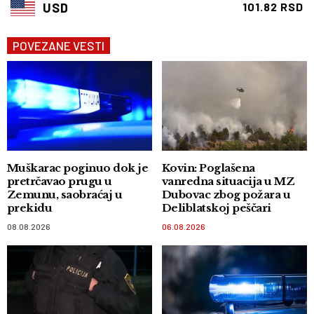
USD
101.82 RSD
POVEZANE VESTI
Muškarac poginuo dok je
Kovin: Poglašena
pretrčavao prugu u
vanredna situacija u MZ
Zemunu, saobraćaj u
Dubovac zbog požara u
prekidu
Deliblatskoj peščari
08.08.2026
06.08.2026