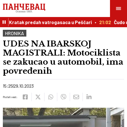
iju: Kratak predah vatrogasaca u Peščari
21:02
Čudo u I
HRONIKA
UDES NA IBARSKOJ
MAGISTRALI: Motociklista
se zakucao u automobil, ima
povređenih
15:25
29.10.2023
Podeli vest: