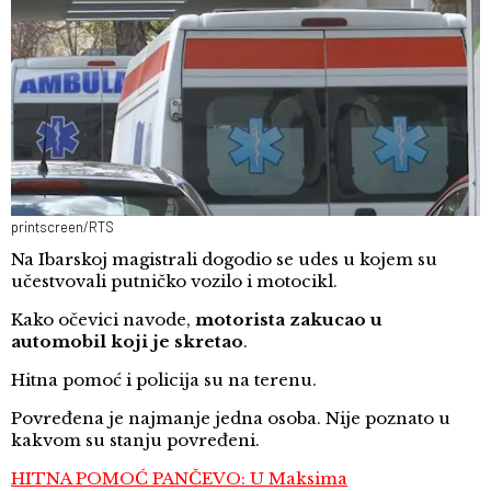
printscreen/RTS
Na Ibarskoj magistrali dogodio se udes u kojem su
učestvovali putničko vozilo i motocikl.
Kako očevici navode,
motorista zakucao u
automobil
koji je skretao
.
Hitna pomoć i policija su na terenu.
Povređena je najmanje jedna osoba. Nije poznato u
kakvom su stanju povređeni.
HITNA POMOĆ PANČEVO: U Maksima