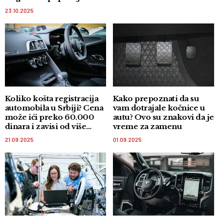
23.10.2025
Koliko košta registracija
Kako prepoznati da su
automobila u Srbiji? Cena
vam dotrajale kočnice u
može ići preko 60.000
autu? Ovo su znakovi da je
dinara i zavisi od više
vreme za zamenu
faktora
21.09.2025
01.09.2025