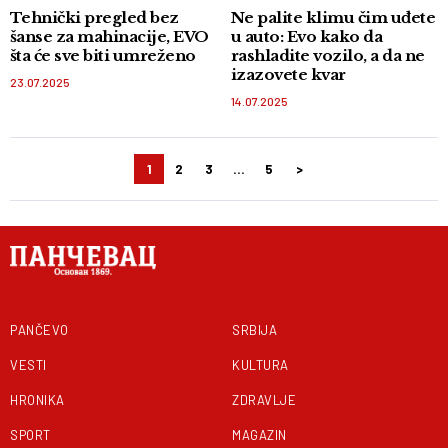
Tehnički pregled bez
Ne palite klimu čim uđete
šanse za mahinacije, EVO
u auto: Evo kako da
šta će sve biti umreženo
rashladite vozilo, a da ne
izazovete kvar
23.07.2025
14.07.2025
1
2
3
…
5
>
Kretanje
članaka
PANČEVO
SRBIJA
VESTI
KULTURA
HRONIKA
ZDRAVLJE
SPORT
MAGAZIN