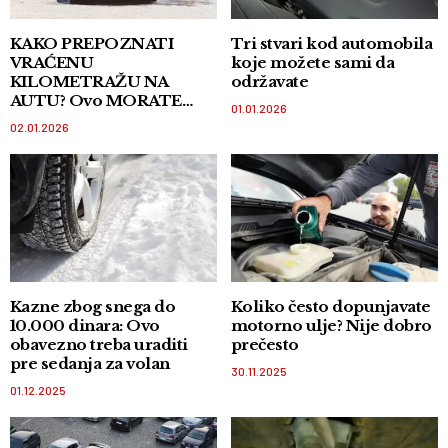
KAKO PREPOZNATI
Tri stvari kod automobila
VRAĆENU
koje možete sami da
KILOMETRAŽU NA
održavate
AUTU? Ovo MORATE
01.01.2026
znati kada kupujete auto
02.01.2026
Kazne zbog snega do
Koliko često dopunjavate
10.000 dinara: Ovo
motorno ulje? Nije dobro
obavezno treba uraditi
prečesto
pre sedanja za volan
30.11.2025
01.12.2025