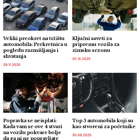
Veliki preokret na tržištu
Ključni saveti za
automobila: Prekretnica u
pripremu vozila za
pogledu razmišljanja i
zimsku sezonu
shvatanja
25.10.2025
29.11.2025
Popravka se neisplati:
Top 5 automobila koji su
Kada vam se ove 4 stvari
kao stvoreni za početnike
na vozilu pokvare bolje
30.09.2025
da ga ni ne popravljate