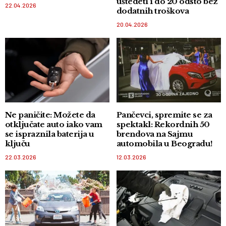
uštedeti i do 20 odsto bez
22.04.2026
dodatnih troškova
20.04.2026
Ne paničite: Možete da
Pančevci, spremite se za
otključate auto iako vam
spektakl: Rekordnih 50
se ispraznila baterija u
brendova na Sajmu
ključu
automobila u Beogradu!
22.03.2026
12.03.2026