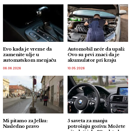
Evo kada je vreme da
Automobil neće da upali:
zamenite ulje u
Ovo su prvi znaci da je
automatskom menjaču
akumulator pri kraju
06.06.2026
10.05.2026
Mi pitamo za Jelku:
5 saveta za manju
Nasledno pravo
potrošnju goriva: Možete