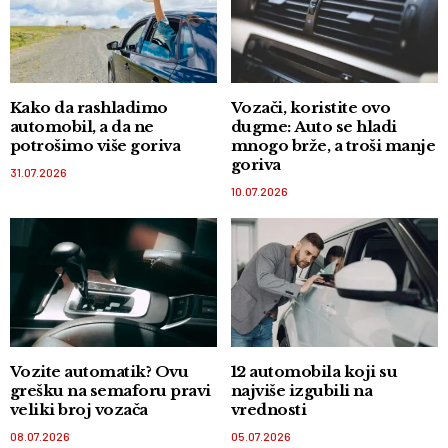
Kako da rashladimo
Vozači, koristite ovo
automobil, a da ne
dugme: Auto se hladi
potrošimo više goriva
mnogo brže, a troši manje
goriva
31.07.2026
10.07.2026
Vozite automatik? Ovu
12 automobila koji su
grešku na semaforu pravi
najviše izgubili na
veliki broj vozača
vrednosti
08.07.2026
05.07.2026