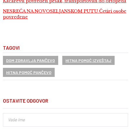
Kačarevu povređen pešak, transportovan do ortopeda
NESREĆA NA NOVOSELJANSKOM PUTU Četiri osobe
povređene
TAGOVI
DOM ZDRAVLJA PANČEVO
HITNA POMOĆ IZVEŠTAJ
HITNA POMOĆ PANČEVO
OSTAVITE ODGOVOR