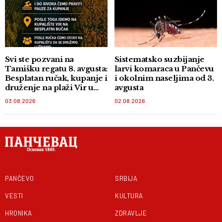
Svi ste pozvani na
Sistematsko suzbijanje
Tamišku regatu 8. avgusta:
larvi komaraca u Pančevu
Besplatan ručak, kupanje i
i okolnim naseljima od 3.
druženje na plaži Vir u
avgusta
Orlovatu
03.08.2026
02.08.2026
PANČEVO
SRBIJA
VESTI
KULTURA
HRONIKA
ZDRAVLJE