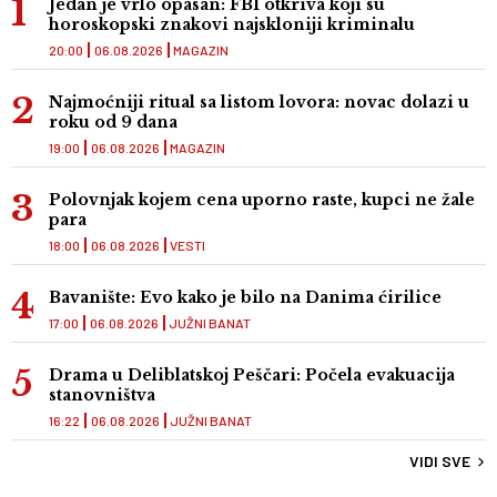
Jedan je vrlo opasan: FBI otkriva koji su
horoskopski znakovi najskloniji kriminalu
20:00
06.08.2026
MAGAZIN
Najmoćniji ritual sa listom lovora: novac dolazi u
roku od 9 dana
19:00
06.08.2026
MAGAZIN
Polovnjak kojem cena uporno raste, kupci ne žale
para
18:00
06.08.2026
VESTI
Bavanište: Evo kako je bilo na Danima ćirilice
17:00
06.08.2026
JUŽNI BANAT
Drama u Deliblatskoj Peščari: Počela evakuacija
stanovništva
16:22
06.08.2026
JUŽNI BANAT
VIDI SVE