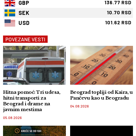
GBP
136.77 RSD
SEK
10.70 RSD
USD
101.62 RSD
POVEZANE VESTI
Hitna pomoć: Tri udesa,
Beograd topliji od Kaira, u
hitni transporti za
Pančevu kao u Beogradu
Beograd i drame na
04.08.2026
javnim mestima
05.08.2026