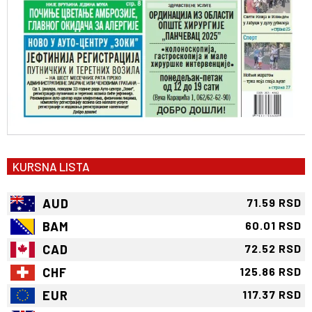
KURSNA LISTA
AUD
71.59 RSD
BAM
60.01 RSD
CAD
72.52 RSD
CHF
125.86 RSD
EUR
117.37 RSD