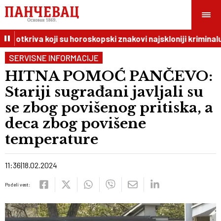
I otkriva koji su horoskopski znakovi najskloniji kriminalu
SERVISNE INFORMACIJE
HITNA POMOĆ PANČEVO:
Stariji sugrađani javljali su
se zbog povišenog pritiska, a
deca zbog povišene
temperature
11:36
18.02.2024
Podeli vest: