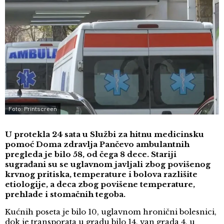
Foto: Printscreen
U protekla 24 sata u Službi za hitnu medicinsku
pomoć Doma zdravlja Pančevo ambulantnih
pregleda je bilo 58, od čega 8 dece. Stariji
sugrađani su se uglavnom javljali zbog povišenog
krvnog pritiska, temperature i bolova razlišite
etiologije, a deca zbog povišene temperature,
prehlade i stomačnih tegoba.
Kućnih poseta je bilo 10, uglavnom hronični bolesnici,
dok je transporata u gradu bilo 14, van grada 4, u