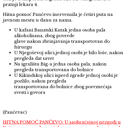
pratnji lekara 4.
Hitna pomoć Pančevo inervensila je četiri puta na
javnom mestu u danu za nama.
U kafani Banatski Kutak jedna osoba pala
alkoholisana, zbog povrede
glave nakon zbrinjavanja transportovan do
hirurgu
U Njegoševoj ulici,jednoj osobi je bilo loše, nakon
pregleda dat savet
Na igralištu Big-a jedna osoba pala, nakon
pregleda transportovana do bolnice
U Kikindskoj ulici ispred zgrade jednoj osobi je
pozlilo, nakon pregleda
transportovana do bolnice zbog poremećaja
svesti i govora
(Pančevac)
HITNA POMOĆ PANČEVO: U saobraćajnoj nezgodi u