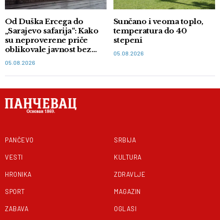
Od Duška Ercega do
Sunčano i veoma toplo,
„Sarajevo safarija“: Kako
temperatura do 40
su neproverene priče
stepeni
oblikovale javnost bez
05.08.2026
dokaza
05.08.2026
PANČEVO
SRBIJA
VESTI
KULTURA
HRONIKA
ZDRAVLJE
SPORT
MAGAZIN
ZABAVA
OGLASI