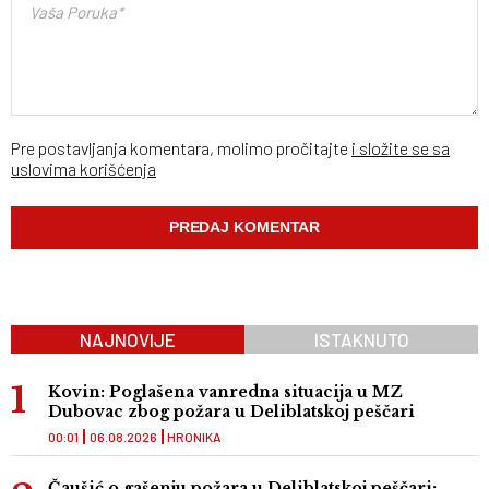
Pre postavljanja komentara, molimo pročitajte
i složite se sa
uslovima korišćenja
NAJNOVIJE
ISTAKNUTO
Kovin: Poglašena vanredna situacija u MZ
Dubovac zbog požara u Deliblatskoj peščari
00:01
06.08.2026
HRONIKA
Čaušić o gašenju požara u Deliblatskoj peščari: