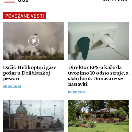
POVEZANE VESTI
Dačić: Helikopteri gase
Direktor EPS-a kaže da
požar u Deliblatskoj
uvozimo 10 odsto struje, a
peščari
slab dotok Dunava će se
nastaviti
05.08.2026
05.08.2026