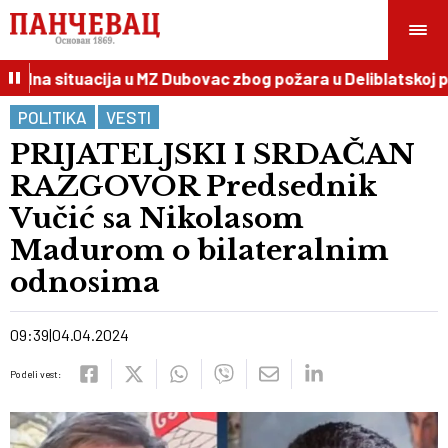
dna situacija u MZ Dubovac zbog požara u Deliblatskoj peš
POLITIKA
VESTI
PRIJATELJSKI I SRDAČAN
RAZGOVOR Predsednik
Vučić sa Nikolasom
Madurom o bilateralnim
odnosima
09:39
04.04.2024
Podeli vest: