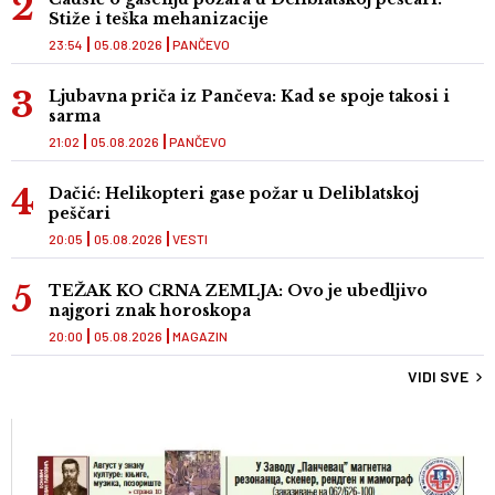
Stiže i teška mehanizacije
23:54
05.08.2026
PANČEVO
Ljubavna priča iz Pančeva: Kad se spoje takosi i
sarma
21:02
05.08.2026
PANČEVO
Dačić: Helikopteri gase požar u Deliblatskoj
peščari
20:05
05.08.2026
VESTI
TEŽAK KO CRNA ZEMLJA: Ovo je ubedljivo
najgori znak horoskopa
20:00
05.08.2026
MAGAZIN
VIDI SVE