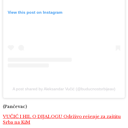
View this post on Instagram
A post shared by Aleksandar Vučić (@buducnostsrbijeav)
(Pančevac)
VUČIĆ I HIL O DIJALOGU Održivo rešenje za zaštitu
Srba na KiM