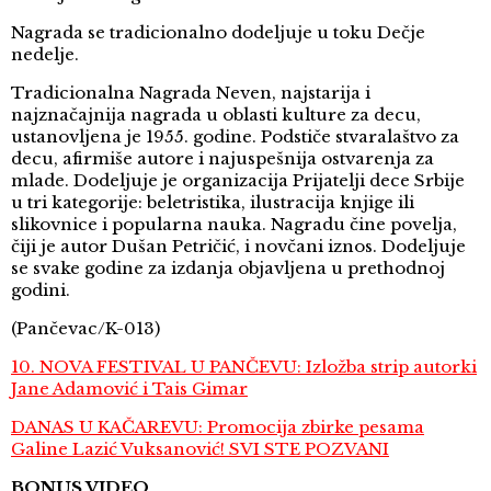
Nagrada se tradicionalno dodeljuje u toku Dečje
nedelje.
Tradicionalna Nagrada Neven, najstarija i
najznačajnija nagrada u oblasti kulture za decu,
ustanovljena je 1955. godine. Podstiče stvaralaštvo za
decu, afirmiše autore i najuspešnija ostvarenja za
mlade. Dodeljuje je organizacija Prijatelji dece Srbije
u tri kategorije: beletristika, ilustracija knjige ili
slikovnice i popularna nauka. Nagradu čine povelja,
čiji je autor Dušan Petričić, i novčani iznos. Dodeljuje
se svake godine za izdanja objavljena u prethodnoj
godini.
(Pančevac/K-013)
10. NOVA FESTIVAL U PANČEVU: Izložba strip autorki
Jane Adamović i Tais Gimar
DANAS U KAČAREVU: Promocija zbirke pesama
Galine Lazić Vuksanović! SVI STE POZVANI
BONUS VIDEO