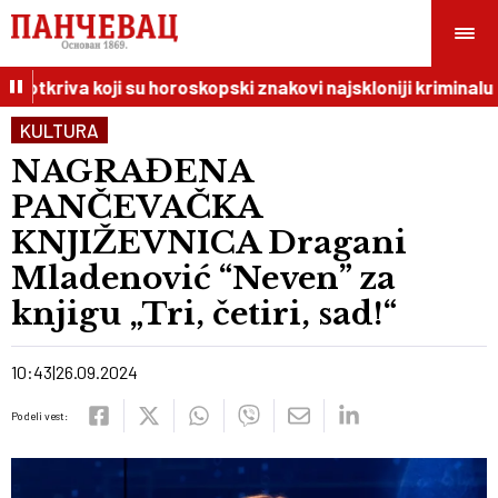
 otkriva koji su horoskopski znakovi najskloniji kriminalu
KULTURA
NAGRAĐENA
PANČEVAČKA
KNJIŽEVNICA Dragani
Mladenović “Neven” za
knjigu „Tri, četiri, sad!“
10:43
26.09.2024
Podeli vest: