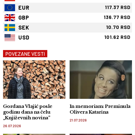
EUR
117.37 RSD
GBP
136.77 RSD
SEK
10.70 RSD
USD
101.62 RSD
POVEZANE VESTI
Gordana Vlajić posle
In memoriam: Preminula
godinu dana na čelu
Olivera Katarina
„Književnih novina”
21.07.2026
26.07.2026