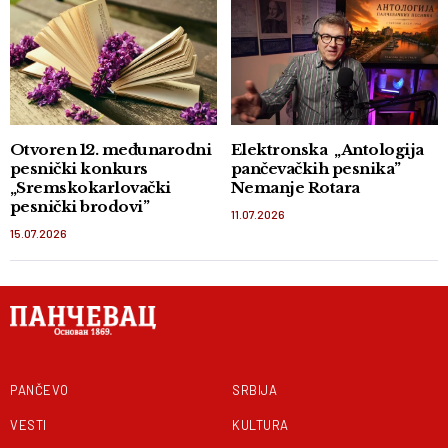
Otvoren 12. međunarodni
Elektronska „Antologija
pesnički konkurs
pančevačkih pesnika”
„Sremskokarlovački
Nemanje Rotara
pesnički brodovi”
11.07.2026
15.07.2026
PANČEVO
SRBIJA
VESTI
KULTURA