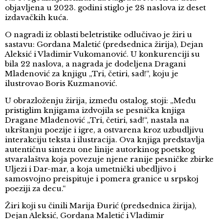
objavljena u 2023. godini stiglo je 28 naslova iz deset
izdavačkih kuća.
O nagradi iz oblasti beletristike odlučivao je žiri u
sastavu: Gordana Maletić (predsednica žirija), Dejan
Aleksić i Vladimir Vukomanović. U konkurenciji su
bila 22 naslova, a nagrada je dodeljena Dragani
Mladenović za knjigu „Tri, četiri, sad!“, koju je
ilustrovao Boris Kuzmanović.
U obrazloženju žirija, između ostalog, stoji: „Među
pristiglim knjigama izdvojila se pesnička knjiga
Dragane Mladenović „Tri, četiri, sad!“, nastala na
ukrštanju poezije i igre, a ostvarena kroz uzbudljivu
interakciju teksta i ilustracija. Ova knjiga predstavlja
autentičnu sintezu one linije autorkinog poetskog
stvaralaštva koja povezuje njene ranije pesničke zbirke
Uljezi i Dar-mar, a koja umetnički ubedljivo i
samosvojno preispituje i pomera granice u srpskoj
poeziji za decu.“
Žiri koji su činili Marija Đurić (predsednica žirija),
Dejan Aleksić, Gordana Maletić i Vladimir