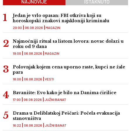
NAJNOVIJE
ISTAKNUTO
Jedan je vrlo opasan: FBI otkriva koji su
horoskopski znakovi najskloniji kriminalu
20:00
06.08.2026
MAGAZIN
Najmoćniji ritual sa listom lovora: novac dolazi u
roku od 9 dana
19:00
06.08.2026
MAGAZIN
Polovnjak kojem cena uporno raste, kupci ne žale
para
18:00
06.08.2026
VESTI
Bavanište: Evo kako je bilo na Danima ćirilice
17:00
06.08.2026
JUŽNI BANAT
Drama u Deliblatskoj Peščari: Počela evakuacija
stanovništva
16:22
06.08.2026
JUŽNI BANAT