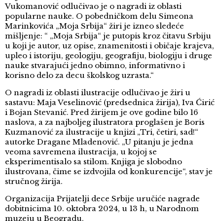
Vukomanović odlučivao je o nagradi iz oblasti
popularne nauke. O pobedničkom delu Simeona
Marinkovića „Moja Srbija“ žiri je izneo sledeće
mišljenje: “ „Moja Srbija“ je putopis kroz čitavu Srbiju
u koji je autor, uz opise, znamenitosti i običaje krajeva,
upleo i istoriju, geologiju, geografiju, biologiju i druge
nauke stvarajući jedno obimno, informativno i
korisno delo za decu školskog uzrasta.“
O nagradi iz oblasti ilustracije odlučivao je žiri u
sastavu: Maja Veselinović (predsednica žirija), Iva Ćirić
i Bojan Stevanić. Pred žirijem je ove godine bilo 16
naslova, a za najboljeg ilustratora proglašen je Boris
Kuzmanović za ilustracije u knjizi „Tri, četiri, sad!“
autorke Dragane Mladenović. „U pitanju je jedna
veoma savremena ilustracija, u kojoj se
eksperimentisalo sa stilom. Knjiga je slobodno
ilustrovana, čime se izdvojila od konkurencije“, stav je
stručnog žirija.
Organizacija Prijatelji dece Srbije uručiće nagrade
dobitnicima 10. oktobra 2024, u 13 h, u Narodnom
muzeju u Beogradu.