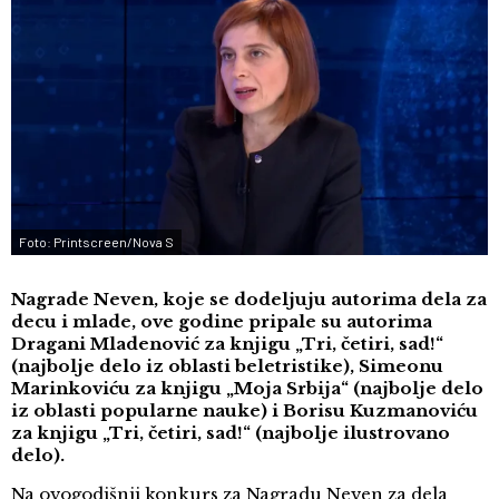
Foto: Printscreen/Nova S
Nagrade Neven, koje se dodeljuju autorima dela za
decu i mlade, ove godine pripale su autorima
Dragani Mladenović za knjigu „Tri, četiri, sad!“
(najbolje delo iz oblasti beletristike), Simeonu
Marinkoviću za knjigu „Moja Srbija“ (najbolje delo
iz oblasti popularne nauke) i Borisu Kuzmanoviću
za knjigu „Tri, četiri, sad!“ (najbolje ilustrovano
delo).
Na ovogodišnji konkurs za Nagradu Neven za dela