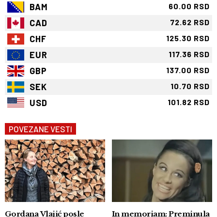
BAM
60.00 RSD
CAD
72.62 RSD
CHF
125.30 RSD
EUR
117.36 RSD
GBP
137.00 RSD
SEK
10.70 RSD
USD
101.82 RSD
POVEZANE VESTI
Gordana Vlajić posle
In memoriam: Preminula