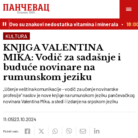
? Ovo su znakovi nedostatka vitamina i minerala
18:00
KULTURA
KNJIGA VALENTINA
MIKA: Vodič za sadašnje i
buduće novinare na
rumunskom jeziku
„Učenje veština komunikacije - vodič za učenje novinarske
profesije” naslov je nove knjige na rumunskom jeziku pančevačkog
novinara Valentina Mika, a sledi i izdanje na srpskom jeziku
11:05
23.10.2024
Podeli vest: