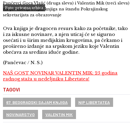
Pančevci Goca Vlajić (druga sleva) i Valentin Mik (treći sleva)
Foto: privatna arhiva
na promociji svojih knjiga na štandu Pokrajinskog
sekretarijata za obrazovanje
Ova knjiga je dragocen resurs kako za početnike, tako
i za iskusne novinare, a njen uticaj će se sigurno
osećati i u širim medijskim krugovima, pa čekamo i
prošireno izdanje na srpskom jeziku koje Valentin
obećava za sredinu iduće godine.
(Pančevac / N. S.)
NAŠ GOST NOVINAR VALENTIN MIK: 25 godina
radnog staža u nedeljniku Libertatea!
TAGOVI
67. BEOGRADSKI SAJAM KNJIGA
NIP LIBERTATEA
NOVINARSTVO
VALENTIN MIK