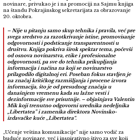
novinare, privukao je i na promociji na Sajmu knjiga
na štandu Pokrajinskog sekretarijata za obrazovanje
20. oktobra.
– Nije u pitanju samo skup tehnika i pravila, već pre
svega sredstvo za razotkrivanje istine, promovisanje
odgovornosti i podsticanje transparentnosti u
društvu. Knjiga pokriva širok spektar tema, počevši
od osnova novinarstva, etike i profesionalne
odgovornosti, pa sve do tehnika prikupljanja
informacija i načina na koji se novinarstvo
prilagodilo digitalnoj eri. Poseban fokus stavljen je
na značaj kritičkog razmišljanja i procene izvora
informacija, što je od presudnog značaja u
današnjem vremenu kada su lažne vesti i
dezinformacije sve prisutnije. – objašnjava Valentin
Mik koji trenutno odgovorni urednika nedeljnika
„Libertatea” i zamenika direktora Novinsko-
izdavačke kuće ,,Libertatea“.
„Učenje veština komunikacije” nije samo vodič za
buduće novinare, već i inspirativno štivo za sve koji