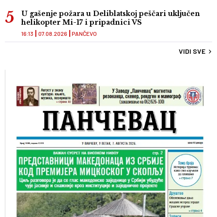
U gašenje požara u Deliblatskoj peščari uključen
helikopter Mi-17 i pripadnici VS
16:13
07.08.2026
PANČEVO
VIDI SVE