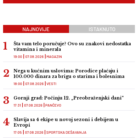
NAJNOVIJE
ISTAKNUTO
Šta vam telo poručuje? Ovo su znakovi nedostatka
vitamina i minerala
19:00
07.08.2026
MAGAZIN
Nega u kućnim uslovima: Porodice plaćaju i
100.000 dinara za brigu o starima i bolesnima
18:00
07.08.2026
VESTI
Gornji grad: Počinju 12. „Preobraženjski dani“
17:31
07.08.2026
PANČEVO
Slavija sa 4 ekipe u novoj sezoni i debijem u
Evropi
17:05
07.08.2026
SPORTSKA DEŠAVANJA