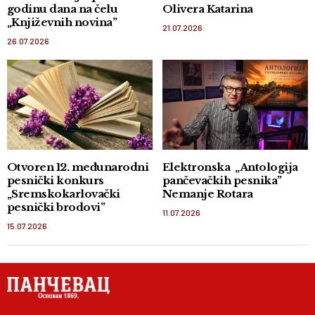
godinu dana na čelu
Olivera Katarina
„Književnih novina”
21.07.2026
26.07.2026
Otvoren 12. međunarodni
Elektronska „Antologija
pesnički konkurs
pančevačkih pesnika”
„Sremskokarlovački
Nemanje Rotara
pesnički brodovi”
11.07.2026
15.07.2026