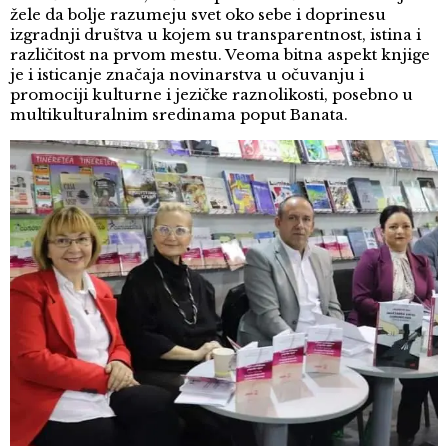
žele da bolje razumeju svet oko sebe i doprinesu
izgradnji društva u kojem su transparentnost, istina i
različitost na prvom mestu. Veoma bitna aspekt knjige
je i isticanje značaja novinarstva u očuvanju i
promociji kulturne i jezičke raznolikosti, posebno u
multikulturalnim sredinama poput Banata.