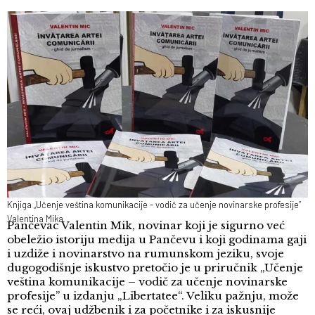
Knjiga „Učenje veština komunikacije - vodič za učenje novinarske profesije”
Valentina Mika
Pančevac Valentin Mik, novinar koji je sigurno već
obeležio istoriju medija u Pančevu i koji godinama gaji
i uzdiže i novinarstvo na rumunskom jeziku, svoje
dugogodišnje iskustvo pretočio je u priručnik „Učenje
veština komunikacije – vodič za učenje novinarske
profesije” u izdanju „Libertatee“. Veliku pažnju, može
se reći, ovaj udžbenik i za početnike i za iskusnije