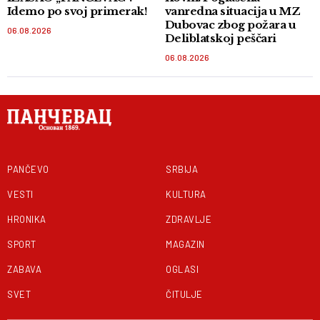
Idemo po svoj primerak!
vanredna situacija u MZ
Dubovac zbog požara u
06.08.2026
Deliblatskoj peščari
06.08.2026
PANČEVO
SRBIJA
VESTI
KULTURA
HRONIKA
ZDRAVLJE
SPORT
MAGAZIN
ZABAVA
OGLASI
SVET
ČITULJE