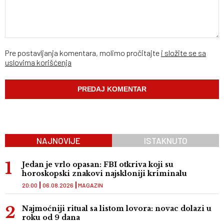
Pre postavljanja komentara, molimo pročitajte
i složite se sa
uslovima korišćenja
NAJNOVIJE
ISTAKNUTO
Jedan je vrlo opasan: FBI otkriva koji su
horoskopski znakovi najskloniji kriminalu
20:00
06.08.2026
MAGAZIN
Najmoćniji ritual sa listom lovora: novac dolazi u
roku od 9 dana