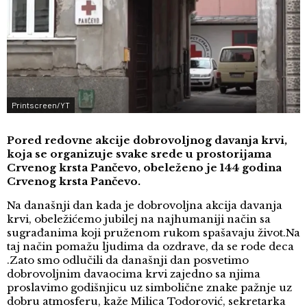
Printscreen/YT
Pored redovne akcije dobrovoljnog davanja krvi,
koja se organizuje svake srede u prostorijama
Crvenog krsta Pančevo, obeleženo je 144 godina
Crvenog krsta Pančevo.
Na današnji dan kada je dobrovoljna akcija davanja
krvi, obeležićemo jubilej na najhumaniji način sa
sugrađanima koji pruženom rukom spašavaju život.Na
taj način pomažu ljudima da ozdrave, da se rode deca
.Zato smo odlučili da današnji dan posvetimo
dobrovoljnim davaocima krvi zajedno sa njima
proslavimo godišnjicu uz simbolične znake pažnje uz
dobru atmosferu, kaže Milica Todorović, sekretarka