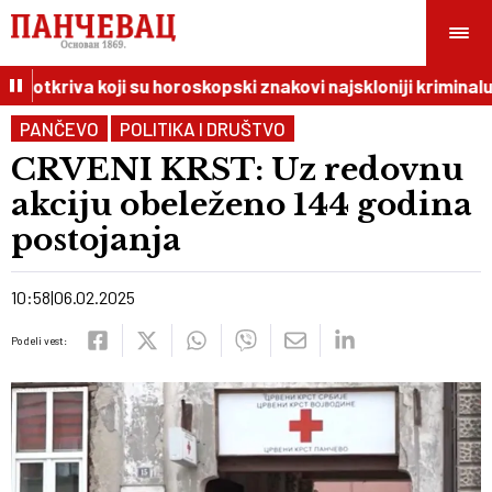
I otkriva koji su horoskopski znakovi najskloniji kriminalu
PANČEVO
POLITIKA I DRUŠTVO
CRVENI KRST: Uz redovnu
akciju obeleženo 144 godina
postojanja
10:58
06.02.2025
Podeli vest: