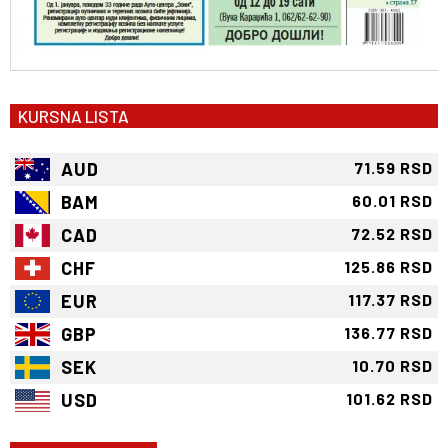
KURSNA LISTA
AUD
71.59 RSD
BAM
60.01 RSD
CAD
72.52 RSD
CHF
125.86 RSD
EUR
117.37 RSD
GBP
136.77 RSD
SEK
10.70 RSD
USD
101.62 RSD