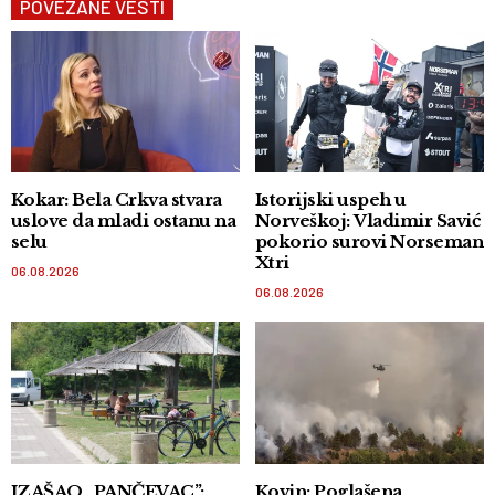
POVEZANE VESTI
Kokar: Bela Crkva stvara
Istorijski uspeh u
uslove da mladi ostanu na
Norveškoj: Vladimir Savić
selu
pokorio surovi Norseman
Xtri
06.08.2026
06.08.2026
IZAŠAO „PANČEVAC”:
Kovin: Poglašena