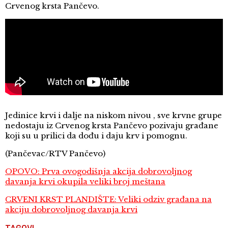
Crvenog krsta Pančevo.
Jedinice krvi i dalje na niskom nivou , sve krvne grupe
nedostaju iz Crvenog krsta Pančevo pozivaju građane
koji su u prilici da dođu i daju krv i pomognu.
(Pančevac/RTV Pančevo)
OPOVO: Prva ovogodišnja akcija dobrovoljnog
davanja krvi okupila veliki broj meštana
CRVENI KRST PLANDIŠTE: Veliki odziv građana na
akciju dobrovoljnog davanja krvi
TAGOVI