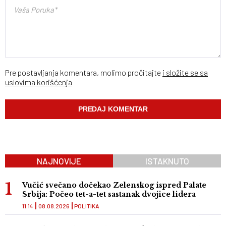
Pre postavljanja komentara, molimo pročitajte
i složite se sa
uslovima korišćenja
NAJNOVIJE
ISTAKNUTO
Vučić svečano dočekao Zelenskog ispred Palate
Srbija: Počeo tet-a-tet sastanak dvojice lidera
11:14
08.08.2026
POLITIKA