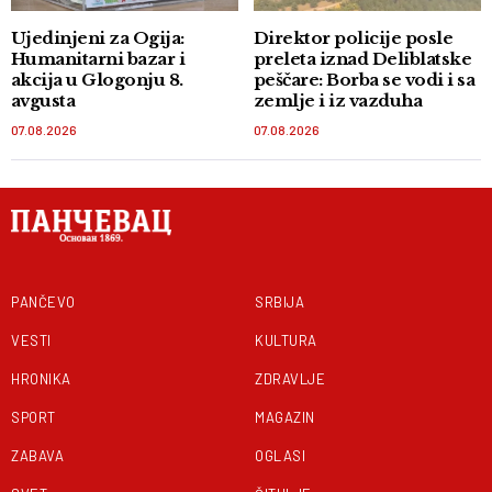
Ujedinjeni za Ogija:
Direktor policije posle
Humanitarni bazar i
preleta iznad Deliblatske
akcija u Glogonju 8.
peščare: Borba se vodi i sa
avgusta
zemlje i iz vazduha
07.08.2026
07.08.2026
PANČEVO
SRBIJA
VESTI
KULTURA
HRONIKA
ZDRAVLJE
SPORT
MAGAZIN
ZABAVA
OGLASI