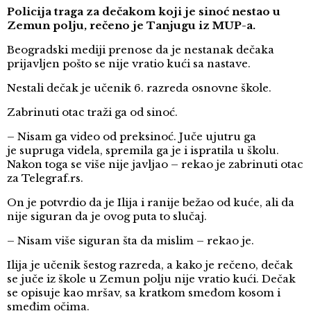
Policija traga za dečakom koji je sinoć nestao u
Zemun polju, rečeno je Tanjugu iz MUP-a.
Beogradski mediji prenose da je nestanak dečaka
prijavljen pošto se nije vratio kući sa nastave.
Nestali dečak je učenik 6. razreda osnovne škole.
Zabrinuti otac traži ga od sinoć.
– Nisam ga video od preksinoć. Juče ujutru ga
je supruga videla, spremila ga je i ispratila u školu.
Nakon toga se više nije javljao – rekao je zabrinuti otac
za Telegraf.rs.
On je potvrdio da je Ilija i ranije bežao od kuće, ali da
nije siguran da je ovog puta to slučaj.
– Nisam više siguran šta da mislim – rekao je.
Ilija je učenik šestog razreda, a kako je rečeno, dečak
se juče iz škole u Zemun polju nije vratio kući. Dečak
se opisuje kao mršav, sa kratkom smeđom kosom i
smeđim očima.