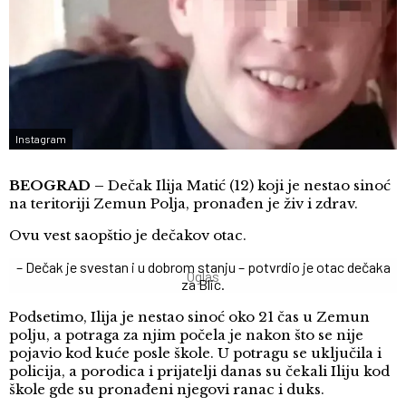
Instagram
BEOGRAD –
Dečak Ilija Matić (12) koji je nestao sinoć
na teritoriji Zemun Polja, pronađen je živ i zdrav.
Ovu vest saopštio je dečakov otac.
– Dečak je svestan i u dobrom stanju – potvrdio je otac dečaka
za Blic.
Podsetimo, Ilija je nestao sinoć oko 21 čas u Zemun
polju, a potraga za njim počela je nakon što se nije
pojavio kod kuće posle škole. U potragu se uključila i
policija, a porodica i prijatelji danas su čekali Iliju kod
škole gde su pronađeni njegovi ranac i duks.