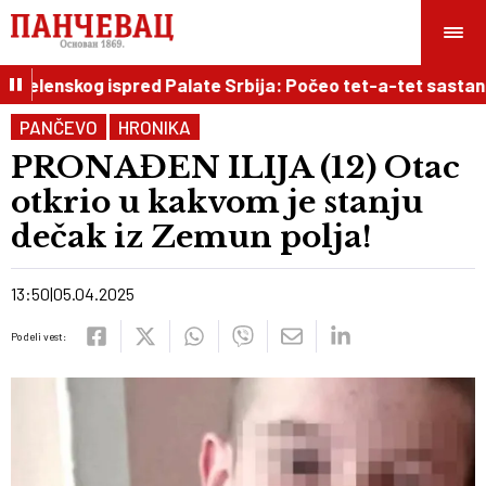
elenskog ispred Palate Srbija: Počeo tet-a-tet sastanak 
PANČEVO
HRONIKA
PRONAĐEN ILIJA (12) Otac
otkrio u kakvom je stanju
dečak iz Zemun polja!
13:50
05.04.2025
Podeli vest: