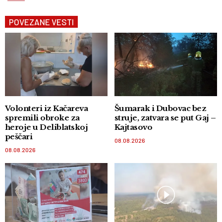
POVEZANE VESTI
Volonteri iz Kačareva
Šumarak i Dubovac bez
spremili obroke za
struje, zatvara se put Gaj –
heroje u Deliblatskoj
Kajtasovo
peščari
08.08.2026
08.08.2026