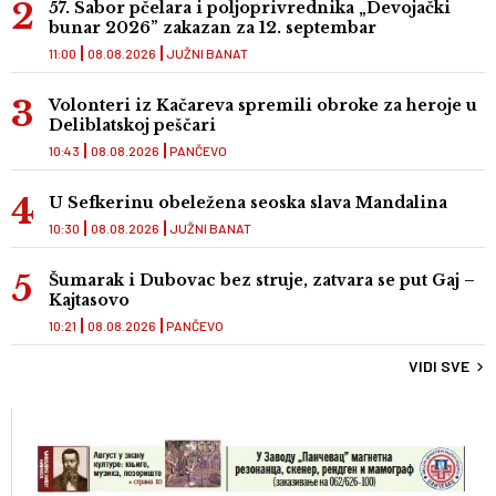
57. Sabor pčelara i poljoprivrednika „Devojački
bunar 2026” zakazan za 12. septembar
11:00
08.08.2026
JUŽNI BANAT
Volonteri iz Kačareva spremili obroke za heroje u
Deliblatskoj peščari
10:43
08.08.2026
PANČEVO
U Sefkerinu obeležena seoska slava Mandalina
10:30
08.08.2026
JUŽNI BANAT
Šumarak i Dubovac bez struje, zatvara se put Gaj –
Kajtasovo
10:21
08.08.2026
PANČEVO
VIDI SVE