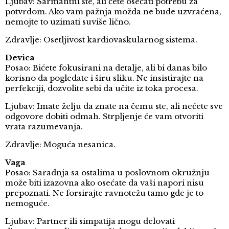
Ljubav: Šarmantni ste, ali ćete osećati potrebu za
potvrdom. Ako vam pažnja možda ne bude uzvraćena,
nemojte to uzimati suviše lično.
Zdravlje: Osetljivost kardiovaskularnog sistema.
Devica
Posao: Bićete fokusirani na detalje, ali bi danas bilo
korisno da pogledate i širu sliku. Ne insistirajte na
perfekciji, dozvolite sebi da učite iz toka procesa.
Ljubav: Imate želju da znate na čemu ste, ali nećete sve
odgovore dobiti odmah. Strpljenje će vam otvoriti
vrata razumevanja.
Zdravlje: Moguća nesanica.
Vaga
Posao: Saradnja sa ostalima u poslovnom okružnju
može biti izazovna ako osećate da vaši napori nisu
prepoznati. Ne forsirajte ravnotežu tamo gde je to
nemoguće.
Ljubav: Partner ili simpatija mogu delovati