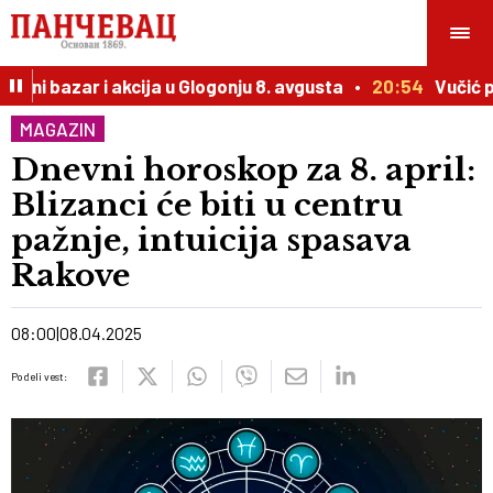
ni bazar i akcija u Glogonju 8. avgusta
20:54
Vučić prir
MAGAZIN
Dnevni horoskop za 8. april:
Blizanci će biti u centru
pažnje, intuicija spasava
Rakove
08:00
08.04.2025
Podeli vest: