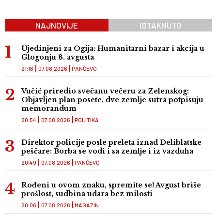
NAJNOVIJE
ISTAKNUTO
Ujedinjeni za Ogija: Humanitarni bazar i akcija u
Glogonju 8. avgusta
21:16
07.08.2026
PANČEVO
Vučić priredio svečanu večeru za Zelenskog:
Objavljen plan posete, dve zemlje sutra potpisuju
memorandum
20:54
07.08.2026
POLITIKA
Direktor policije posle preleta iznad Deliblatske
peščare: Borba se vodi i sa zemlje i iz vazduha
20:49
07.08.2026
PANČEVO
Rođeni u ovom znaku, spremite se! Avgust briše
prošlost, sudbina udara bez milosti
20:06
07.08.2026
MAGAZIN