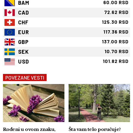
BAM
60.00 RSD
CAD
72.62 RSD
CHF
125.30 RSD
EUR
117.36 RSD
GBP
137.00 RSD
SEK
10.70 RSD
USD
101.82 RSD
POVEZANE VESTI
Rođeni u ovom znaku,
Šta vam telo poručuje?