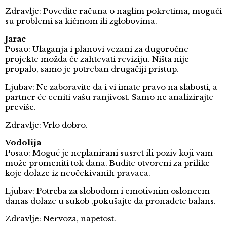
Zdravlje: Povedite računa o naglim pokretima, mogući
su problemi sa kičmom ili zglobovima.
Jarac
Posao: Ulaganja i planovi vezani za dugoročne
projekte možda će zahtevati reviziju. Ništa nije
propalo, samo je potreban drugačiji pristup.
Ljubav: Ne zaboravite da i vi imate pravo na slabosti, a
partner će ceniti vašu ranjivost. Samo ne analizirajte
previše.
Zdravlje: Vrlo dobro.
Vodolija
Posao: Moguć je neplanirani susret ili poziv koji vam
može promeniti tok dana. Budite otvoreni za prilike
koje dolaze iz neočekivanih pravaca.
Ljubav: Potreba za slobodom i emotivnim osloncem
danas dolaze u sukob ,pokušajte da pronađete balans.
Zdravlje: Nervoza, napetost.