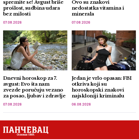
spremite se! Avgust briše
Ovo su znakovi
prošlost, sudbina udara
nedostatka vitamina i
bez milosti
minerala
07.08.2026
07.08.2026
Dnevni horoskop za 7.
Jedan je vrlo opasan: FBI
avgust: Evo šta nam
otkriva koji su
zvezde poručuju vezano
horoskopski znakovi
za posao, ljubav i zdravlje
najskloniji kriminalu
07.08.2026
06.08.2026