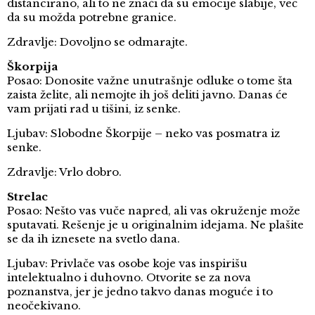
distancirano, ali to ne znači da su emocije slabije, već
da su možda potrebne granice.
Zdravlje: Dovoljno se odmarajte.
Škorpija
Posao: Donosite važne unutrašnje odluke o tome šta
zaista želite, ali nemojte ih još deliti javno. Danas će
vam prijati rad u tišini, iz senke.
Ljubav: Slobodne Škorpije – neko vas posmatra iz
senke.
Zdravlje: Vrlo dobro.
Strelac
Posao: Nešto vas vuče napred, ali vas okruženje može
sputavati. Rešenje je u originalnim idejama. Ne plašite
se da ih iznesete na svetlo dana.
Ljubav: Privlače vas osobe koje vas inspirišu
intelektualno i duhovno. Otvorite se za nova
poznanstva, jer je jedno takvo danas moguće i to
neočekivano.