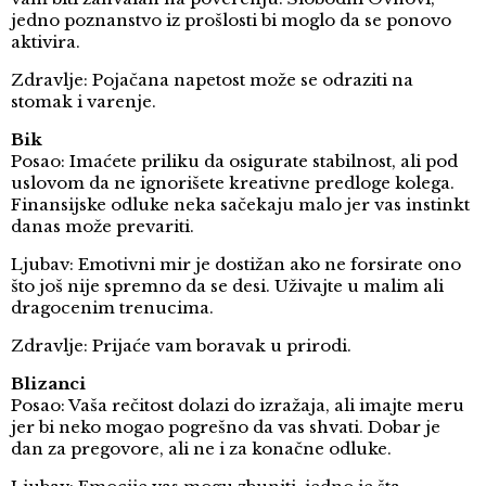
jedno poznanstvo iz prošlosti bi moglo da se ponovo
aktivira.
Zdravlje: Pojačana napetost može se odraziti na
stomak i varenje.
Bik
Posao: Imaćete priliku da osigurate stabilnost, ali pod
uslovom da ne ignorišete kreativne predloge kolega.
Finansijske odluke neka sačekaju malo jer vas instinkt
danas može prevariti.
Ljubav: Emotivni mir je dostižan ako ne forsirate ono
što još nije spremno da se desi. Uživajte u malim ali
dragocenim trenucima.
Zdravlje: Prijaće vam boravak u prirodi.
Blizanci
Posao: Vaša rečitost dolazi do izražaja, ali imajte meru
jer bi neko mogao pogrešno da vas shvati. Dobar je
dan za pregovore, ali ne i za konačne odluke.