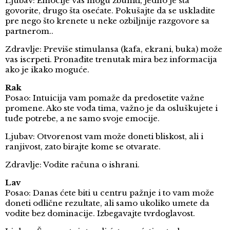
Ljubav: Emocije vas mogu zbuniti, jedno je šta
govorite, drugo šta osećate. Pokušajte da se uskladite
pre nego što krenete u neke ozbiljnije razgovore sa
partnerom..
Zdravlje: Previše stimulansa (kafa, ekrani, buka) može
vas iscrpeti. Pronađite trenutak mira bez informacija
ako je ikako moguće.
Rak
Posao: Intuicija vam pomaže da predosetite važne
promene. Ako ste vođa tima, važno je da osluškujete i
tuđe potrebe, a ne samo svoje emocije.
Ljubav: Otvorenost vam može doneti bliskost, ali i
ranjivost, zato birajte kome se otvarate.
Zdravlje: Vodite računa o ishrani.
Lav
Posao: Danas ćete biti u centru pažnje i to vam može
doneti odlične rezultate, ali samo ukoliko umete da
vodite bez dominacije. Izbegavajte tvrdoglavost.