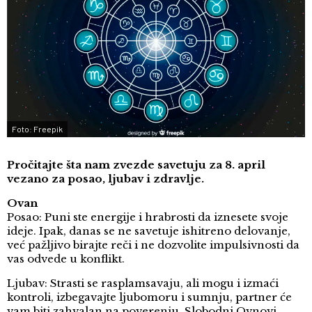
Foto: Freepik
Pročitajte šta nam zvezde savetuju za 8. april
vezano za posao, ljubav i zdravlje.
Ovan
Posao: Puni ste energije i hrabrosti da iznesete svoje
ideje. Ipak, danas se ne savetuje ishitreno delovanje,
već pažljivo birajte reči i ne dozvolite impulsivnosti da
vas odvede u konflikt.
Ljubav: Strasti se rasplamsavaju, ali mogu i izmaći
kontroli, izbegavajte ljubomoru i sumnju, partner će
vam biti zahvalan na poverenju. Slobodni Ovnovi,