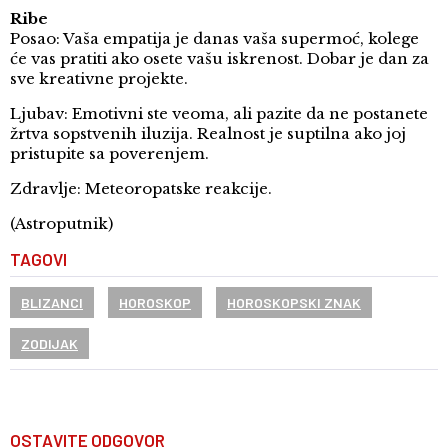
Ribe
Posao: Vaša empatija je danas vaša supermoć, kolege
će vas pratiti ako osete vašu iskrenost. Dobar je dan za
sve kreativne projekte.
Ljubav: Emotivni ste veoma, ali pazite da ne postanete
žrtva sopstvenih iluzija. Realnost je suptilna ako joj
pristupite sa poverenjem.
Zdravlje: Meteoropatske reakcije.
(Astroputnik)
TAGOVI
BLIZANCI
HOROSKOP
HOROSKOPSKI ZNAK
ZODIJAK
OSTAVITE ODGOVOR