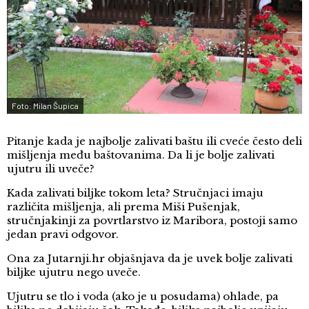
Foto: Milan Šupica
Pitanje kada je najbolje zalivati baštu ili cveće često deli
mišljenja među baštovanima. Da li je bolje zalivati
ujutru ili uveče?
Kada zalivati biljke tokom leta? Stručnjaci imaju
različita mišljenja, ali prema Miši Pušenjak,
stručnjakinji za povrtlarstvo iz Maribora, postoji samo
jedan pravi odgovor.
Ona za Jutarnji.hr objašnjava da je uvek bolje zalivati
biljke ujutru nego uveče.
Ujutru se tlo i voda (ako je u posudama) ohlade, pa