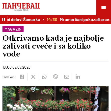
ubni delovi Šumarka
14:30
Mramorčani pokazali srce: So
MAGAZIN
Otkrivamo kada je najbolje
zalivati cveće i sa koliko
vode
18:00
02.07.2026
Podeli vest: