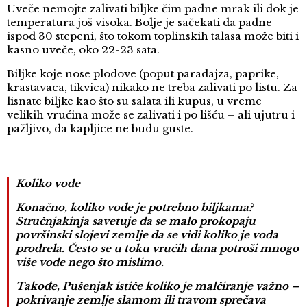
Uveče nemojte zalivati biljke čim padne mrak ili dok je
temperatura još visoka. Bolje je sačekati da padne
ispod 30 stepeni, što tokom toplinskih talasa može biti i
kasno uveče, oko 22-23 sata.
Biljke koje nose plodove (poput paradajza, paprike,
krastavaca, tikvica) nikako ne treba zalivati po listu. Za
lisnate biljke kao što su salata ili kupus, u vreme
velikih vrućina može se zalivati i po lišću – ali ujutru i
pažljivo, da kapljice ne budu guste.
Koliko vode
Konačno, koliko vode je potrebno biljkama?
Stručnjakinja savetuje da se malo prokopaju
površinski slojevi zemlje da se vidi koliko je voda
prodrela. Često se u toku vrućih dana potroši mnogo
više vode nego što mislimo.
Takođe, Pušenjak ističe koliko je malčiranje važno –
pokrivanje zemlje slamom ili travom sprečava