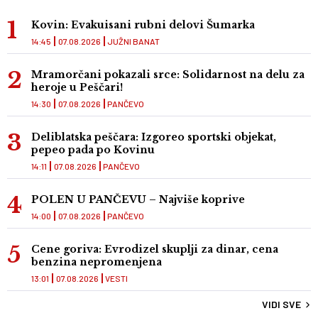
Kovin: Evakuisani rubni delovi Šumarka
14:45
07.08.2026
JUŽNI BANAT
Mramorčani pokazali srce: Solidarnost na delu za
heroje u Peščari!
14:30
07.08.2026
PANČEVO
Deliblatska peščara: Izgoreo sportski objekat,
pepeo pada po Kovinu
14:11
07.08.2026
PANČEVO
POLEN U PANČEVU – Najviše koprive
14:00
07.08.2026
PANČEVO
Cene goriva: Evrodizel skuplji za dinar, cena
benzina nepromenjena
13:01
07.08.2026
VESTI
VIDI SVE