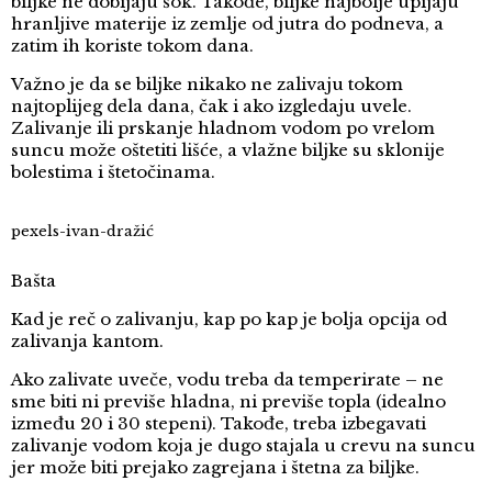
biljke ne dobijaju šok. Takođe, biljke najbolje upijaju
hranljive materije iz zemlje od jutra do podneva, a
zatim ih koriste tokom dana.
Važno je da se biljke nikako ne zalivaju tokom
najtoplijeg dela dana, čak i ako izgledaju uvele.
Zalivanje ili prskanje hladnom vodom po vrelom
suncu može oštetiti lišće, a vlažne biljke su sklonije
bolestima i štetočinama.
pexels-ivan-dražić
Bašta
Kad je reč o zalivanju, kap po kap je bolja opcija od
zalivanja kantom.
Ako zalivate uveče, vodu treba da temperirate – ne
sme biti ni previše hladna, ni previše topla (idealno
između 20 i 30 stepeni). Takođe, treba izbegavati
zalivanje vodom koja je dugo stajala u crevu na suncu
jer može biti prejako zagrejana i štetna za biljke.