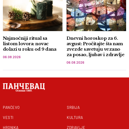
Najmoćniji ritual sa
Dnevni horoskop za 6.
listom lovora: novac
avgust: Pročitajte šta nam
dolazi u roku od 9 dana
zvezde savetuju vezano
za posao, ljubav i zdravlje
06.08.2026
06.08.2026
PANČEVO
SRBIJA
VESTI
KULTURA
HRONIKA
ZDRAVLJE