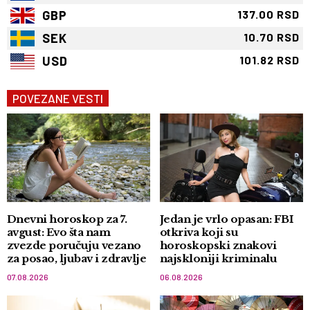
GBP
137.00 RSD
SEK
10.70 RSD
USD
101.82 RSD
POVEZANE VESTI
Dnevni horoskop za 7.
Jedan je vrlo opasan: FBI
avgust: Evo šta nam
otkriva koji su
zvezde poručuju vezano
horoskopski znakovi
za posao, ljubav i zdravlje
najskloniji kriminalu
07.08.2026
06.08.2026