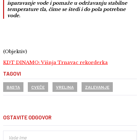
isparavanje vode i pomaže u održavanju stabilne
temperature tla, čime se štedi i do pola potrebne
vode.
(Objektiv)
KDT DINAMO: Višnja Trnavac rekorderka
TAGOVI
BASTA
CVEĆE
VRELINA
ZALEVANJE
OSTAVITE ODGOVOR