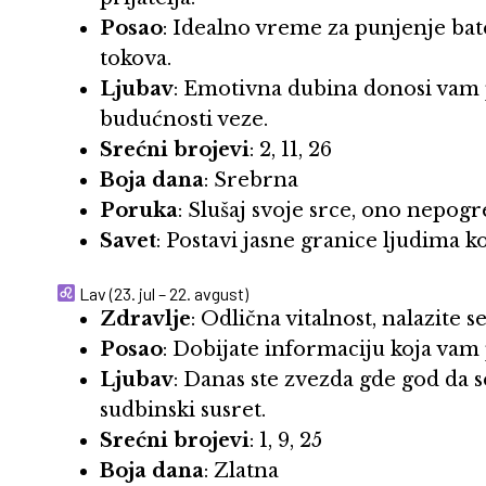
Posao
: Idealno vreme za punjenje bate
tokova.
Ljubav
: Emotivna dubina donosi vam
budućnosti veze.
Srećni brojevi
: 2, 11, 26
Boja dana
: Srebrna
Poruka
: Slušaj svoje srce, ono nepogr
Savet
: Postavi jasne granice ljudima ko
Lav (23. jul – 22. avgust)
Zdravlje
: Odlična vitalnost, nalazite s
Posao
: Dobijate informaciju koja vam 
Ljubav
: Danas ste zvezda gde god da 
sudbinski susret.
Srećni brojevi
: 1, 9, 25
Boja dana
: Zlatna