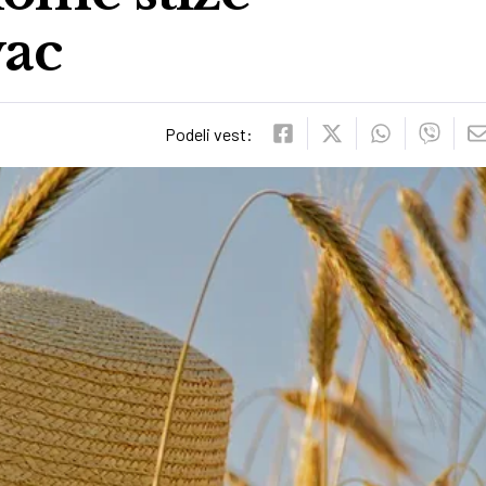
vac
Podeli vest: