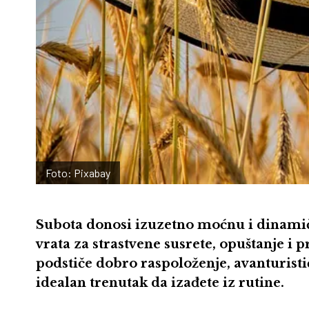
Foto: Pixabay
Subota donosi izuzetno moćnu i dinami
vrata za strastvene susrete, opuštanje 
podstiče dobro raspoloženje, avanturisti
idealan trenutak da izađete iz rutine.