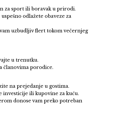
an za sport ili boravak u prirodi.
, uspešno odlažete obaveze za
 vam uzbudljiv flert tokom večernjeg
vajte u trenutku.
 sa članovima porodice.
azite na prejedanje u gostima.
 investicije ili kupovine za kuću.
tnerom donose vam preko potreban