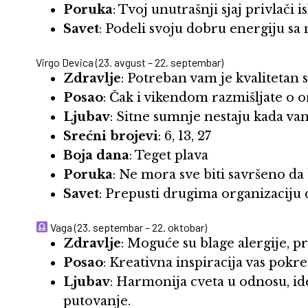
Poruka
: Tvoj unutrašnji sjaj privlači 
Savet
: Podeli svoju dobru energiju sa
Virgo Devica (23. avgust – 22. septembar)
Zdravlje
: Potreban vam je kvalitetan
Posao
: Čak i vikendom razmišljate o o
Ljubav
: Sitne sumnje nestaju kada va
Srećni brojevi
: 6, 13, 27
Boja dana
: Teget plava
Poruka
: Ne mora sve biti savršeno da 
Savet
: Prepusti drugima organizaciju
Vaga (23. septembar – 22. oktobar)
Zdravlje
: Moguće su blage alergije, pr
Posao
: Kreativna inspiracija vas pok
Ljubav
: Harmonija cveta u odnosu, idea
putovanje.