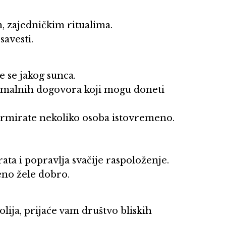
im, zajedničkim ritualima.
savesti.
te se jakog sunca.
ormalnih dogovora koji mogu doneti
šarmirate nekoliko osoba istovremeno.
rata i popravlja svačije raspoloženje.
reno žele dobro.
lija, prijaće vam društvo bliskih