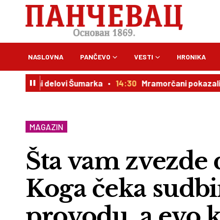
NASLOVNA
PANČEVO
VESTI
HRONIKA
ni rubni delovi Šumarka
14:30
Mramorčani pokazali srce:
MAGAZIN
Šta vam zvezde d
Koga čeka sudbin
provodu, a evo 