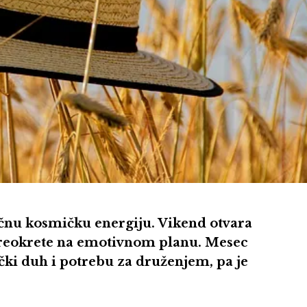
čnu kosmičku energiju. Vikend otvara
i preokrete na emotivnom planu. Mesec
čki duh i potrebu za druženjem, pa je