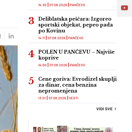
14:30
07.08.2026
PANČEVO
Deliblatska peščara: Izgoreo
sportski objekat, pepeo pada
po Kovinu
14:11
07.08.2026
PANČEVO
POLEN U PANČEVU – Najviše
koprive
14:00
07.08.2026
PANČEVO
Cene goriva: Evrodizel skuplji
za dinar, cena benzina
nepromenjena
13:01
07.08.2026
VESTI
VIDI SVE