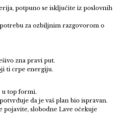
rija, potpuno se isključite iz poslovnih
 potrebu za ozbiljnim razgovorom o
ešivo zna pravi put.
ji ti crpe energiju.
e u top formi.
potvrđuje da je vaš plan bio ispravan.
se pojavite, slobodne Lave očekuje