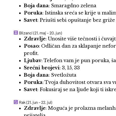
Boja dana
: Smaragdno zelena
Poruka
: Istinska sreća se krije u mal
Savet
: Priušti sebi opuštanje bez griže 
Blizanci (21. maj – 20. jun)
Zdravlje
: Unosite više tečnosti i čuvaj
Posao
: Odličan dan za sklapanje nef
profit.
Ljubav
: Telefon vam je pun poruka, 
Srećni brojevi
: 3, 15, 33
Boja dana
: Svetložuta
Poruka
: Tvoja duhovitost otvara sva v
Savet
: Fokusiraj se na ljude koji ti isk
Rak (21. jun – 22. jul)
Zdravlje
: Moguća je prolazna melanho
prijatelja.