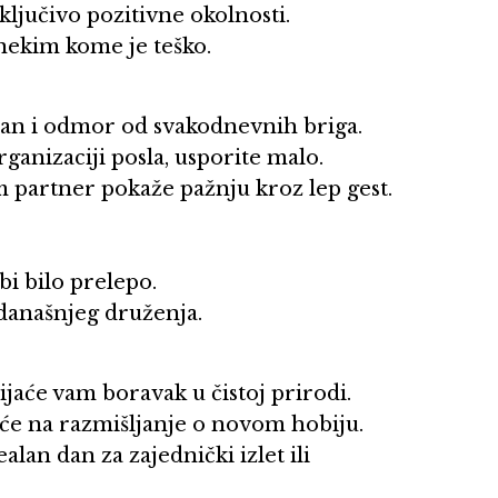
isključivo pozitivne okolnosti.
 nekim kome je teško.
 san i odmor od svakodnevnih briga.
rganizaciji posla, usporite malo.
m partner pokaže pažnju kroz lep gest.
bi bilo prelepo.
 današnjeg druženja.
ijaće vam boravak u čistoj prirodi.
reće na razmišljanje o novom hobiju.
lan dan za zajednički izlet ili