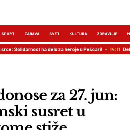
SPORT
ZABAVA
SVET
KULTURA
ZDRAVLJE
M
 Solidarnost na delu za heroje u Peščari!
14:11
Delibla
onose za 27. jun:
ski susret u
kome stiže