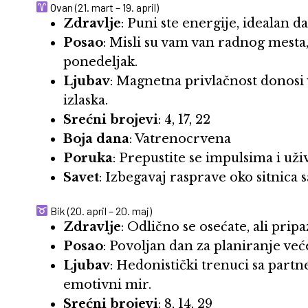
Ovan (21. mart – 19. april)
Zdravlje
: Puni ste energije, idealan d
Posao
: Misli su vam van radnog mesta
ponedeljak.
Ljubav
: Magnetna privlačnost donosi
izlaska.
Srećni brojevi
: 4, 17, 22
Boja dana
: Vatrenocrvena
Poruka
: Prepustite se impulsima i uži
Savet
: Izbegavaj rasprave oko sitnica
Bik (20. april – 20. maj)
Zdravlje
: Odlično se osećate, ali prip
Posao
: Povoljan dan za planiranje veće
Ljubav
: Hedonistički trenuci sa par
emotivni mir.
Srećni brojevi
: 8, 14, 29