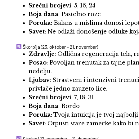
Srećni brojevi
: 5, 16, 24
Boja dana
: Pastelno roze
Poruka
: Balans u mislima donosi lepotu
Savet
: Ne odlaži donošenje odluke koja
Škorpija (23. oktobar – 21. novembar)
Zdravlje
: Odlična regeneracija tela, 
Posao
: Povoljan trenutak za tajne pl
nedelju.
Ljubav
: Strastveni i intenzivni trenu
privlače jedno zauzeto lice.
Srećni brojevi
: 7, 18, 31
Boja dana
: Bordo
Poruka
: Tvoja intuicija je tvoj najbolj
Savet
: Otpusti stare zamerke kako bi 
Strelac (22. novembar – 21. decembar)