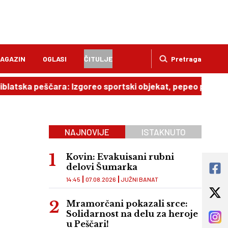
AGAZIN
OGLASI
ČITULJE
Pretraga
tska peščara: Izgoreo sportski objekat, pepeo pada po Ko
NAJNOVIJE
ISTAKNUTO
Kovin: Evakuisani rubni
delovi Šumarka
14:45
07.08.2026
JUŽNI BANAT
Mramorčani pokazali srce:
Solidarnost na delu za heroje
u Peščari!