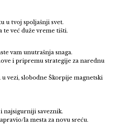
 u tvoj spoljašnji svet.
 te već duže vreme tišti.
raste vam unutrašnja snaga.
anove i pripremu strategije za narednu
ci u vezi, slobodne Škorpije magnetski
i i najsigurniji saveznik.
napravio/la mesta za novu sreću.