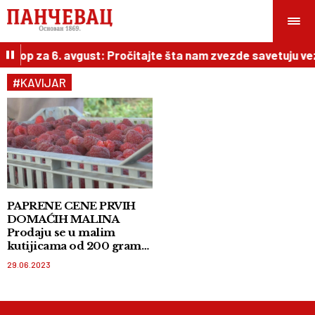
oskop za 6. avgust: Pročitajte šta nam zvezde savetuju vez
#KAVIJAR
PAPRENE CENE PRVIH
DOMAĆIH MALINA
Prodaju se u malim
kutijicama od 200 grama
kao da su kavijar!
29.06.2023
Kilogram crvenog zlata
košta i do 700 dinara!