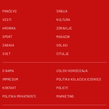
PANČEVO
SRBIJA
VESTI
KULTURA
HRONIKA
ZDRAVLJE
SPORT
MAGAZIN
ZABAVA
OGLASI
SVET
ČITULJE
O NAMA
USLOVI KORIŠĆENJA
IMPRESUM
POLITIKA KOLAČIĆA (COOKIES
KONTAKT
POLICY)
POLITIKA PRIVATNOSTI
MARKETING