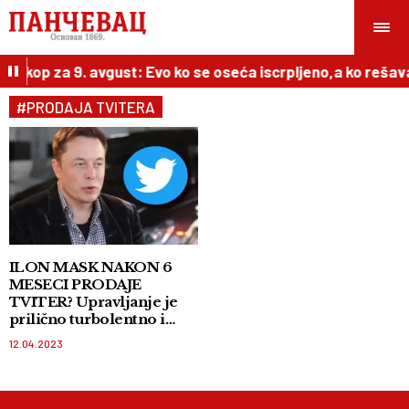
roskop za 9. avgust: Evo ko se oseća iscrpljeno,a ko rešav
#PRODAJA TVITERA
ILON MASK NAKON 6
MESECI PRODAJE
TVITER? Upravljanje je
prilično turbolentno i
bolno!
12.04.2023