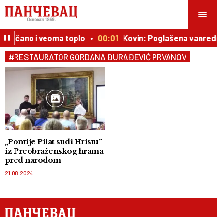
 sunčano i veoma toplo
00:01
Kovin: Poglašena vanredn
#RESTAURATOR GORDANA ĐURAĐEVIĆ PRVANOV
„Pontije Pilat sudi Hristu”
iz Preobraženskog hrama
pred narodom
21.08.2024