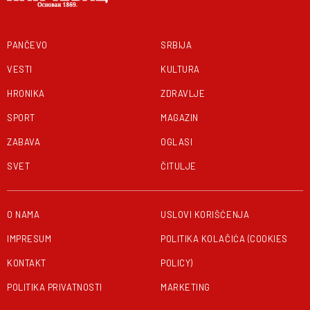
PANČEVO
SRBIJA
VESTI
KULTURA
HRONIKA
ZDRAVLJE
SPORT
MAGAZIN
ZABAVA
OGLASI
SVET
ČITULJE
O NAMA
USLOVI KORIŠĆENJA
IMPRESUM
POLITIKA KOLAČIĆA (COOKIES
KONTAKT
POLICY)
POLITIKA PRIVATNOSTI
MARKETING