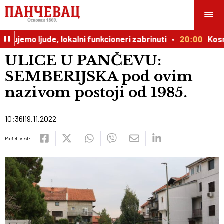
ujemo ljude, lokalni funkcioneri zabrinuti
20:00
Kosmičk
ULICE U PANČEVU:
SEMBERIJSKA pod ovim
nazivom postoji od 1985.
10:36
19.11.2022
Podeli vest: