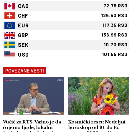
CAD
72.75 RSD
CHF
125.50 RSD
EUR
117.35 RSD
GBP
136.99 RSD
SEK
10.70 RSD
USD
101.55 RSD
POVEZANE VESTI
Vučić za RTS: Važno je da
Kosmički reset: Nedeljni
čujemo ljude, lokalni
horoskop od 10. do 16.