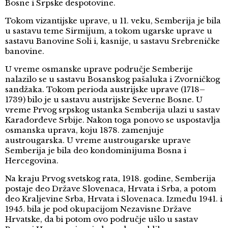
Bosne i Srpske despotovine.
Tokom vizantijske uprave, u 11. veku, Semberija je bila
u sastavu teme Sirmijum, a tokom ugarske uprave u
sastavu Banovine Soli i, kasnije, u sastavu Srebreničke
banovine.
U vreme osmanske uprave područje Semberije
nalazilo se u sastavu Bosanskog pašaluka i Zvorničkog
sandžaka. Tokom perioda austrijske uprave (1718–
1739) bilo je u sastavu austrijske Severne Bosne. U
vreme Prvog srpskog ustanka Semberija ulazi u sastav
Karađorđeve Srbije. Nakon toga ponovo se uspostavlja
osmanska uprava, koju 1878. zamenjuje
austrougarska. U vreme austrougarske uprave
Semberija je bila deo kondominijuma Bosna i
Hercegovina.
Na kraju Prvog svetskog rata, 1918. godine, Semberija
postaje deo Države Slovenaca, Hrvata i Srba, a potom
deo Kraljevine Srba, Hrvata i Slovenaca. Između 1941. i
1945. bila je pod okupacijom Nezavisne Države
Hrvatske, da bi potom ovo područje ušlo u sastav