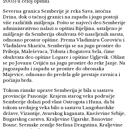
2005) u celoj opštini.
Severna granica Semberije je reka Sava, istočna
Drina, dok o tačnoj granici na zapadu i jugu postoji
više različitih mišljenja. Pošto se najveći deo Semberije
administrativno nalazi u opštini Bijeljina, ustaljeno je
mišljenje da Semberija obuhvata 60 naseljenih mesta,
odnosno prostor opštine. Prema Vladimiru Ćoroviću i
Vladislavu Skariću, Semberija se na jugu prostire do
Priboja, Maleševaca, Tobuta i Bogutova Sela, čime
obuhvata deo opštine Lopare i opštine Ugljevik. Oblast
se po Jovanu Cvijiću na jugu prostire do reke Janje. Na
jugozapadu i zapadu se prostire do obronaka
Majevice, odnosno do predela gde prestaje ravnica i
počinju brda.
Tokom rimske uprave Semberija je bila u sastavu
provincije Panonije. Krajem starog veka područje
Semberije dolazi pod vlast Ostrogota i Huna, da bi
tokom srednjeg veka bilo u sastavu Langobardske
države, Vizantije, Avarskog kaganata, Kneževine Srbije,
Bugarskog carstva, Kraljevine Ugarske, Banovine
Bosne, Sremske zemlje Stefana Dragutina, Kraljevine