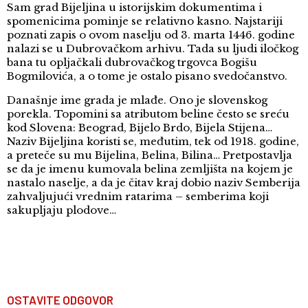
Sam grad Bijeljina u istorijskim dokumentima i
spomenicima pominje se relativno kasno. Najstariji
poznati zapis o ovom naselju od 3. marta 1446. godine
nalazi se u Dubrovačkom arhivu. Tada su ljudi iločkog
bana tu opljačkali dubrovačkog trgovca Bogišu
Bogmilovića, a o tome je ostalo pisano svedočanstvo.
Današnje ime grada je mlađe. Ono je slovenskog
porekla. Topomini sa atributom beline često se sreću
kod Slovena: Beograd, Bijelo Brdo, Bijela Stijena…
Naziv Bijeljina koristi se, međutim, tek od 1918. godine,
a preteče su mu Bijelina, Belina, Bilina… Pretpostavlja
se da je imenu kumovala belina zemljišta na kojem je
nastalo naselje, a da je čitav kraj dobio naziv Semberija
zahvaljujući vrednim ratarima – semberima koji
sakupljaju plodove…
OSTAVITE ODGOVOR