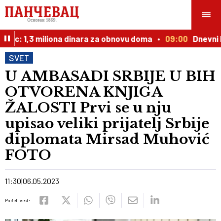
c: 1,3 miliona dinara za obnovu doma
09:00
Dnevni hor
SVET
U AMBASADI SRBIJE U BIH
OTVORENA KNJIGA
ŽALOSTI Prvi se u nju
upisao veliki prijatelj Srbije
diplomata Mirsad Muhović
FOTO
11:30
06.05.2023
Podeli vest: