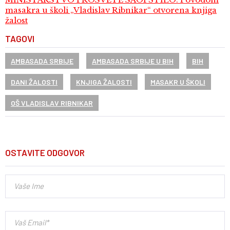
masakra u školi „Vladislav Ribnikar“ otvorena knjiga
žalost
TAGOVI
AMBASADA SRBIJE
AMBASADA SRBIJE U BIH
BIH
DANI ŽALOSTI
KNJIGA ŽALOSTI
MASAKR U ŠKOLI
OŠ VLADISLAV RIBNIKAR
OSTAVITE ODGOVOR