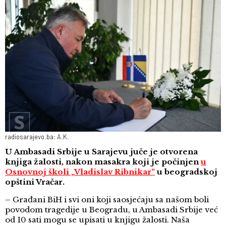
radiosarajevo.ba: A.K.
U Ambasadi Srbije u Sarajevu juče je otvorena
knjiga žalosti, nakon masakra koji je počinjen
u
Osnovnoj školi „Vladislav Ribnikar“
u beogradskoj
opštini Vračar.
– Građani BiH i svi oni koji saosjećaju sa našom boli
povodom tragedije u Beogradu, u Ambasadi Srbije već
od 10 sati mogu se upisati u knjigu žalosti. Naša