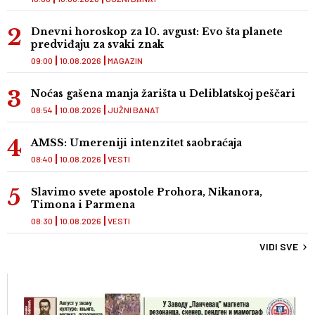
Dnevni horoskop za 10. avgust: Evo šta planete
predviđaju za svaki znak
09:00
10.08.2026
MAGAZIN
Noćas gašena manja žarišta u Deliblatskoj peščari
08:54
10.08.2026
JUŽNI BANAT
AMSS: Umereniji intenzitet saobraćaja
08:40
10.08.2026
VESTI
Slavimo svete apostole Prohora, Nikanora,
Timona i Parmena
08:30
10.08.2026
VESTI
VIDI SVE