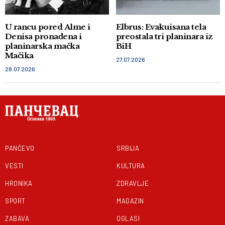
U rancu pored Alme i
Elbrus: Evakuisana tela
Denisa pronađena i
preostala tri planinara iz
planinarska mačka
BiH
Mačika
27.07.2026
28.07.2026
PANČEVO
SRBIJA
VESTI
KULTURA
HRONIKA
ZDRAVLJE
SPORT
MAGAZIN
ZABAVA
OGLASI