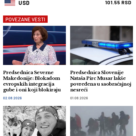
USD
101.55 RSD
POVEZANE VESTI
Predsednica Severne
Predsednica Slovenije
Makedonije: Blokadom
Nataša Pirc Musar lakše
evropskih integracija
povređena u saobraćajnoj
gube i oni koji blokiraju
nesreći
02.08.2026
01.08.2026