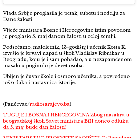
Vlada Srbije proglasila je petak, subotu i nedelju za
Dane žalosti.
Vijeće ministara Bosne i Hercegovine istim povodom
je proglasio 5. maj danom žalosti u celoj zemlji.
Podsećamo, maloletnik, 13-godišnji učenik Kosta K,
izvršio je krvavi napad u školi Vladislav Ribnikar u
Beogradu, koju je i sam pohađao, a u nezapamćenom
masakru poginulo je devet osoba.
Ubijen je čuvar škole i osmoro učenika, a povređeno
još 6 đaka i nastavnica istorije.
(Pančevac/
radiosarajevo.ba
)
TUGUJE I BOSNA I HERCEGOVINA Zbog masakra u
beogradskoj školi Savet ministara BiH doneo odluku
da 5. maj bude dan žalosti!
MINISTARSTVO PROSVETE SAOPŠTILO: Povodom