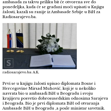
ambasada za takvu priliku bit će otvorena sve do
ponedeljka, kada će se građani moći upisati u Knjigu
žalosti, kazali su ranije iz Ambasade Srbije u BiH za
Radiosarajevo.ba.
radiosarajevo.ba: A.K.
Prvi se u knjigu žalosti upisao diplomata Bosne i
Hercegovine Mirsad Muhović, koji je u nekoliko
navrata bio u ambasadi BiH u Beogradu i svoju
krajijeru posvetio dobrosusedskim odnosima Sarajeva
i Beograda. Bio je prvi diplomata BiH od otvaranja
Ambasade BiH u Beogradu ,a posle ministar savetnik.