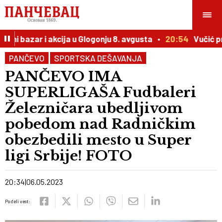
ni bazar i akcija u Glogonju 8. avgusta
20:54
Vučić prir
PANČEVO
SPORTSKA DEŠAVANJA
PANČEVO IMA
SUPERLIGAŠA Fudbaleri
Železničara ubedljivom
pobedom nad Radničkim
obezbedili mesto u Super
ligi Srbije! FOTO
20:34
06.05.2023
Podeli vest: