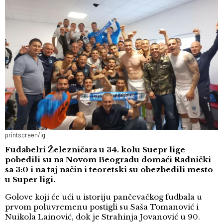
printscreen/ig
Fudabelri Železničara u 34. kolu Suepr lige
pobedili su na Novom Beogradu domaći Radnički
sa 3:0 i na taj način i teoretski su obezbedili mesto
u Super ligi.
Golove koji će ući u istoriju pančevačkog fudbala u
prvom poluvremenu postigli su Saša Tomanović i
Nuikola Lainović, dok je Strahinja Jovanović u 90.