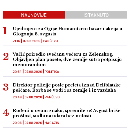
NAJNOVIJE
ISTAKNUTO
Ujedinjeni za Ogija: Humanitarni bazar i akcija u
Glogonju 8. avgusta
21:16
07.08.2026
PANČEVO
Vučić priredio svečanu večeru za Zelenskog:
Objavljen plan posete, dve zemlje sutra potpisuju
memorandum
20:54
07.08.2026
POLITIKA
Direktor policije posle preleta iznad Deliblatske
peščare: Borba se vodi i sa zemlje i iz vazduha
20:49
07.08.2026
PANČEVO
Rođeni u ovom znaku, spremite se! Avgust briše
prošlost, sudbina udara bez milosti
20:06
07.08.2026
MAGAZIN