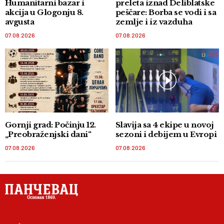
Humanitarni bazar i
preleta iznad Deliblatske
akcija u Glogonju 8.
peščare: Borba se vodi i sa
avgusta
zemlje i iz vazduha
07.08.2026
07.08.2026
Gornji grad: Počinju 12.
Slavija sa 4 ekipe u novoj
„Preobraženjski dani“
sezoni i debijem u Evropi
07.08.2026
07.08.2026