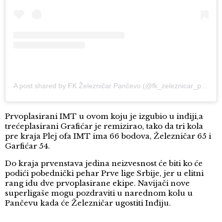
A post shared by FK Železničar Pančevo (@fk_zeleznicar_pancevo)
Prvoplasirani IMT u ovom koju je izgubio u inđiji,a
trećeplasirani Grafićar je remizirao, tako da tri kola
pre kraja Plej ofa IMT ima 66 bodova, Železničar 65 i
Garfićar 54.
Do kraja prvenstava jedina neizvesnost će biti ko će
podići pobednički pehar Prve lige Srbije, jer u elitni
rang idu dve prvoplasirane ekipe. Navijači nove
superligaše mogu pozdraviti u narednom kolu u
Pančevu kada će Železničar ugostiti Inđiju.