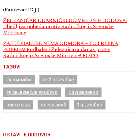
(Pančevac/G.J.)
ŽELEZNIČAR UDARNIČKI DO VREDNIH BODOVA:
Ubedljiva pobeda protiv Radničkog iz Sremske
Mitrovice
ZA FUDBALERE NEMA ODMORA – POTREBNA
POBEDA! Fudbaleri Železničara danas protiv
Radničkog iz Sremske Mitrovice! FOTO
TAGOVI
FK RADNIĆKI
FK ŽELEZNIČAR
FK ŽELEZNIČAR PANČEVO
NOVI BEOGRAD
SUPER LIGA
SUPERLIGAŠ
ŽELEZNIČAR
OSTAVITE ODGOVOR