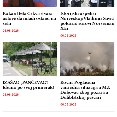
Kokar: Bela Crkva stvara
Istorijski uspeh u
uslove da mladi ostanu na
Norveškoj: Vladimir Savić
selu
pokorio surovi Norseman
Xtri
06.08.2026
06.08.2026
IZAŠAO „PANČEVAC”:
Kovin: Poglašena
Idemo po svoj primerak!
vanredna situacija u MZ
Dubovac zbog požara u
06.08.2026
Deliblatskoj peščari
06.08.2026