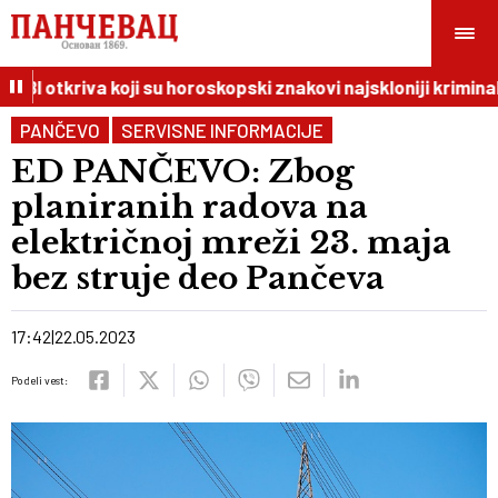
BI otkriva koji su horoskopski znakovi najskloniji kriminalu
PANČEVO
SERVISNE INFORMACIJE
ED PANČEVO: Zbog
planiranih radova na
električnoj mreži 23. maja
bez struje deo Pančeva
17:42
22.05.2023
Podeli vest: