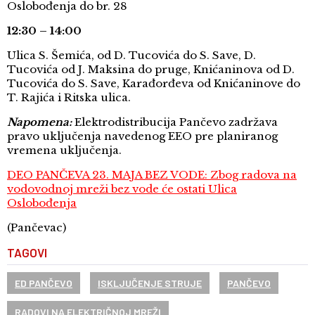
Oslobođenja do br. 28
12:30 – 14:00
Ulica S. Šemića, od D. Tucovića do S. Save, D.
Tucovića od J. Maksina do pruge, Knićaninova od D.
Tucovića do S. Save, Karađorđeva od Knićaninove do
T. Rajića i Ritska ulica.
Napomena:
Elektrodistribucija Pančevo zadržava
pravo uključenja navedenog EEO pre planiranog
vremena uključenja.
DEO PANČEVA 23. MAJA BEZ VODE: Zbog radova na
vodovodnoj mreži bez vode će ostati Ulica
Oslobođenja
(Pančevac)
TAGOVI
ED PANČEVO
ISKLJUČENJE STRUJE
PANČEVO
RADOVI NA ELEKTRIČNOJ MREŽI