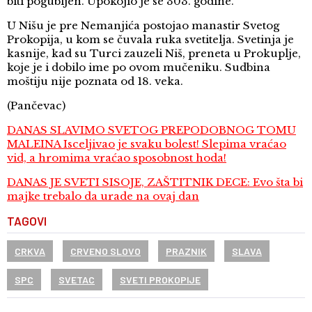
biti pogubljen. Upokojio je se 303. godine.
U Nišu je pre Nemanjića postojao manastir Svetog
Prokopija, u kom se čuvala ruka svetitelja. Svetinja je
kasnije, kad su Turci zauzeli Niš, preneta u Prokuplje,
koje je i dobilo ime po ovom mučeniku. Sudbina
moštiju nije poznata od 18. veka.
(Pančevac)
DANAS SLAVIMO SVETOG PREPODOBNOG TOMU
MALEINA Isceljivao je svaku bolest! Slepima vraćao
vid, a hromima vraćao sposobnost hoda!
DANAS JE SVETI SISOJE, ZAŠTITNIK DECE: Evo šta bi
majke trebalo da urade na ovaj dan
TAGOVI
CRKVA
CRVENO SLOVO
PRAZNIK
SLAVA
SPC
SVETAC
SVETI PROKOPIJE