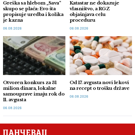
Greška sa hlebom „Sava“
Katastar ne dokazuje
skupo se plaća: Evo šta
vlasništvo, a RGZ
propisuje uredba i kolika
objašnjava celu
je kazna
proceduru
06.08.2026
06.08.2026
Otvoren konkurs za 31
Od 17. avgusta novi lekovi
milion dinara, lokalne
na recept o trošku države
samouprave imaju rok do
06.08.2026
11. avgusta
06.08.2026