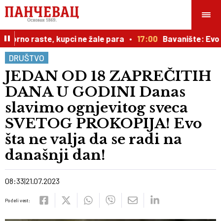
orno raste, kupci ne žale para
17:00
Bavanište: Evo kak
DRUŠTVO
JEDAN OD 18 ZAPREČITIH
DANA U GODINI Danas
slavimo ognjevitog sveca
SVETOG PROKOPIJA! Evo
šta ne valja da se radi na
današnji dan!
08:33
21.07.2023
Podeli vest: