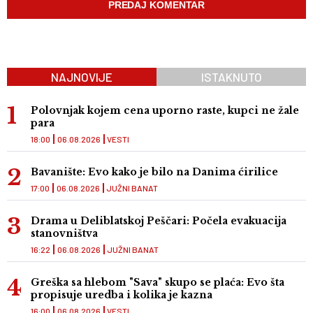
NAJNOVIJE
ISTAKNUTO
Polovnjak kojem cena uporno raste, kupci ne žale
para
18:00
06.08.2026
VESTI
Bavanište: Evo kako je bilo na Danima ćirilice
17:00
06.08.2026
JUŽNI BANAT
Drama u Deliblatskoj Peščari: Počela evakuacija
stanovništva
16:22
06.08.2026
JUŽNI BANAT
Greška sa hlebom "Sava" skupo se plaća: Evo šta
propisuje uredba i kolika je kazna
16:00
06.08.2026
VESTI