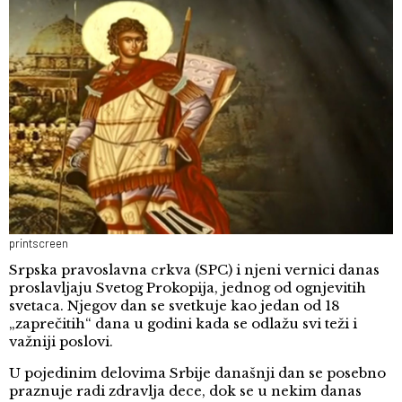
printscreen
Srpska pravoslavna crkva (SPC) i njeni vernici danas
proslavljaju Svetog Prokopija, jednog od ognjevitih
svetaca. Njegov dan se svetkuje kao jedan od 18
„zaprečitih“ dana u godini kada se odlažu svi teži i
važniji poslovi.
U pojedinim delovima Srbije današnji dan se posebno
praznuje radi zdravlja dece, dok se u nekim danas