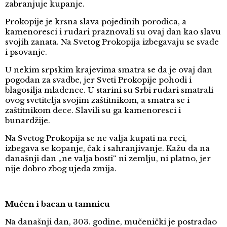
zabranjuje kupanje.
Prokopije je krsna slava pojedinih porodica, a
kamenoresci i rudari praznovali su ovaj dan kao slavu
svojih zanata. Na Svetog Prokopija izbegavaju se svađe
i psovanje.
U nekim srpskim krajevima smatra se da je ovaj dan
pogodan za svadbe, jer Sveti Prokopije pohodi i
blagosilja mladence. U starini su Srbi rudari smatrali
ovog svetitelja svojim zaštitnikom, a smatra se i
zaštitnikom dece. Slavili su ga kamenoresci i
bunardžije.
Na Svetog Prokopija se ne valja kupati na reci,
izbegava se kopanje, čak i sahranjivanje. Kažu da na
današnji dan „ne valja bosti“ ni zemlju, ni platno, jer
nije dobro zbog ujeda zmija.
Mučen i bacan u tamnicu
Na današnji dan, 303. godine, mučenički je postradao