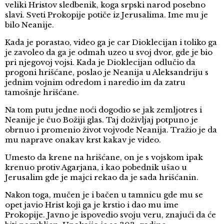
veliki Hristov sledbenik, koga srpski narod posebno
slavi. Sveti Prokopije potiče iz Jerusalima. Ime mu je
bilo Neanije.
Kada je porastao, video ga je car Dioklecijan i toliko ga
je zavoleo da ga je odmah uzeo u svoj dvor, gde je bio
pri njegovoj vojsi. Kada je Dioklecijan odlučio da
progoni hrišćane, poslao je Neanija u Aleksandriju s
jednim vojnim odredom i naredio im da zatru
tamošnje hrišćane.
Na tom putu jedne noći dogodio se jak zemljotres i
Neanije je čuo Božiji glas. Taj doživljaj potpuno je
obrnuo i promenio život vojvode Neanija. Tražio je da
mu naprave onakav krst kakav je video.
Umesto da krene na hrišćane, on je s vojskom ipak
krenuo protiv Agarjana, i kao pobednik ušao u
Jerusalim gde je majci rekao da je sada hrišćanin.
Nakon toga, mučen je i bačen u tamnicu gde mu se
opet javio Hrist koji ga je krstio i dao mu ime
Prokopije. Javno je ispovedio svoju veru, znajući da će