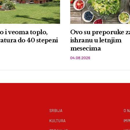
 i veoma toplo,
Ovo su preporuke z
atura do 40 stepeni
ishranu u letnjim
mesecima
04.08.2026
SRBIJA
O 
KULTURA
IM