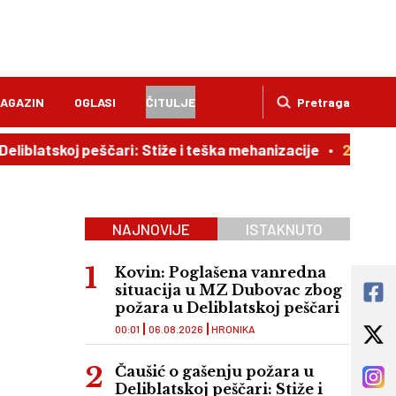
AGAZIN
OGLASI
ČITULJE
Pretraga
koj peščari: Stiže i teška mehanizacije
21:02
Ljubavna 
NAJNOVIJE
ISTAKNUTO
Kovin: Poglašena vanredna
situacija u MZ Dubovac zbog
požara u Deliblatskoj peščari
00:01
06.08.2026
HRONIKA
Čaušić o gašenju požara u
Deliblatskoj peščari: Stiže i