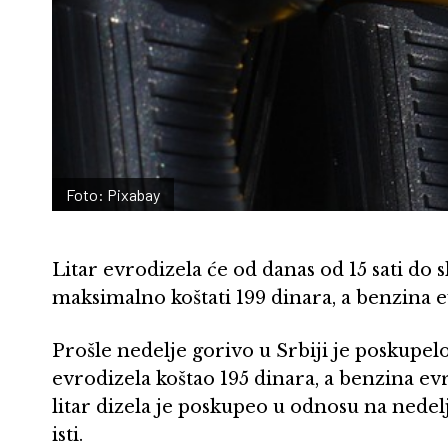
Foto: Pixabay
Litar evrodizela će od danas od 15 sati d
maksimalno koštati 199 dinara, a benzina
Prošle nedelje gorivo u Srbiji je poskupel
evrodizela koštao 195 dinara, a benzina 
litar dizela je poskupeo u odnosu na nedelj
isti.