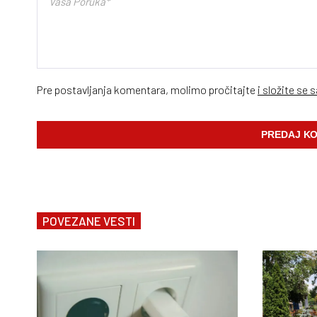
Pre postavljanja komentara, molimo pročitajte
i složite se 
POVEZANE VESTI