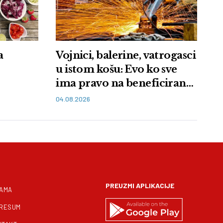
a
Vojnici, balerine, vatrogasci
u istom košu: Evo ko sve
ima pravo na beneficiran
radni staž u Srbiji
04.08.2026
PREUZMI APLIKACIJE
NAMA
PRESUM