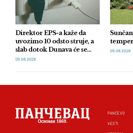
Direktor EPS-a kaže da
Sunčano
uvozimo 10 odsto struje, a
temper
slab dotok Dunava će se
05.08.2026
nastaviti
05.08.2026
PANČEVO
VESTI