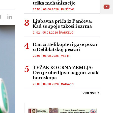
teška mehanizacije
23:54
05.08.2026
PANČEVO
Ljubavna priča iz Pančeva:
Kad se spoje takosi i sarma
21:02
05.08.2026
PANČEVO
Dačić: Helikopteri gase požar
u Deliblatskoj peščari
20:05
05.08.2026
VESTI
TEŽAK KO CRNA ZEMLJA:
Ovo je ubedljivo najgori znak
horoskopa
20:00
05.08.2026
MAGAZIN
VIDI SVE