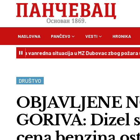
NASLOVNA
PANČEVO
VESTI
HRONIKA
na vanredna situacija u MZ Dubovac zbog požara u Deliblat
DRUŠTVO
OBJAVLJENE 
GORIVA: Dizel sk
cena benzina os