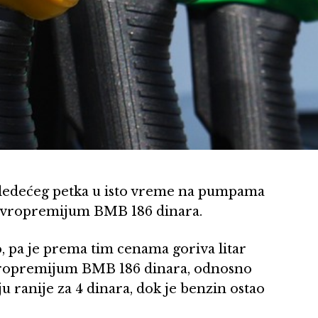
o sledećeg petka u isto vreme na pumpama
 evropremijum BMB 186 dinara.
o, pa je prema tim cenama goriva litar
evropremijum BMB 186 dinara, odnosno
u ranije za 4 dinara, dok je benzin ostao