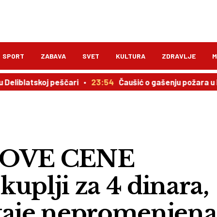
SPORT
ZABAVA
SVET
KULTURA
ZDRAVLJE
M
skoj peščari
23:54
Čaušić o gašenju požara u Deliblats
NOVE CENE
uplji za 4 dinara,
taje nepromenjena