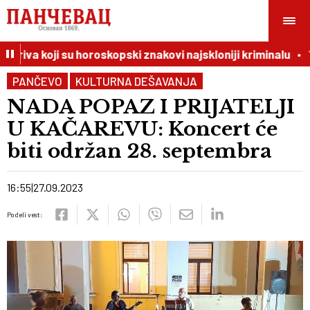
kriva koji su horoskopski znakovi najskloniji kriminalu
19
PANČEVO
KULTURNA DEŠAVANJA
NADA POPAZ I PRIJATELJI
U KAČAREVU: Koncert će
biti održan 28. septembra
16:55
27.09.2023
Podeli vest: