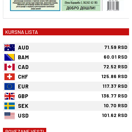
KURSNA LISTA
AUD
71.59 RSD
BAM
60.01 RSD
CAD
72.52 RSD
CHF
125.86 RSD
EUR
117.37 RSD
GBP
136.77 RSD
SEK
10.70 RSD
USD
101.62 RSD
POVEZANE VESTI