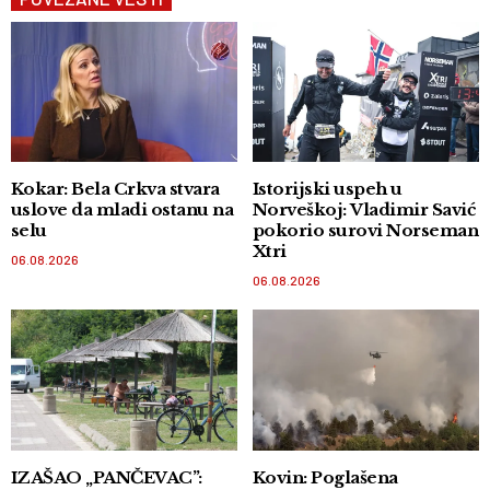
Kokar: Bela Crkva stvara
Istorijski uspeh u
uslove da mladi ostanu na
Norveškoj: Vladimir Savić
selu
pokorio surovi Norseman
Xtri
06.08.2026
06.08.2026
IZAŠAO „PANČEVAC”:
Kovin: Poglašena