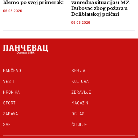
Idemo po svoj primerak!
vanredna situacija u MZ
Dubovac zbog požara u
06.08.2026
Deliblatskoj peščari
06.08.2026
PANČEVO
SRBIJA
VESTI
KULTURA
HRONIKA
ZDRAVLJE
SPORT
MAGAZIN
ZABAVA
OGLASI
SVET
ČITULJE