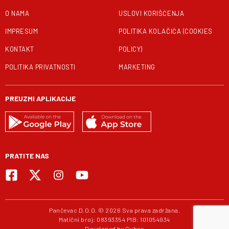
O NAMA
USLOVI KORIŠĆENJA
IMPRESUM
POLITIKA KOLAČIĆA (COOKIES
KONTAKT
POLICY)
POLITIKA PRIVATNOSTI
MARKETING
PREUZMI APLIKACIJE
PRATITE NAS
Pančevac D.O.O. © 2026 Sva prava zadržana.
Matični broj: 08393354 PIB: 101054934
Developed by
Cubes