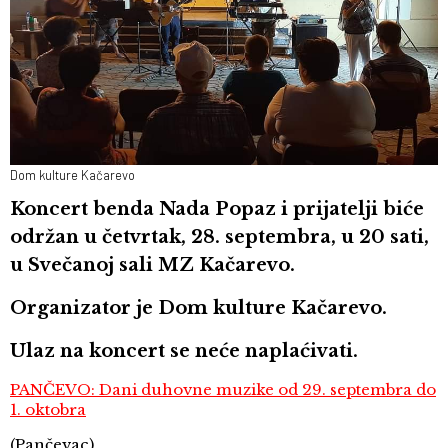
Dom kulture Kačarevo
Koncert benda Nada Popaz i prijatelji biće
održan u četvrtak, 28. septembra, u 20 sati,
u Svečanoj sali MZ Kačarevo.
Organizator je Dom kulture Kačarevo.
Ulaz na koncert se neće naplaćivati.
PANČEVO: Dani duhovne muzike od 29. septembra do
1. oktobra
(Pančevac)