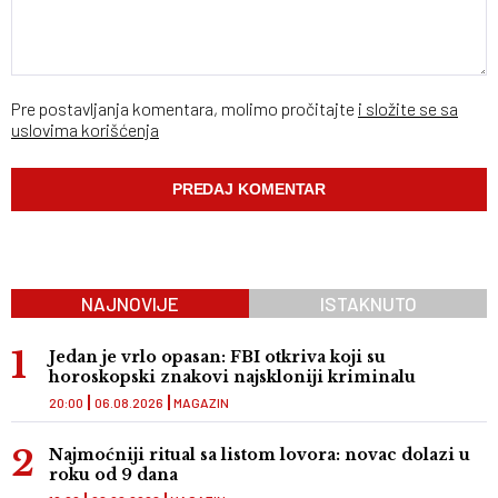
Pre postavljanja komentara, molimo pročitajte
i složite se sa
uslovima korišćenja
NAJNOVIJE
ISTAKNUTO
Jedan je vrlo opasan: FBI otkriva koji su
horoskopski znakovi najskloniji kriminalu
20:00
06.08.2026
MAGAZIN
Najmoćniji ritual sa listom lovora: novac dolazi u
roku od 9 dana