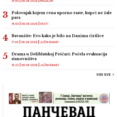
19:00
06.08.2026
MAGAZIN
Polovnjak kojem cena uporno raste, kupci ne žale
para
18:00
06.08.2026
VESTI
Bavanište: Evo kako je bilo na Danima ćirilice
17:00
06.08.2026
JUŽNI BANAT
Drama u Deliblatskoj Peščari: Počela evakuacija
stanovništva
16:22
06.08.2026
JUŽNI BANAT
VIDI SVE