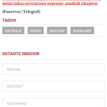
stanu tukao nevenčanu suprugu, nasilnik uhapšen
(Pančevac/Telegraf)
TAGOVI
HAPŠENJE
KRAĐA
NOVI SAD
RAZBOJNIK
OSTAVITE ODGOVOR