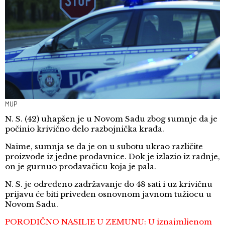
MUP
N. S. (42) uhapšen je u Novom Sadu zbog sumnje da je
počinio krivično delo razbojnička krađa.
Naime, sumnja se da je on u subotu ukrao različite
proizvode iz jedne prodavnice. Dok je izlazio iz radnje,
on je gurnuo prodavačicu koja je pala.
N. S. je određeno zadržavanje do 48 sati i uz krivičnu
prijavu će biti priveden osnovnom javnom tužiocu u
Novom Sadu.
PORODIČNO NASILJE U ZEMUNU: U iznajmljenom