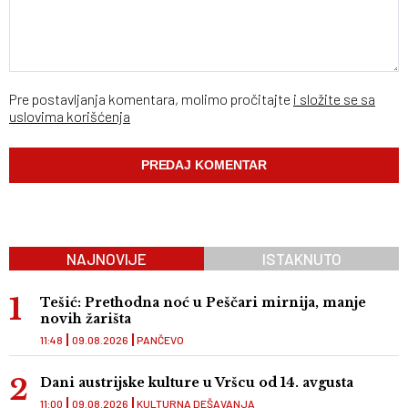
Pre postavljanja komentara, molimo pročitajte
i složite se sa
uslovima korišćenja
NAJNOVIJE
ISTAKNUTO
Tešić: Prethodna noć u Peščari mirnija, manje
novih žarišta
11:48
09.08.2026
PANČEVO
Dani austrijske kulture u Vršcu od 14. avgusta
11:00
09.08.2026
KULTURNA DEŠAVANJA