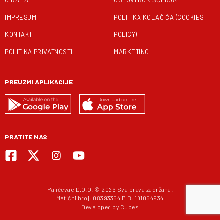
O NAMA
USLOVI KORIŠĆENJA
IMPRESUM
POLITIKA KOLAČIĆA (COOKIES
KONTAKT
POLICY)
POLITIKA PRIVATNOSTI
MARKETING
PREUZMI APLIKACIJE
PRATITE NAS
Pančevac D.O.O. © 2026 Sva prava zadržana.
Matični broj: 08393354 PIB: 101054934
Developed by
Cubes