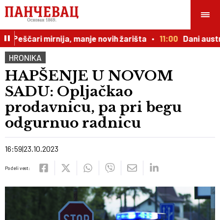
 Peščari mirnija, manje novih žarišta
11:00
Dani austrij
HRONIKA
HAPŠENJE U NOVOM
SADU: Opljačkao
prodavnicu, pa pri begu
odgurnuo radnicu
16:59
23.10.2023
Podeli vest: