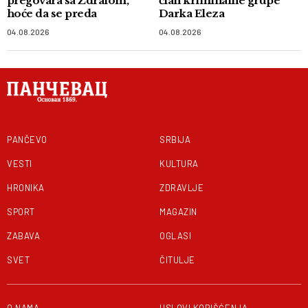
pregovara sa Ždralom,
član kriminalne grupe
hoće da se preda
Darka Eleza
04.08.2026
04.08.2026
PANČEVO
SRBIJA
VESTI
KULTURA
HRONIKA
ZDRAVLJE
SPORT
MAGAZIN
ZABAVA
OGLASI
SVET
ČITULJE