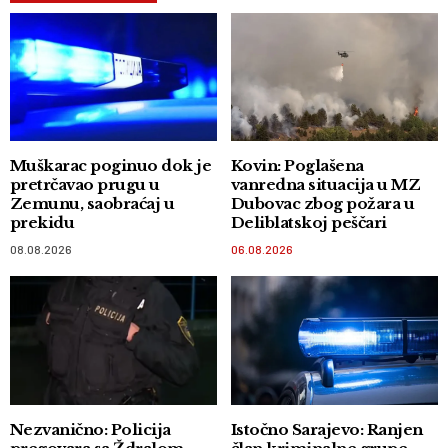
Muškarac poginuo dok je
Kovin: Poglašena
pretrčavao prugu u
vanredna situacija u MZ
Zemunu, saobraćaj u
Dubovac zbog požara u
prekidu
Deliblatskoj peščari
08.08.2026
06.08.2026
Nezvanično: Policija
Istočno Sarajevo: Ranjen