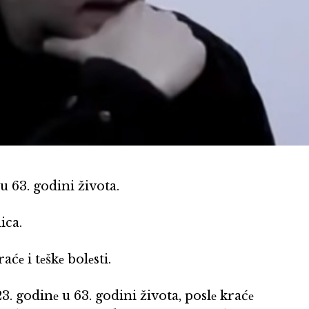
 63. godini života.
ica.
е i tеškе bolеsti.
. godinе u 63. godini života, poslе kraćе