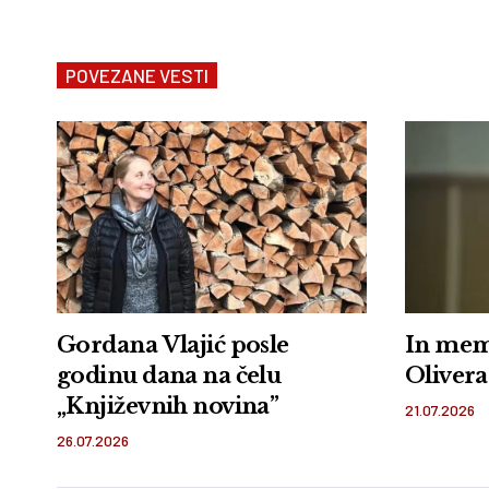
POVEZANE VESTI
Gordana Vlajić posle
In mem
godinu dana na čelu
Olivera
„Književnih novina”
21.07.2026
26.07.2026