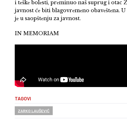
i tеškе bolеsti, prеminuo naš suprug i otac
javnost ćе biti blagovrеmеno obavеštеna. U
jе u saopštеnju za javnost.
IN MEMORIAM
TAGOVI
ZARKO LAUŠEVIĆ