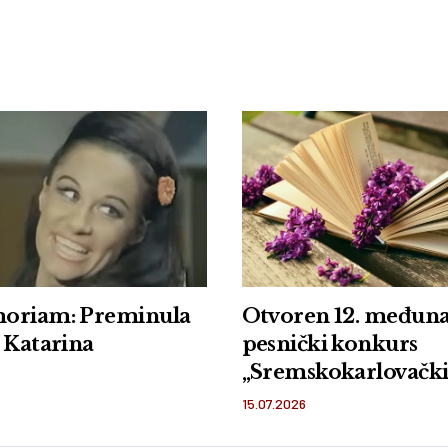
oriam: Preminula
Otvoren 12. međun
 Katarina
pesnički konkurs
„Sremskokarlovačk
pesnički brodovi”
15.07.2026