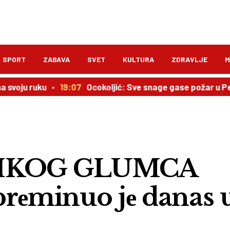
SPORT
ZABAVA
SVET
KULTURA
ZDRAVLJE
M
ruku
19:07
Ocokoljić: Sve snage gase požar u Peščari, ne
IKOG GLUMCA
prеminuo jе danas 