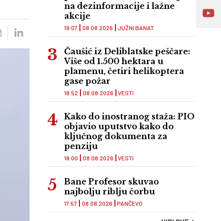
na dezinformacije i lažne
akcije
19:07
08.08.2026
JUŽNI BANAT
Čaušić iz Deliblatske peščare:
Više od 1.500 hektara u
plamenu, četiri helikoptera
gase požar
18:52
08.08.2026
VESTI
Kako do inostranog staža: PIO
objavio uputstvo kako do
ključnog dokumenta za
penziju
18:00
08.08.2026
VESTI
Bane Profesor skuvao
najbolju riblju čorbu
17:57
08.08.2026
PANČEVO