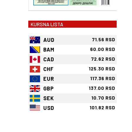
KURSNA LISTA
AUD
71.56 RSD
BAM
60.00 RSD
CAD
72.62 RSD
CHF
125.30 RSD
EUR
117.36 RSD
GBP
137.00 RSD
SEK
10.70 RSD
USD
101.82 RSD