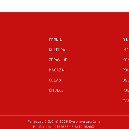
SRBIJA
O 
KULTURA
IM
ZDRAVLJE
KO
MAGAZIN
POL
OGLASI
US
ČITULJE
POL
MA
Pančevac D.O.O. © 2026 Sva prava zadržana.
Matični broj: 08393354 PIB: 101054934