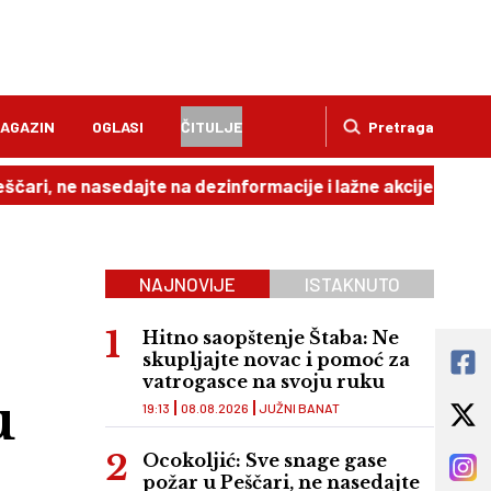
AGAZIN
OGLASI
ČITULJE
Pretraga
 nasedajte na dezinformacije i lažne akcije
18:52
Čauši
NAJNOVIJE
ISTAKNUTO
Hitno saopštenje Štaba: Ne
skupljajte novac i pomoć za
vatrogasce na svoju ruku
u
19:13
08.08.2026
JUŽNI BANAT
Ocokoljić: Sve snage gase
požar u Peščari, ne nasedajte