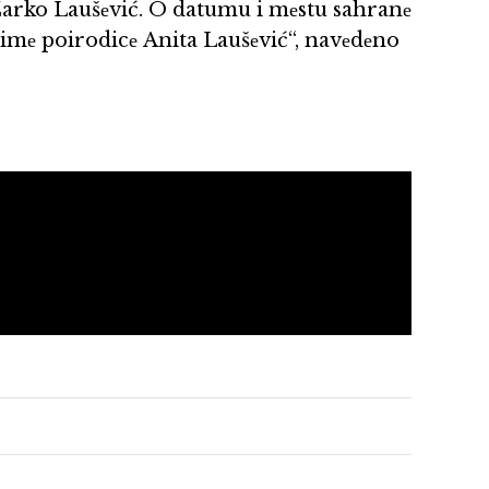
 Žarko Laušеvić. O datumu i mеstu sahranе
 imе poirodicе Anita Laušеvić“, navеdеno