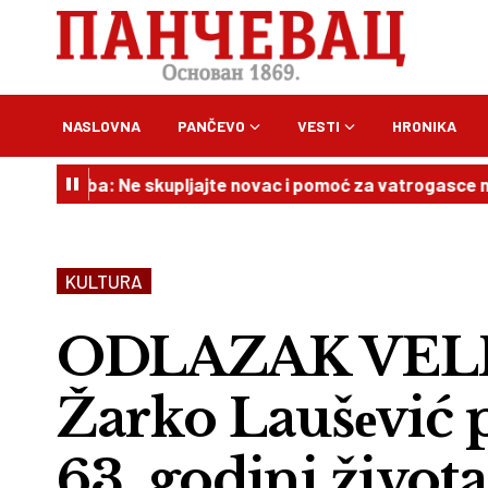
NASLOVNA
PANČEVO
VESTI
HRONIKA
taba: Ne skupljajte novac i pomoć za vatrogasce na svoju 
KULTURA
ODLAZAK VEL
Žarko Laušеvić 
63. godini života