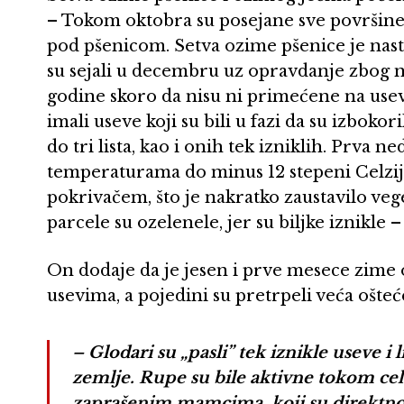
– Tokom oktobra su posejane sve površine
pod pšenicom. Setva ozime pšenice je nas
su sejali u decembru uz opravdanje zbog n
godine skoro da nisu ni primećene na use
imali useve koji su bili u fazi da su izbokor
do tri lista, kao i onih tek izniklih. Prva n
temperaturama do minus 12 stepeni Celzi
pokrivačem, što je nakratko zaustavilo ve
parcele su ozelenele, jer su biljke iznikle 
On dodaje da je jesen i prve mesece zime o
usevima, a pojedini su pretrpeli veća ošteć
– Glodari su „pasli” tek iznikle useve i 
zemlje. Rupe su bile aktivne tokom cel
zaprašenim mamcima, koji su direktno 