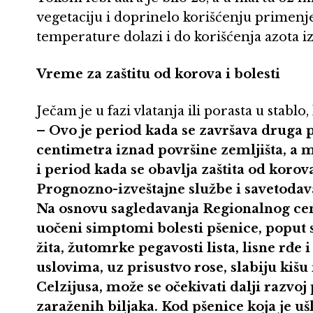
vegetaciju i doprinelo korišćenju primenje
temperature dolazi i do korišćenja azota iz
Vreme za zaštitu od korova i bolesti
Ječam je u fazi vlatanja ili porasta u stablo,
– Ovo je period kada se završava druga 
centimetra iznad površine zemljišta, a m
i period kada se obavlja zaštita od koro
Prognozno-izveštajne službe i savetodavaca
Na osnovu sagledavanja Regionalnog cen
uočeni simptomi bolesti pšenice, poput s
žita, žutomrke pegavosti lista, lisne rđ
uslovima, uz prisustvo rose, slabiju kišu
Celzijusa, može se očekivati dalji razvoj
zaraženih biljaka. Kod pšenice koja je ušl