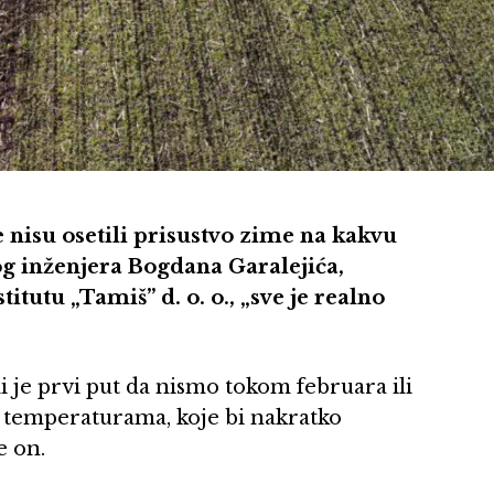
ne nisu osetili prisustvo zime na kakvu
 inženjera Bogdana Garalejića,
tutu „Tamiš” d. o. o., „sve je realno
li je prvi put da nismo tokom februara ili
 temperaturama, koje bi nakratko
e on.