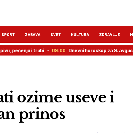
SPORT
ZABAVA
SVET
KULTURA
ZDRAVLJE
M
nju i trubi
09:00
Dnevni horoskop za 9. avgust: Evo ko
ati ozime useve i
an prinos