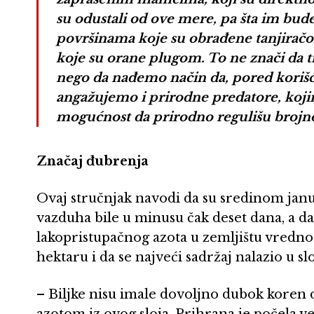
su odustali od ove mere, pa šta im bud
površinama koje su obrađene tanjiračo
koje su orane plugom. To ne znači da 
nego da nađemo način da, pored koriš
angažujemo i prirodne predatore, koji
mogućnost da prirodno regulišu brojnost
Značaj đubrenja
Ovaj stručnjak navodi da su sredinom ja
vazduha bile u minusu čak deset dana, a da
lakopristupačnog azota u zemljištu vrednos
hektaru i da se najveći sadržaj nalazio u s
– Biljke nisu imale dovoljno dubok koren d
azotom iz ovog sloja. Prihrana je počela 