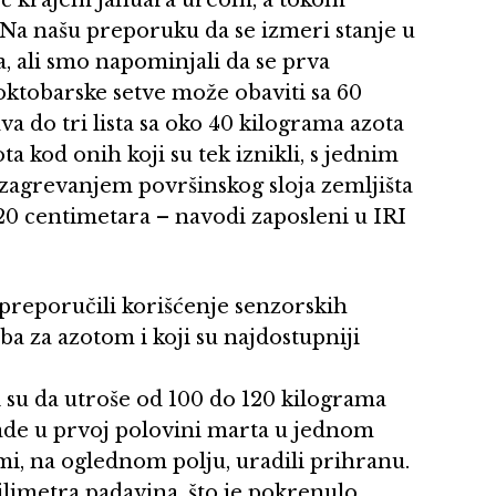
Na našu preporuku da se izmeri stanje u
, ali smo napominjali da se prva
ktobarske setve može obaviti sa 60
a do tri lista sa oko 40 kilograma azota
a kod onih koji su tek iznikli, s jednim
a zagrevanjem površinskog sloja zemljišta
20 centimetara – navodi zaposleni u IRI
preporučili korišćenje senzorskih
a za azotom i koji su najdostupniji
li su da utroše od 100 do 120 kilograma
ade u prvoj polovini marta u jednom
i, na oglednom polju, uradili prihranu.
ilimetra padavina, što je pokrenulo