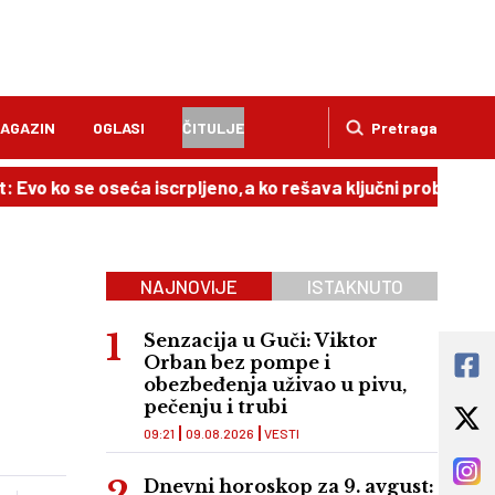
AGAZIN
OGLASI
ČITULJE
Pretraga
 se oseća iscrpljeno,a ko rešava ključni problem
08:51
NAJNOVIJE
ISTAKNUTO
Senzacija u Guči: Viktor
Orban bez pompe i
obezbeđenja uživao u pivu,
pečenju i trubi
09:21
09.08.2026
VESTI
Dnevni horoskop za 9. avgust: