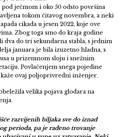
 pod ječmom i oko 50 odsto površina
tavljena tokom čitavog novembra, a neki
apada cikada u jesen 2022, koje ove
vima. Zbog toga smo do kraja godine
ili dva do tri sekundarna stabla, s jednim
edelja januara je bila izuzetno hladna, s
jusa u prizemnom sloju i snežnim
getaciju. Povlačenjem snega pojedine
– kaže ovaj poljoprivredni inženjer.
beležila velika pojava glodara na
enja.
lišće razvijenih biljaka sve do iznad
og perioda, pa je rađeno trovanje
ubacivani u rupe uz zatvaranje. Neki