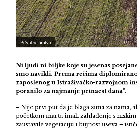
Privatna arhiva
Ni ljudi ni biljke koje su jesenas poseja
smo navikli. Prema rečima diplomiranog
zaposlenog u Istraživačko-razvojnom insti
poranilo za najmanje petnaest dana”.
– Nije prvi put da je blaga zima za nama, a
početkom marta imali zahlađenje s niskim
zaustavile vegetaciju i bujnost useva – istič