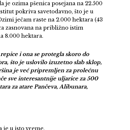
a je ozima pšenica posejana na 22.500
titut pokriva savetodavno, što je u
Ozimi ječam raste na 2.000 hektara (43
ca zasnovana na približno istim
a 8.000 hektara.
repice i ona se protegla skoro do
a, što je uslovilo izuzetno slab sklop,
šina je već pripremljen za prolećnu
e sve interesantnije uljarice za 500
ara za atare Pančeva, Alibunara,
 je u isto vreme.