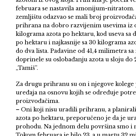
februara se nastavila amonijum-nitratom. 
zemljištu odazvao se mali broj proizvođača
prihrana na dobro razvijenim usevima iz o
kilograma azota po hektaru, kod useva sa dv
po hektaru i najkasnije sa 30 kilograma azot
do dva lista. Padavine od 41,4 milimetra s
doprinele su oslobađanju azota u sloju do 
„Tamiš”.
Za drugu prihranu su on i njegove kolege 
uređaja na osnovu kojih se određuje potreb
proizvođačima.
– Oni koji nisu uradili prihranu, a planira
azota po hektaru, preporučeno je da je ur
prohodu. Na jednom delu površina smo i m
Tokom februara je bilo 23, a u martu 32 m