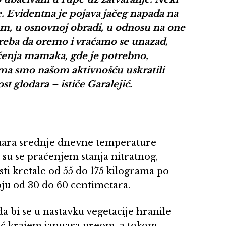
e. Evidentna je pojava jačeg napada na
m, u osnovnoj obradi, u odnosu na one
treba da oremo i vraćamo se unazad,
ćenja mamaka, gde je potrebno,
ma smo našom aktivnošću uskratili
 glodara – ističe Garalejić.
nuara srednje dnevne temperature
 su se praćenjem stanja nitratnog,
ti kretale od 55 do 175 kilograma po
loju od 30 do 60 centimetara.
a bi se u nastavku vegetacije hranile
već krajem januara ureom, a tokom