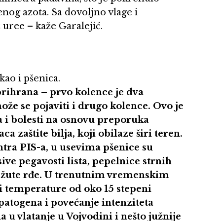
nog azota. Sa dovoljno vlage i
 uree – kaže Garalejić.
 kao i pšenica.
prihrana – prvo kolence je dva
ože se pojaviti i drugo kolence. Ovo je
va i bolesti na osnovu preporuka
 zaštite bilja, koji obilaze širi teren.
tra PIS-a, u usevima pšenice su
ive pegavosti lista, pepelnice strnih
e i žute rđe. U trenutnim vremenskim
 i temperature od oko 15 stepeni
 patogena i povećanje intenziteta
a u vlatanje u Vojvodini i nešto južnije