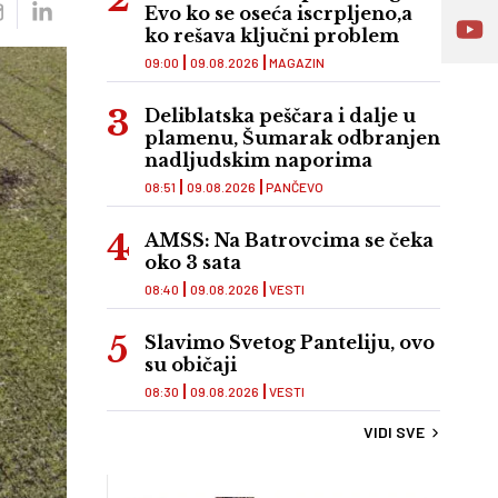
Evo ko se oseća iscrpljeno,a
ko rešava ključni problem
09:00
09.08.2026
MAGAZIN
Deliblatska peščara i dalje u
plamenu, Šumarak odbranjen
nadljudskim naporima
08:51
09.08.2026
PANČEVO
AMSS: Na Batrovcima se čeka
oko 3 sata
08:40
09.08.2026
VESTI
Slavimo Svetog Panteliju, ovo
su običaji
08:30
09.08.2026
VESTI
VIDI SVE