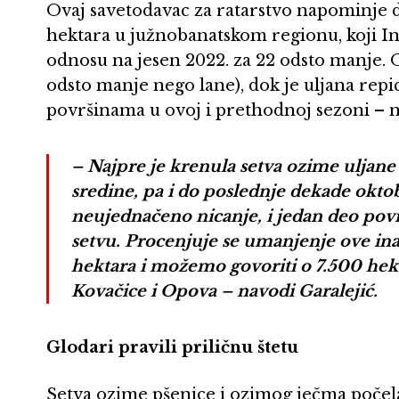
Ovaj savetodavac za ratarstvo napominje d
hektara u južnobanatskom regionu, koji Ins
odnosu na jesen 2022. za 22 odsto manje. 
odsto manje nego lane), dok je uljana repi
površinama u ovoj i prethodnoj sezoni – n
– Najpre je krenula setva ozime uljane 
sredine, pa i do poslednje dekade oktobr
neujednačeno nicanje, i jedan deo povr
setvu. Procenjuje se umanjenje ove inač
hektara i možemo govoriti o 7.500 hekt
Kovačice i Opova – navodi Garalejić.
Glodari pravili priličnu štetu
Setva ozime pšenice i ozimog ječma počela