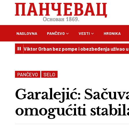
NASLOVNA
PANČEVO
VESTI
HRONIKA
i: Viktor Orban bez pompe i obezbeđenja uživao u pivu, peče
PANČEVO
SELO
Garalejić: Sačuv
omogućiti stabil