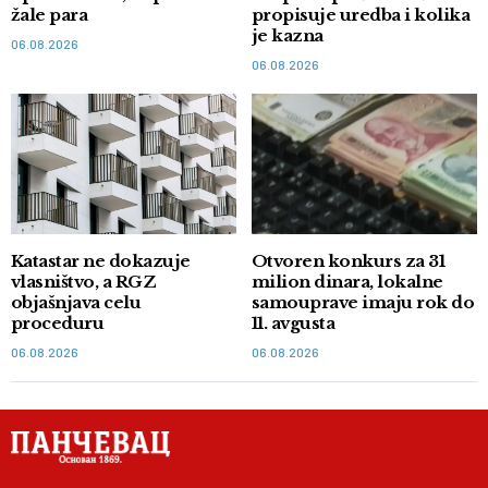
žale para
propisuje uredba i kolika
je kazna
06.08.2026
06.08.2026
Katastar ne dokazuje
Otvoren konkurs za 31
vlasništvo, a RGZ
milion dinara, lokalne
objašnjava celu
samouprave imaju rok do
proceduru
11. avgusta
06.08.2026
06.08.2026