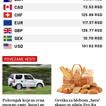
CAD
72.52 RSD
CHF
125.86 RSD
EUR
117.37 RSD
GBP
136.77 RSD
SEK
10.70 RSD
USD
101.62 RSD
POVEZANE VESTI
Polovnjak kojem cena
Greška sa hlebom „Sava“
uporno raste, kupci ne
skupo se plaća: Evo šta