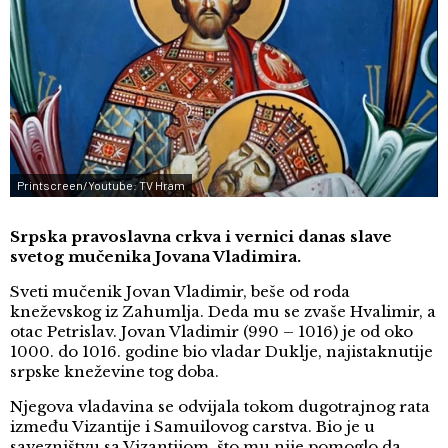
Printscreen/Youtube: TV Hram
Srpska pravoslavna crkva i vernici danas slave
svetog mučenika Jovana Vladimira.
Sveti mučenik Jovan Vladimir, beše od roda
kneževskog iz Zahumlja. Deda mu se zvaše Hvalimir, a
otac Petrislav. Jovan Vladimir (990 – 1016) je od oko
1000. do 1016. godine bio vladar Duklje, najistaknutije
srpske kneževine tog doba.
Njegova vladavina se odvijala tokom dugotrajnog rata
između Vizantije i Samuilovog carstva. Bio je u
savezništvu sa Vizantijom, što mu nije pomoglo da