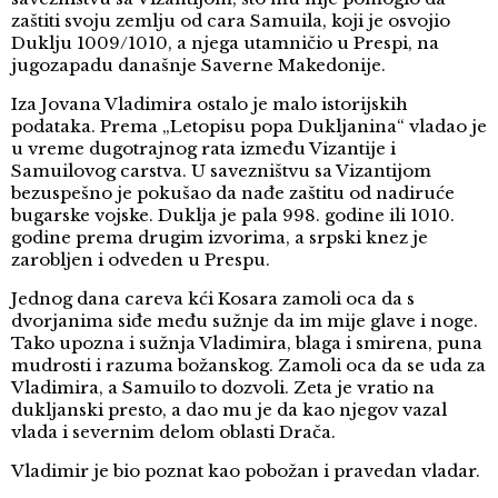
zaštiti svoju zemlju od cara Samuila, koji je osvojio
Duklju 1009/1010, a njega utamničio u Prespi, na
jugozapadu današnje Saverne Makedonije.
Iza Jovana Vladimira ostalo je malo istorijskih
podataka. Prema „Letopisu popa Dukljanina“ vladao je
u vreme dugotrajnog rata između Vizantije i
Samuilovog carstva. U savezništvu sa Vizantijom
bezuspešno je pokušao da nađe zaštitu od nadiruće
bugarske vojske. Duklja je pala 998. godine ili 1010.
godine prema drugim izvorima, a srpski knez je
zarobljen i odveden u Prespu.
Jednog dana careva kći Kosara zamoli oca da s
dvorjanima siđe među sužnje da im mije glave i noge.
Tako upozna i sužnja Vladimira, blaga i smirena, puna
mudrosti i razuma božanskog. Zamoli oca da se uda za
Vladimira, a Samuilo to dozvoli. Zeta je vratio na
dukljanski presto, a dao mu je da kao njegov vazal
vlada i severnim delom oblasti Drača.
Vladimir je bio poznat kao pobožan i pravedan vladar.