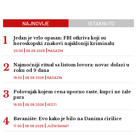
NAJNOVIJE
ISTAKNUTO
Jedan je vrlo opasan: FBI otkriva koji su
horoskopski znakovi najskloniji kriminalu
20:00
06.08.2026
MAGAZIN
Najmoćniji ritual sa listom lovora: novac dolazi u
roku od 9 dana
19:00
06.08.2026
MAGAZIN
Polovnjak kojem cena uporno raste, kupci ne žale
para
18:00
06.08.2026
VESTI
Bavanište: Evo kako je bilo na Danima ćirilice
17:00
06.08.2026
JUŽNI BANAT