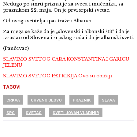
Nedugo po smrti priznat je za sveca i mučenika, sa
praznikom 22. maja. On je prvi srpski svetac.
Od ovog svetitelja spas traže i Albanci.
Za njega se kaže da je „slovenski i albanski štit“ i da je
izrastao od Slovena i srpskog roda i da je albanski sveti.
(Pančevac)
SLAVIMO SVETOG CARA KONSTANTINA I CARICU
JELENU
SLAVIMO SVETOG PATRIKIJA Ovo su običaji
TAGOVI
CRKVA
CRVENO SLOVO
PRAZNIK
SLAVA
SPC
SVETAC
SVETI JOVAN VLADIMIR