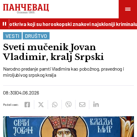
I otkriva koji su horoskopski znakovi najskloniji kriminalu
VESTI
DRUŠTVO
Sveti mučenik Jovan
Vladimir, kralj Srpski
Narodno predanje pamti Vladimira kao pobožnog, pravednog i
miroljubivog srpskog kralja
08:30
04.06.2026
Podeli vest: