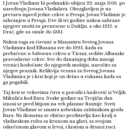
I Jovan Vladimir bi podmuklo ubijen 22. maja 1016. po
naređenju Jovana Vladislava. Obezglavljen je na
prevaru ispred jedne crkve u Prespi. Jovan Vladimir je
sahranjen u Prespi. Dve ili tri godine nakon sahrane
njegove mošti su prenesene u Duklju, a oko 1215. u
Drač, gde su ostale do 1381.
Nakon toga su čuvane u Manastiru Svetog Jovana
Vladimira kod Elbasana sve do 1995, kada su
prebačene u Sabornu crkvu u Tirani, sedište Albanske
pravoslavne crkve. Sve do današnjeg doba mnogi
vernici hodočaste do njegovih moštiju, naročito za
njegov praznik. Relikvija vezana za Svetog Jovana
Vladimira je i krst koji je on držao u rukama kada su
ga pogubili.
Taj krst se vekovima čuva u porodici Andrović iz Veljih
Mikulića kod Bara. Svake godine na Trojičin dan
iznosi se pred litijom na vrh planine Rumije. Sveti
Jovan Vladimir se smatra nebeskim zaštitnikom grada
Bara. Na ikonama se obično predstavlja kao kralj u
vladarskom ruhu sa krunom na glavi, sa svojom
odsečenom glavom u levoj, i krstom u desnoj ruci.