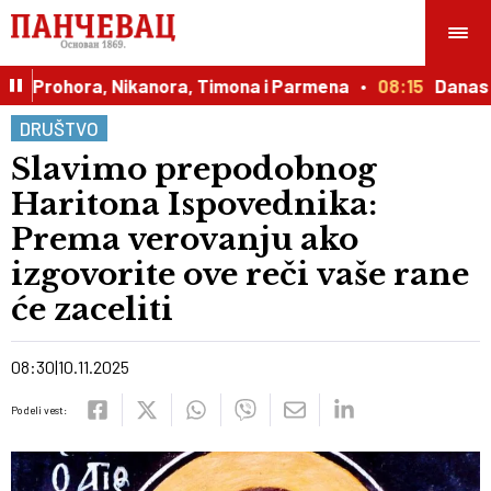
e Prohora, Nikanora, Timona i Parmena
08:15
Danas poč
DRUŠTVO
Slavimo prepodobnog
Haritona Ispovednika:
Prema verovanju ako
izgovorite ove reči vaše rane
će zaceliti
08:30
10.11.2025
Podeli vest: