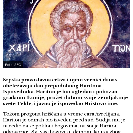
Foto: SPC
Srpska pravoslavna crkva i njeni vernici danas
obeležavaju dan prepodobnog Haritona
Ispovednika. Hariton je bio ugledan i pobožan
građanin Ikonije, prožet duhom svoje zemljakinje
svete Tekle, i javno je ispovedao Hristovo ime.
Tokom progona hrišćana u vreme cara Avrelijana,
Hariton je odmah bio izveden pred sud. Sudija mu je
naredio da se pokloni bogovima, na šta je Hariton
odgovorio: „Svi vaši bogovi su demoni, koji su zbog