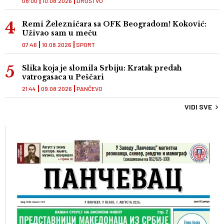
08:00
10.08.2026
DRUŠTVO
Remi Železničara sa OFK Beogradom! Koković:
Uživao sam u meču
07:46
10.08.2026
SPORT
Slika koja je slomila Srbiju: Kratak predah
vatrogasaca u Peščari
21:44
09.08.2026
PANČEVO
VIDI SVE