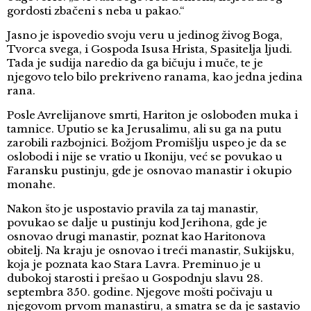
gordosti zbačeni s neba u pakao.“
Jasno je ispovedio svoju veru u jedinog živog Boga,
Tvorca svega, i Gospoda Isusa Hrista, Spasitelja ljudi.
Tada je sudija naredio da ga bičuju i muče, te je
njegovo telo bilo prekriveno ranama, kao jedna jedina
rana.
Posle Avrelijanove smrti, Hariton je oslobođen muka i
tamnice. Uputio se ka Jerusalimu, ali su ga na putu
zarobili razbojnici. Božjom Promišlju uspeo je da se
oslobodi i nije se vratio u Ikoniju, već se povukao u
Faransku pustinju, gde je osnovao manastir i okupio
monahe.
Nakon što je uspostavio pravila za taj manastir,
povukao se dalje u pustinju kod Jerihona, gde je
osnovao drugi manastir, poznat kao Haritonova
obitelj. Na kraju je osnovao i treći manastir, Sukijsku,
koja je poznata kao Stara Lavra. Preminuo je u
dubokoj starosti i prešao u Gospodnju slavu 28.
septembra 350. godine. Njegove mošti počivaju u
njegovom prvom manastiru, a smatra se da je sastavio