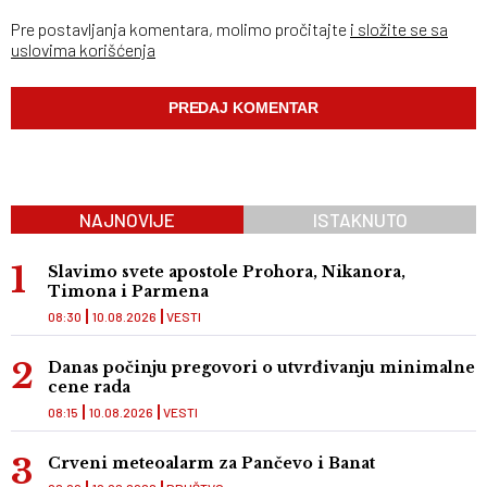
Pre postavljanja komentara, molimo pročitajte
i složite se sa
uslovima korišćenja
NAJNOVIJE
ISTAKNUTO
Slavimo svete apostole Prohora, Nikanora,
Timona i Parmena
08:30
10.08.2026
VESTI
Danas počinju pregovori o utvrđivanju minimalne
cene rada
08:15
10.08.2026
VESTI
Crveni meteoalarm za Pančevo i Banat