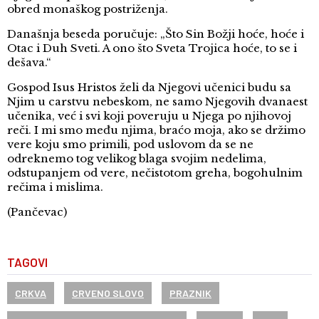
obred monaškog postriženja.
Današnja beseda poručuje: „Što Sin Božji hoće, hoće i
Otac i Duh Sveti. A ono što Sveta Trojica hoće, to se i
dešava.“
Gospod Isus Hristos želi da Njegovi učenici budu sa
Njim u carstvu nebeskom, ne samo Njegovih dvanaest
učenika, već i svi koji poveruju u Njega po njihovoj
reči. I mi smo među njima, braćo moja, ako se držimo
vere koju smo primili, pod uslovom da se ne
odreknemo tog velikog blaga svojim nedelima,
odstupanjem od vere, nečistotom greha, bogohulnim
rečima i mislima.
(Pančevac)
TAGOVI
CRKVA
CRVENO SLOVO
PRAZNIK