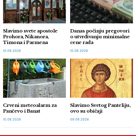
Slavimo svete apostole
Danas počinju pregovori
Prohora, Nikanora,
o utvrđivanju minimalne
Timona i Parmena
cene rada
10.08.2026
10.08.2026
Crveni meteoalarm za
Slavimo Svetog Panteliju,
Pančevo i Banat
ovo su običaji
10.08.2026
09.08.2026