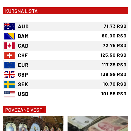
KURSNA LISTA
AUD
71.73 RSD
BAM
60.00 RSD
CAD
72.75 RSD
CHF
125.50 RSD
EUR
117.35 RSD
GBP
136.99 RSD
SEK
10.70 RSD
USD
101.55 RSD
POVEZANE VESTI