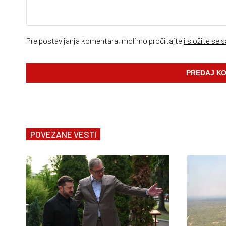
Pre postavljanja komentara, molimo pročitajte
i složite se 
POVEZANE VESTI