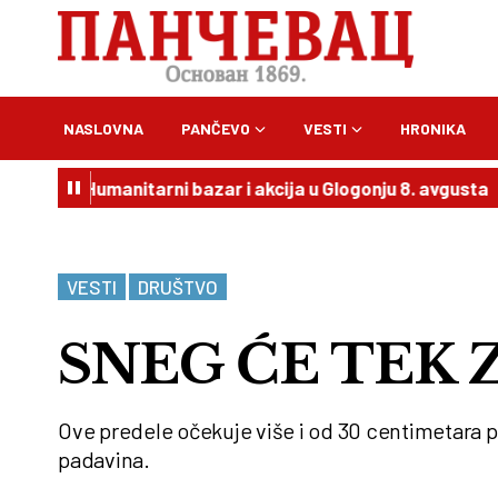
NASLOVNA
PANČEVO
VESTI
HRONIKA
: Humanitarni bazar i akcija u Glogonju 8. avgusta
20:54
VESTI
DRUŠTVO
SNEG ĆE TEK Z
Ove predele očekuje više i od 30 centimetara po
padavina.