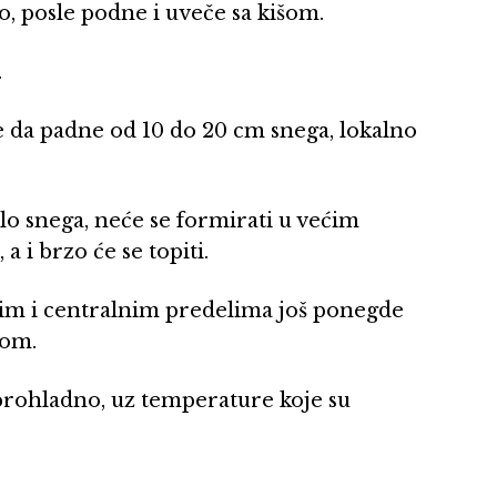
, posle podne i uveče sa kišom.
.
 da padne od 10 do 20 cm snega, lokalno
lo snega, neće se formirati u većim
a i brzo će se topiti.
žnim i centralnim predelima još ponegde
gom.
prohladno, uz temperature koje su