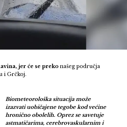
avina, jer će se preko
našeg područja
u i Grčkoj.
Biometeorološka situacija može
izazvati uobičajene tegobe kod većine
hronično obolelih. Oprez se savetuje
astmatičarima, cerebrovaskularnim i