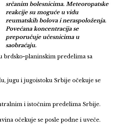
srčanim bolesnicima. Meteoropatske
reakcije su moguće u vidu
reumatskih bolova i neraspoloženja.
Povećana koncentracija se
preporučuje učesnicima u
saobraćaju.
, u brdsko-planinskim predelima sa
, jugu i jugoistoku Srbije očekuje se
ntralnim i istočnim predelima Srbije.
avina očekuje se posle podne i uveče.