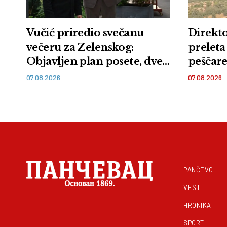
Vučić priredio svečanu
Direkto
večeru za Zelenskog:
preleta
Objavljen plan posete, dve
peščare:
zemlje sutra potpisuju
zemlje 
07.08.2026
07.08.2026
memorandum
PANČEVO
VESTI
HRONIKA
SPORT