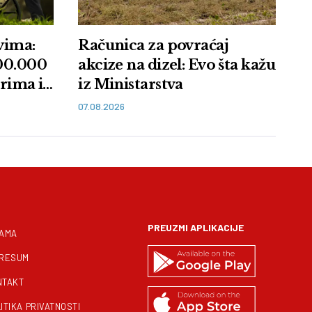
vima:
Računica za povraćaj
100.000
akcize na dizel: Evo šta kažu
arima i
iz Ministarstva
07.08.2026
PREUZMI APLIKACIJE
NAMA
PRESUM
NTAKT
ITIKA PRIVATNOSTI