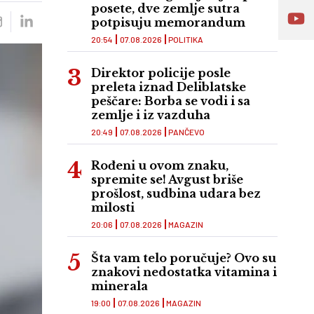
posete, dve zemlje sutra
potpisuju memorandum
20:54
07.08.2026
POLITIKA
Direktor policije posle
preleta iznad Deliblatske
peščare: Borba se vodi i sa
zemlje i iz vazduha
20:49
07.08.2026
PANČEVO
Rođeni u ovom znaku,
spremite se! Avgust briše
prošlost, sudbina udara bez
milosti
20:06
07.08.2026
MAGAZIN
Šta vam telo poručuje? Ovo su
znakovi nedostatka vitamina i
minerala
19:00
07.08.2026
MAGAZIN