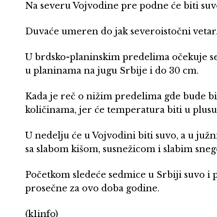
Na severu Vojvodine pre podne će biti suvo
Duvaće umeren do jak severoistočni vetar
U brdsko-planinskim predelima očekuje se
u planinama na jugu Srbije i do 30 cm.
Kada je reč o nižim predelima gde bude bi
količinama, jer će temperatura biti u plusu, 
U nedelju će u Vojvodini biti suvo, a u ju
sa slabom kišom, susnežicom i slabim sne
Početkom sledeće sedmice u Srbiji suvo i 
prosečne za ovo doba godine.
(k1info)