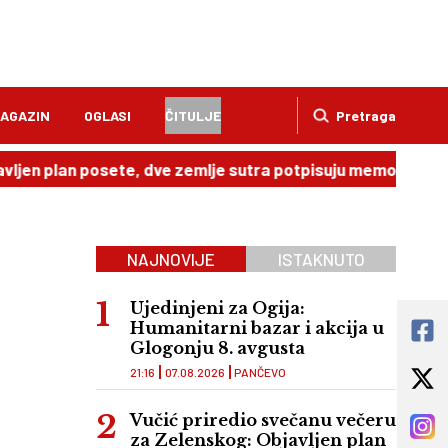
AGAZIN
OGLASI
ČITULJE
Pretraga
an posete, dve zemlje sutra potpisuju memorandum
20:4
NAJNOVIJE
ISTAKNUTO
Ujedinjeni za Ogija:
Humanitarni bazar i akcija u
Glogonju 8. avgusta
21:16
07.08.2026
PANČEVO
Vučić priredio svečanu večeru
za Zelenskog: Objavljen plan