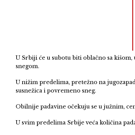
U Srbiji će u subotu biti oblačno sa kišom
snegom.
U nižim predelima, pretežno na jugozapadu
susnežica i povremeno sneg.
Obilnije padavine očekuju se u južnim, ce
U svim predelima Srbije veća količina pad