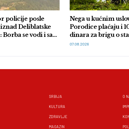
r policije posle
Nega u kućnim uslo
 iznad Deliblatske
Porodice plaćaju i 
 Borba se vodi i sa
dinara za brigu o st
i iz vazduha
bolesnima
07.08.2026
SRBIJA
O 
KULTURA
IM
ZDRAVLJE
KO
MAGAZIN
POL