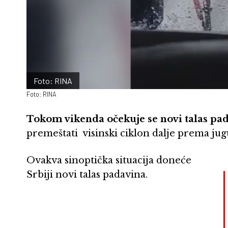
Foto: RINA
Foto: RINA
Tokom vikenda očekuje se novi talas pad
premeštati visinski ciklon dalje prema jug
Ovakva sinoptička situacija doneće
Srbiji novi talas padavina.