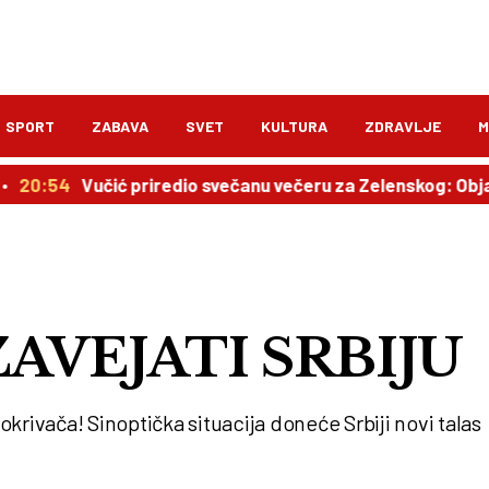
SPORT
ZABAVA
SVET
KULTURA
ZDRAVLJE
M
Vučić priredio svečanu večeru za Zelenskog: Objavljen pl
AVEJATI SRBIJU
krivača! Sinoptička situacija doneće Srbiji novi talas