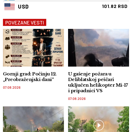
USD
101.82 RSD
POVEZANE VESTI
Gornji grad: Počinju 12.
U gašenje požara u
„Preobraženjski dani“
Deliblatskoj peščari
uključen helikopter Mi-17
07.08.2026
i pripadnici VS
07.08.2026