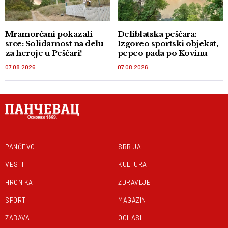
Mramorčani pokazali
Deliblatska peščara:
srce: Solidarnost na delu
Izgoreo sportski objekat,
za heroje u Peščari!
pepeo pada po Kovinu
07.08.2026
07.08.2026
PANČEVO
SRBIJA
VESTI
KULTURA
HRONIKA
ZDRAVLJE
SPORT
MAGAZIN
ZABAVA
OGLASI