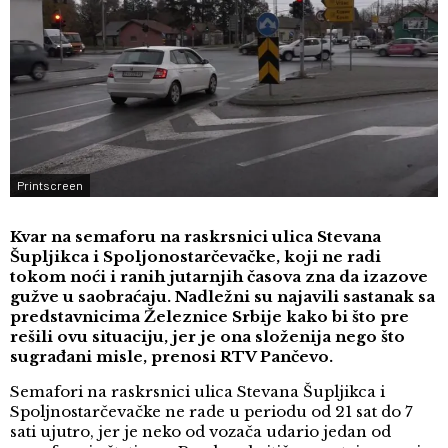
Printscreen
Kvar na semaforu na raskrsnici ulica Stevana
Šupljikca i Spoljonostarčevačke, koji ne radi
tokom noći i ranih jutarnjih časova zna da izazove
gužve u saobraćaju. Nadležni su najavili sastanak sa
predstavnicima Železnice Srbije kako bi što pre
rešili ovu situaciju, jer je ona složenija nego što
sugrađani misle, prenosi RTV Pančevo.
Semafori na raskrsnici ulica Stevana Šupljikca i
Spoljnostarčevačke ne rade u periodu od 21 sat do 7
sati ujutro, jer je neko od vozača udario jedan od