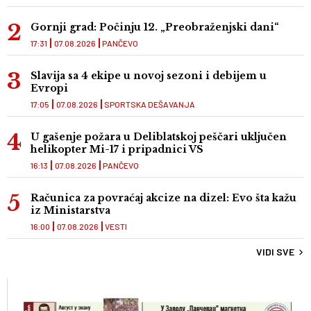
Gornji grad: Počinju 12. „Preobraženjski dani“
17:31
07.08.2026
PANČEVO
Slavija sa 4 ekipe u novoj sezoni i debijem u
Evropi
17:05
07.08.2026
SPORTSKA DEŠAVANJA
U gašenje požara u Deliblatskoj peščari uključen
helikopter Mi-17 i pripadnici VS
16:13
07.08.2026
PANČEVO
Računica za povraćaj akcize na dizel: Evo šta kažu
iz Ministarstva
16:00
07.08.2026
VESTI
VIDI SVE