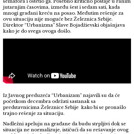
semafora i oštetio ga. Posebno kritično postaje u ranim
jutarnjim časovima, između šest i sedam sati, kada
mnogi građani kreću na posao. Međutim rešenje za
ovu situaciju nije moguće bez Železnica Srbije.
Direktor “Urbanizma” Slave Bojadžievski objašnjava
kako je do svega ovoga došlo.
Iz Javnog preduzeća “Urbanizam” najavili su da će
početkom decembra održati sastanak sa
predstavnicima Železnice Srbije kako bi se pronašlo
trajno rešenje za situaciju.
Nadležni apeluju na građane da budu strpljivi dok se
situacija ne normalizuje, ističući da su rešavanje ovog