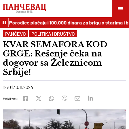
 Porodice plaćaju i 100.000 dinara za brigu o starima i bo
PANČEVO
POLITIKA I DRUŠTVO
KVAR SEMAFORA KOD
GRGE: Rešenje čeka na
dogovor sa Železnicom
Srbije!
19:01
30.11.2024
Podeli vest: