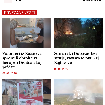
POVEZANE VESTI
Volonteri iz Kačareva
Šumarak i Dubovac bez
spremili obroke za
struje, zatvara se put Gaj –
heroje u Deliblatskoj
Kajtasovo
peščari
08.08.2026
08.08.2026