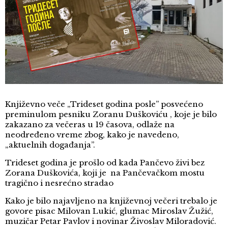
Književno veče „Trideset godina posle” posvećeno
preminulom pesniku Zoranu Duškoviću , koje je bilo
zakazano za večeras u 19 časova, odlaže na
neodređeno vreme zbog, kako je navedeno,
„aktuelnih događanja”.
Trideset godina je prošlo od kada Pančevo živi bez
Zorana Duškovića, koji je na Pančevačkom mostu
tragično i nesrećno stradao
Kako je bilo najavljeno na književnoj večeri trebalo je
govore pisac Milovan Lukić, glumac Miroslav Žužić,
muzičar Petar Pavlov i novinar Živoslav Miloradović.