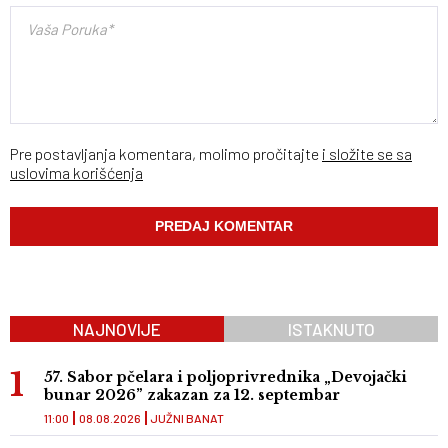
Pre postavljanja komentara, molimo pročitajte
i složite se sa
uslovima korišćenja
NAJNOVIJE
ISTAKNUTO
57. Sabor pčelara i poljoprivrednika „Devojački
bunar 2026” zakazan za 12. septembar
11:00
08.08.2026
JUŽNI BANAT