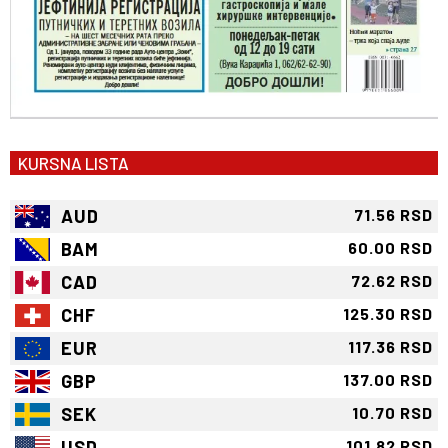
KURSNA LISTA
AUD
71.56 RSD
BAM
60.00 RSD
CAD
72.62 RSD
CHF
125.30 RSD
EUR
117.36 RSD
GBP
137.00 RSD
SEK
10.70 RSD
USD
101.82 RSD