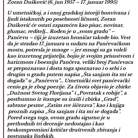
Zoran Dušković (6. jun 1957 – 17. januar 1995)
U umetničkoj, a i onoj gradskoj istoriji bonvivana i
ljudi istaknutih po posebnosti ličnosti, Zoran
Dušković će ostati zapamćen kao pisac, novinar,
glumac, reditelj… Rođen je u „svom gradu” –
Pančevu – čiji je izuzetan hroničar takođe bio. Vest
da je stradao 17. januara u sudaru na Pančevačkom
mostu, potresla je mnoge – jer mnogi su ga voleli
kao izuzetnog prijatelja, bojio je svojim prisustvom i
harizmom i boemiju Pančeva, veliki broj Pančevaca
se prepoznavao i dosta toga spoznavao i o sebi i o
drugim u gradu putem napisa „Šta sanjam šta mi se
događa” u „Pančevcu”… Umetnički svet pančevački
cenio ga je zbog poezije. Za života objavio je zbirke
„Dužnost Svetog Florijana” i „Povratak s robije”, a
posthumno iz štampe su izašli i zbirka „Grad”,
sabrane pesme „Zatim sve iščezava”, kao i knjiga
proznih zapisa „Šta sanjam i šta mi se događa”.
Pored svega toga, ovom gradu sigurno je u
prethodnih tri decenije nedostajao i kao
beskompromisni kritičar društvenih zbivanja i
postupaka ljudskih.