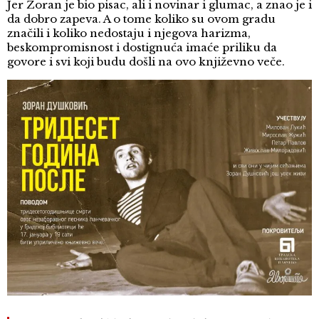
Jer Zoran je bio pisac, ali i novinar i glumac, a znao je i
da dobro zapeva. A o tome koliko su ovom gradu
značili i koliko nedostaju i njegova harizma,
beskompromisnost i dostignuća imaće priliku da
govore i svi koji budu došli na ovo književno veče.