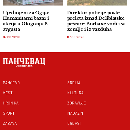
Ujedinjeni za Ogija:
Direktor policije posle
Humanitarni bazar i
preleta iznad Deliblatske
akcija u Glogonju 8.
peščare: Borba se vodi i sa
avgusta
zemlje i iz vazduha
07.08.2026
07.08.2026
PANČEVO
SRBIJA
VESTI
KULTURA
HRONIKA
ZDRAVLJE
SPORT
MAGAZIN
ZABAVA
OGLASI