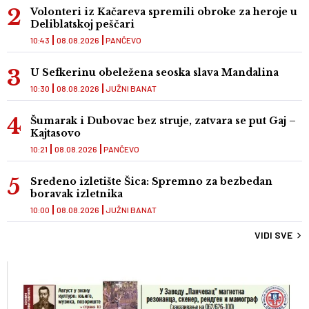
Volonteri iz Kačareva spremili obroke za heroje u
Deliblatskoj peščari
10:43
08.08.2026
PANČEVO
U Sefkerinu obeležena seoska slava Mandalina
10:30
08.08.2026
JUŽNI BANAT
Šumarak i Dubovac bez struje, zatvara se put Gaj –
Kajtasovo
10:21
08.08.2026
PANČEVO
Sređeno izletište Šica: Spremno za bezbedan
boravak izletnika
10:00
08.08.2026
JUŽNI BANAT
VIDI SVE