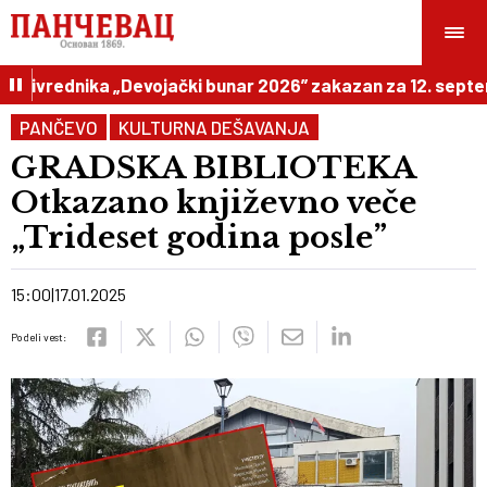
oprivrednika „Devojački bunar 2026” zakazan za 12. septem
PANČEVO
KULTURNA DEŠAVANJA
GRADSKA BIBLIOTEKA
Otkazano književno veče
„Trideset godina posle”
15:00
17.01.2025
Podeli vest: