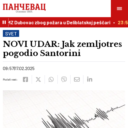
u MZ Dubovac zbog požara u Deliblatskoj peščari
23:54
SVET
NOVI UDAR: Jak zemljotres
pogodio Santorini
09:57
17.02.2025
Podeli vest: