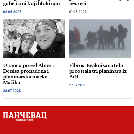
gube i oni koji blokiraju
nesreći
02.08.2026
01.08.2026
U rancu pored Alme i
Elbrus: Evakuisana tela
Denisa pronađena i
preostala tri planinara iz
planinarska mačka
BiH
Mačika
27.07.2026
28.07.2026