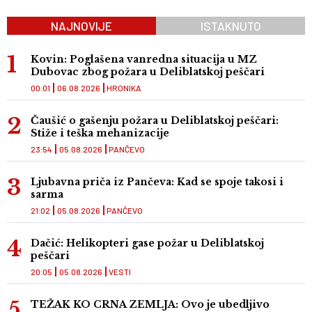
NAJNOVIJE
ISTAKNUTO
Kovin: Poglašena vanredna situacija u MZ
Dubovac zbog požara u Deliblatskoj peščari
00:01
06.08.2026
HRONIKA
Čaušić o gašenju požara u Deliblatskoj peščari:
Stiže i teška mehanizacije
23:54
05.08.2026
PANČEVO
Ljubavna priča iz Pančeva: Kad se spoje takosi i
sarma
21:02
05.08.2026
PANČEVO
Dačić: Helikopteri gase požar u Deliblatskoj
peščari
20:05
05.08.2026
VESTI
TEŽAK KO CRNA ZEMLJA: Ovo je ubedljivo