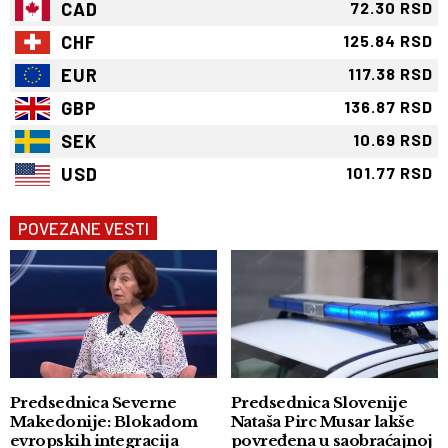
CAD
72.30 RSD
CHF
125.84 RSD
EUR
117.38 RSD
GBP
136.87 RSD
SEK
10.69 RSD
USD
101.77 RSD
POVEZANE VESTI
Predsednica Severne
Predsednica Slovenije
Makedonije: Blokadom
Nataša Pirc Musar lakše
evropskih integracija
povređena u saobraćajnoj