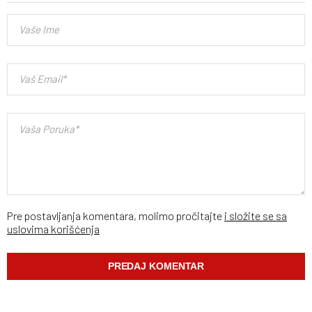
Pre postavljanja komentara, molimo pročitajte
i složite se sa
uslovima korišćenja