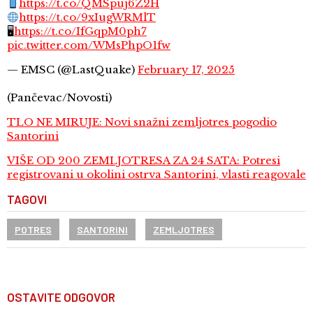
https://t.co/QMSpuj6Z2H
https://t.co/9xIugWRMlT
🖥
https://t.co/IfGqpM0ph7
pic.twitter.com/WMsPhpO1fw
— EMSC (@LastQuake)
February 17, 2025
(Pančevac/Novosti)
TLO NE MIRUJE: Novi snažni zemljotres pogodio
Santorini
VIŠE OD 200 ZEMLJOTRESA ZA 24 SATA: Potresi
registrovani u okolini ostrva Santorini, vlasti reagovale
TAGOVI
POTRES
SANTORINI
ZEMLJOTRES
OSTAVITE ODGOVOR