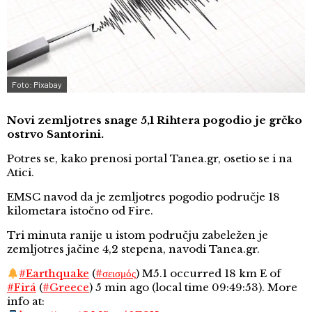
Foto: Pixabay
Novi zemljotres snage 5,1 Rihtera pogodio je grčko
ostrvo Santorini.
Potres se, kako prenosi portal Tanea.gr, osetio se i na
Atici.
EMSC navod da je zemljotres pogodio područje 18
kilometara istočno od Fire.
Tri minuta ranije u istom području zabeležen je
zemljotres jačine 4,2 stepena, navodi Tanea.gr.
#Earthquake
(
#σεισμός
) M5.1 occurred 18 km E of
#Firá
(
#Greece
) 5 min ago (local time 09:49:53). More
info at: