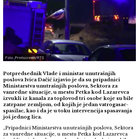
Foto: Printscreen/RTS
Potpredsednik Vlade i ministar unutrašnjih
poslova Ivica Dačić izjavio je da su pripadnici
Ministarstva unutrašnjih poslova, Sektora za
vanredne situacije, u mestu Petka kod Lazarevca
izvukli iz kanala za toplovod tri osobe koje su bile
zatrpane zemljom, od kojih je jedan vatrogasac-
spasilac, kao i da je u toku intervencija spasavanja
još jednog lica.
„Pripadnici Ministarstva unutrašnjih poslova, Sektora
za vanredne situacije, u mestu Petka kod Lazarevca