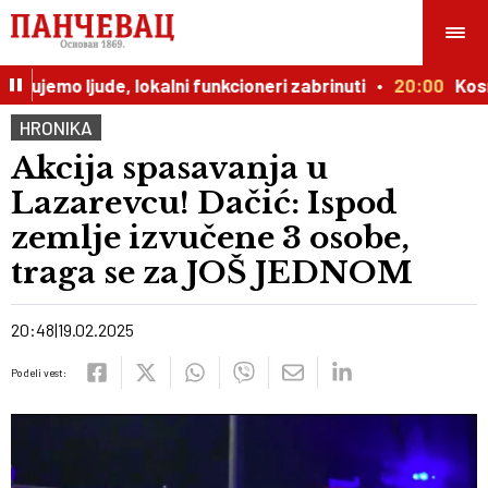
ujemo ljude, lokalni funkcioneri zabrinuti
20:00
Kosmičk
HRONIKA
Akcija spasavanja u
Lazarevcu! Dačić: Ispod
zemlje izvučene 3 osobe,
traga se za JOŠ JEDNOM
20:48
19.02.2025
Podeli vest: