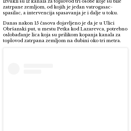
izvukli su iz kanala za toplovod tri osobe koje su bile
zatrpane zemljom, od kojih je jedan vatrogasac-
spasilac, a intervencija spasavanja je i dalje u toku.
Danas nakon 15 časova dojavljeno je da je u Ulici
Obršanski put, u mestu Petka kod Lazarevca, potrebno
oslobađanje lica koja su prilikom kopanja kanala za
toplovod zatrpana zemljom na dubini oko tri metra.