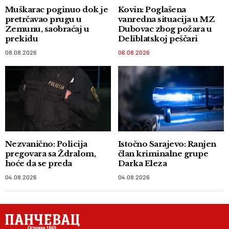
Muškarac poginuo dok je
Kovin: Poglašena
pretrčavao prugu u
vanredna situacija u MZ
Zemunu, saobraćaj u
Dubovac zbog požara u
prekidu
Deliblatskoj peščari
08.08.2026
06.08.2026
Nezvanično: Policija
Istočno Sarajevo: Ranjen
pregovara sa Ždralom,
član kriminalne grupe
hoće da se preda
Darka Eleza
04.08.2026
04.08.2026