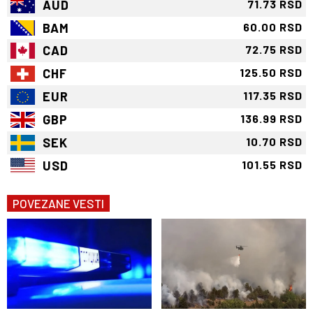
AUD
71.73 RSD
BAM
60.00 RSD
CAD
72.75 RSD
CHF
125.50 RSD
EUR
117.35 RSD
GBP
136.99 RSD
SEK
10.70 RSD
USD
101.55 RSD
POVEZANE VESTI