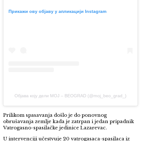
Прикажи ову објаву у апликацији Instagram
Објава коју дели MOJ – BEOGRAD (@moj_beo_grad_)
Prilikom spasavanja došlo je do ponovnog
obrušavanja zemlje kada je zatrpan i jedan pripadnik
Vatrogasno-spasilačke jedinice Lazarevac.
U intervenciji učestvuje 20 vatrogasaca-spasilaca iz