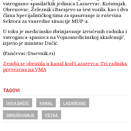
vatrogasno-spasilačkih jedinica Lazarevac, Košutnjak,
Obrenovac, Železnik i Barajevo sa šest vozila, kao i dva
člana Specijalističkog tima za spasavanje iz ruševina
Sektora za vanredne situacije MUP-a.
U toku je medicinsko zbrinjavanje izvučenih radnika i
vatrogasca-spasioca na Vojnomedicinskoj akademiji“,
izjavio je ministar Dačić.
(Pančevac/Dnevnik.rs)
Zemlja se obrušila u kanal kod Lazarevca: Tri radnika
prevezena na VMA
TAGOVI
IVICA DAČIĆ
KANAL
LAZAREVAC
OBRUŠAVANJE
PETKA