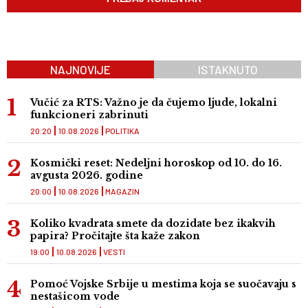
NAJNOVIJE
ISTAKNUTO
Vučić za RTS: Važno je da čujemo ljude, lokalni
funkcioneri zabrinuti
20:20
10.08.2026
POLITIKA
Kosmički reset: Nedeljni horoskop od 10. do 16.
avgusta 2026. godine
20:00
10.08.2026
MAGAZIN
Koliko kvadrata smete da dozidate bez ikakvih
papira? Pročitajte šta kaže zakon
19:00
10.08.2026
VESTI
Pomoć Vojske Srbije u mestima koja se suočavaju s
nestašicom vode