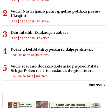
12:45
08.08.2026
POLITIKA
Vučić: Nastavljamo principijelnu politiku prema
Ukrajini
12:38
08.08.2026
POLITIKA
Dan mladih: Edukacija i zabava
12:00
08.08.2026
PANČEVO
Požar u Deliblatskoj peščari i dalje je aktivan
11:54
08.08.2026
PANČEVO
Vučić svečano dočekao Zelenskog ispred Palate
Srbija: Počeo tet-a-tet sastanak dvojice lidera
11:14
08.08.2026
POLITIKA
VIDI SVE