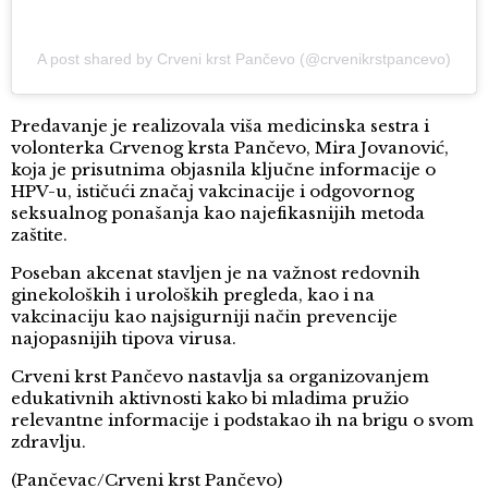
A post shared by Crveni krst Pančevo (@crvenikrstpancevo)
Predavanje je realizovala viša medicinska sestra i
volonterka Crvenog krsta Pančevo, Mira Jovanović,
koja je prisutnima objasnila ključne informacije o
HPV-u, ističući značaj vakcinacije i odgovornog
seksualnog ponašanja kao najefikasnijih metoda
zaštite.
Poseban akcenat stavljen je na važnost redovnih
ginekoloških i uroloških pregleda, kao i na
vakcinaciju kao najsigurniji način prevencije
najopasnijih tipova virusa.
Crveni krst Pančevo nastavlja sa organizovanjem
edukativnih aktivnosti kako bi mladima pružio
relevantne informacije i podstakao ih na brigu o svom
zdravlju.
(Pančevac/Crveni krst Pančevo)