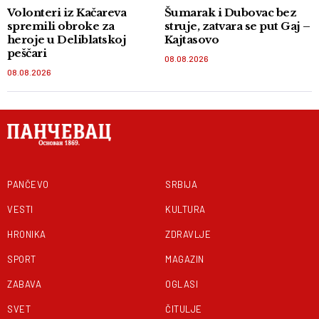
Volonteri iz Kačareva
Šumarak i Dubovac bez
spremili obroke za
struje, zatvara se put Gaj –
heroje u Deliblatskoj
Kajtasovo
peščari
08.08.2026
08.08.2026
PANČEVO
SRBIJA
VESTI
KULTURA
HRONIKA
ZDRAVLJE
SPORT
MAGAZIN
ZABAVA
OGLASI
SVET
ČITULJE