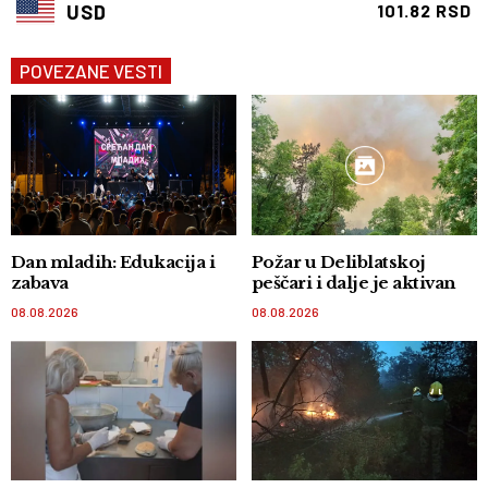
USD
101.82 RSD
POVEZANE VESTI
Dan mladih: Edukacija i
Požar u Deliblatskoj
zabava
peščari i dalje je aktivan
08.08.2026
08.08.2026