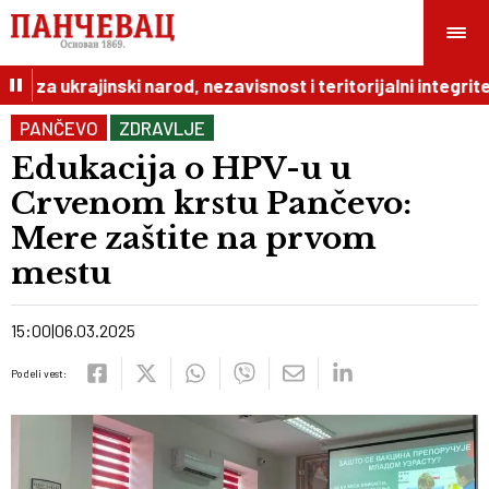
i za ukrajinski narod, nezavisnost i teritorijalni integritet
PANČEVO
ZDRAVLJE
Edukacija o HPV-u u
Crvenom krstu Pančevo:
Mere zaštite na prvom
mestu
15:00
06.03.2025
Podeli vest: