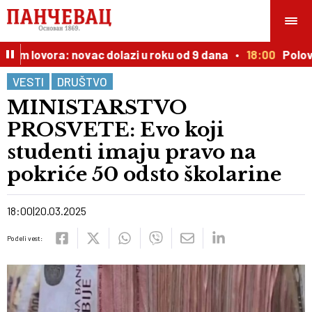
stom lovora: novac dolazi u roku od 9 dana
18:00
Polovnj
VESTI
DRUŠTVO
MINISTARSTVO
PROSVETE: Evo koji
studenti imaju pravo na
pokriće 50 odsto školarine
18:00
20.03.2025
Podeli vest: