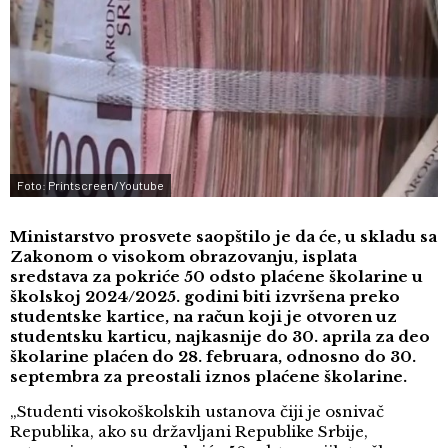
Foto: Printscreen/Youtube
Ministarstvo prosvete saopštilo je da će, u skladu sa
Zakonom o visokom obrazovanju, isplata
sredstava za pokriće 50 odsto plaćene školarine u
školskoj 2024/2025. godini biti izvršena preko
studentske kartice, na račun koji je otvoren uz
studentsku karticu, najkasnije do 30. aprila za deo
školarine plaćen do 28. februara, odnosno do 30.
septembra za preostali iznos plaćene školarine.
„Studenti visokoškolskih ustanova čiji je osnivač
Republika, ako su državljani Republike Srbije,