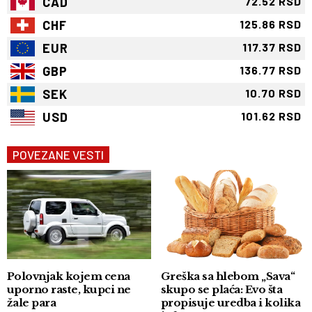
CAD
72.52 RSD
CHF
125.86 RSD
EUR
117.37 RSD
GBP
136.77 RSD
SEK
10.70 RSD
USD
101.62 RSD
POVEZANE VESTI
Polovnjak kojem cena
Greška sa hlebom „Sava“
uporno raste, kupci ne
skupo se plaća: Evo šta
žale para
propisuje uredba i kolika