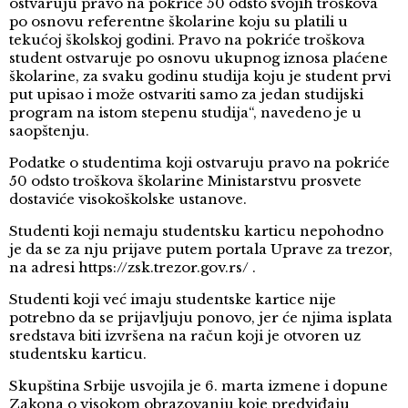
ostvaruju pravo na pokriće 50 odsto svojih troškova
po osnovu referentne školarine koju su platili u
tekućoj školskoj godini. Pravo na pokriće troškova
student ostvaruje po osnovu ukupnog iznosa plaćene
školarine, za svaku godinu studija koju je student prvi
put upisao i može ostvariti samo za jedan studijski
program na istom stepenu studija“, navedeno je u
saopštenju.
Podatke o studentima koji ostvaruju pravo na pokriće
50 odsto troškova školarine Ministarstvu prosvete
dostaviće visokoškolske ustanove.
Studenti koji nemaju studentsku karticu nepohodno
je da se za nju prijave putem portala Uprave za trezor,
na adresi https://zsk.trezor.gov.rs/ .
Studenti koji već imaju studentske kartice nije
potrebno da se prijavljuju ponovo, jer će njima isplata
sredstava biti izvršena na račun koji je otvoren uz
studentsku karticu.
Skupština Srbije usvojila je 6. marta izmene i dopune
Zakona o visokom obrazovanju koje predviđaju