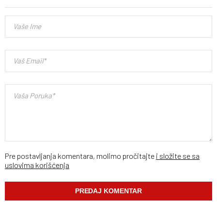
Pre postavljanja komentara, molimo pročitajte
i složite se sa
uslovima korišćenja