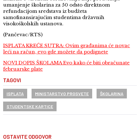
umanjenje školarina za 50 odsto direktnom
refundacijom sredstava iz budžeta
samofinansirajućim studentima državnih
visokoškolskih ustanova.
(Pančevac/RTS)
ISPLATA KREĆE SUTRA: Ovim građanima će novac
leći na račun, evo gde možete da podignete
NOVI DOPIS ŠKOLAMA Evo kako će biti obračunate
februarske plate
TAGOVI
ISPLATA
MINISTARSTVO PROSVETE
ŠKOLARINA
STUDENTSKE KARTICE
OSTAVITE ODGOVOR