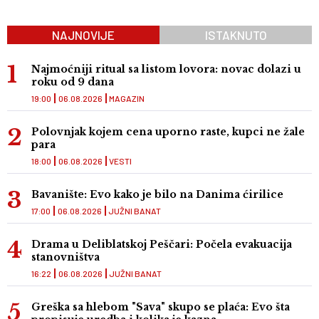
NAJNOVIJE
ISTAKNUTO
Najmoćniji ritual sa listom lovora: novac dolazi u
roku od 9 dana
19:00
06.08.2026
MAGAZIN
Polovnjak kojem cena uporno raste, kupci ne žale
para
18:00
06.08.2026
VESTI
Bavanište: Evo kako je bilo na Danima ćirilice
17:00
06.08.2026
JUŽNI BANAT
Drama u Deliblatskoj Peščari: Počela evakuacija
stanovništva
16:22
06.08.2026
JUŽNI BANAT
Greška sa hlebom "Sava" skupo se plaća: Evo šta