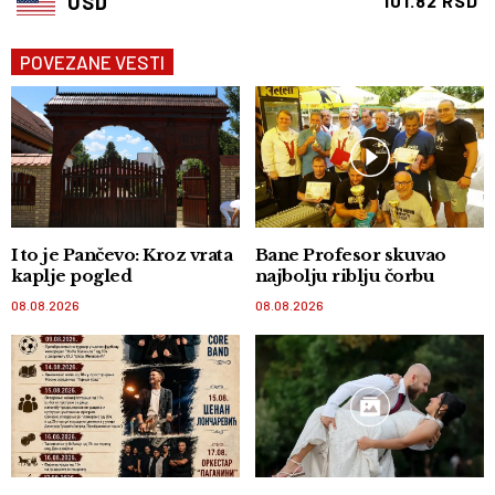
USD
101.82 RSD
POVEZANE VESTI
I to je Pančevo: Kroz vrata
Bane Profesor skuvao
kaplje pogled
najbolju riblju čorbu
08.08.2026
08.08.2026