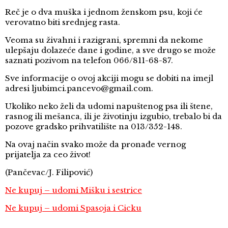
Reč je o dva muška i jednom ženskom psu, koji će
verovatno biti srednjeg rasta.
Veoma su živahni i razigrani, spremni da nekome
ulepšaju dolazeće dane i godine, a sve drugo se može
saznati pozivom na telefon 066/811-68-87.
Sve informacije o ovoj akciji mogu se dobiti na imejl
adresi ljubimci.pancevo@gmail.com.
Ukoliko neko želi da udomi napuštenog psa ili štene,
rasnog ili mešanca, ili je životinju izgubio, trebalo bi da
pozove gradsko prihvatilište na 013/352-148.
Na ovaj način svako može da pronađe vernog
prijatelja za ceo život!
(Pančevac/J. Filipović)
Ne kupuj – udomi Mišku i sestrice
Ne kupuj – udomi Spasoja i Cicku