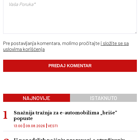
Pre postavljanja komentara, molimo pročitajte
i složite se sa
uslovima korišćenja
NAJNOVIJE
ISTAKNUTO
Snažnija tražnja za e-automobilima „briše“
popuste
13:00
09.08.2026
VESTI