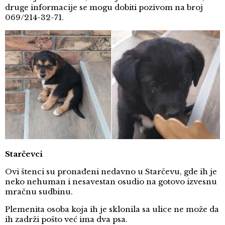
druge informacije se mogu dobiti pozivom na broj
069/214-32-71.
Starčevci
Ovi štenci su pronađeni nedavno u Starčevu, gde ih je
neko nehuman i nesavestan osudio na gotovo izvesnu
mračnu sudbinu.
Plemenita osoba koja ih je sklonila sa ulice ne može da
ih zadrži pošto već ima dva psa.