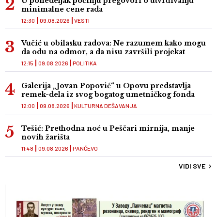
U ponedeljak počinju pregovori o utvrđivanju
minimalne cene rada
12:30
09.08.2026
VESTI
Vučić u obilasku radova: Ne razumem kako mogu
da odu na odmor, a da nisu završili projekat
12:15
09.08.2026
POLITIKA
Galerija „Jovan Popović“ u Opovu predstavlja
remek-dela iz svog bogatog umetničkog fonda
12:00
09.08.2026
KULTURNA DEŠAVANJA
Tešić: Prethodna noć u Peščari mirnija, manje
novih žarišta
11:48
09.08.2026
PANČEVO
VIDI SVE