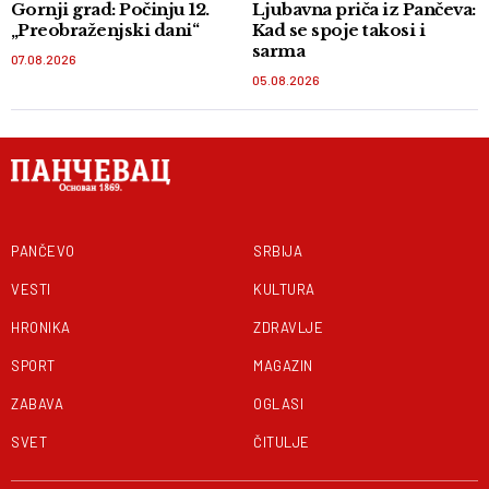
Gornji grad: Počinju 12.
Ljubavna priča iz Pančeva:
„Preobraženjski dani“
Kad se spoje takosi i
sarma
07.08.2026
05.08.2026
PANČEVO
SRBIJA
VESTI
KULTURA
HRONIKA
ZDRAVLJE
SPORT
MAGAZIN
ZABAVA
OGLASI
SVET
ČITULJE