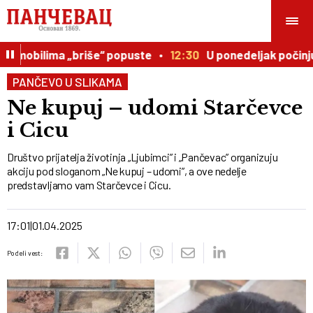
omobilima „briše“ popuste
12:30
U ponedeljak počinju p
PANČEVO U SLIKAMA
Ne kupuj – udomi Starčevce
i Cicu
Društvo prijatelja životinja „Ljubimci” i „Pančevac” organizuju
akciju pod sloganom „Ne kupuj – udomi”, a ove nedelje
predstavljamo vam Starčevce i Cicu.
17:01
01.04.2025
Podeli vest: