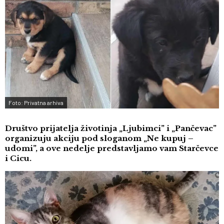
Foto: Privatna arhiva
Društvo prijatelja životinja „Ljubimci” i „Pančevac”
organizuju akciju pod sloganom „Ne kupuj –
udomi”, a ove nedelje predstavljamo vam Starčevce
i Cicu.