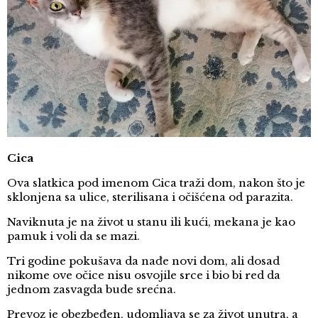
Cica
Ova slatkica pod imenom Cica traži dom, nakon što je
sklonjena sa ulice, sterilisana i očišćena od parazita.
Naviknuta je na život u stanu ili kući, mekana je kao
pamuk i voli da se mazi.
Tri godine pokušava da nađe novi dom, ali dosad
nikome ove očice nisu osvojile srce i bio bi red da
jednom zasvagda bude srećna.
Prevoz je obezbeđen, udomljava se za život unutra, a