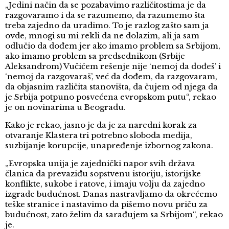
„Jedini način da se pozabavimo različitostima je da
razgovaramo i da se razumemo, da razumemo šta
treba zajedno da uradimo. To je razlog zašto sam ja
ovde, mnogi su mi rekli da ne dolazim, ali ja sam
odlučio da dođem jer ako imamo problem sa Srbijom,
ako imamo problem sa predsednikom (Srbije
Aleksandrom) Vučićem rešenje nije ‘nemoj da dođeš’ i
‘nemoj da razgovaraš’, već da dođem, da razgovaram,
da objasnim različita stanovišta, da čujem od njega da
je Srbija potpuno posvećena evropskom putu“, rekao
je on novinarima u Beogradu.
Kako je rekao, jasno je da je za naredni korak za
otvaranje Klastera tri potrebno sloboda medija,
suzbijanje korupcije, unapređenje izbornog zakona.
„Evropska unija je zajednički napor svih država
članica da prevaziđu sopstvenu istoriju, istorijske
konflikte, sukobe i ratove, i imaju volju da zajedno
izgrade budućnost. Danas nastravljamo da okrećemo
teške stranice i nastavimo da pišemo novu priču za
budućnost, zato želim da sarađujem sa Srbijom“, rekao
je.