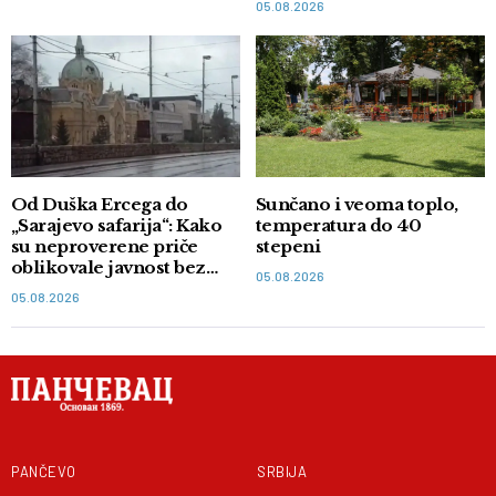
05.08.2026
Od Duška Ercega do
Sunčano i veoma toplo,
„Sarajevo safarija“: Kako
temperatura do 40
su neproverene priče
stepeni
oblikovale javnost bez
05.08.2026
dokaza
05.08.2026
PANČEVO
SRBIJA