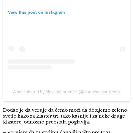
View this post on Instagram
A post shared by Aleksandar Vučić (@buducnostsrbijeav)
Dodao je da veruje da ćemo moći da dobijemo zeleno
svetlo kako za klaster tri, tako kasnije i za neke druge
klastere, odnosno preostala poglavlja.
– Verujem da za godinu dana ili nešto pre toga