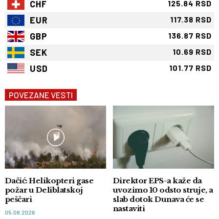
CHF
125.84 RSD
EUR
117.38 RSD
GBP
136.87 RSD
SEK
10.69 RSD
USD
101.77 RSD
POVEZANE VESTI
Dačić: Helikopteri gase
Direktor EPS-a kaže da
požar u Deliblatskoj
uvozimo 10 odsto struje, a
peščari
slab dotok Dunava će se
nastaviti
05.08.2026