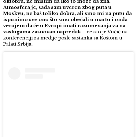
oktobru, ne mislim da iko to može da zna.
Atmosfera je, sada sam uveren zbog puta u
Moskvu, ne baš toliko dobra, ali smo mi na putu da
ispunimo sve ono što smo obećali u martu i onda
verujem da će u Evropi imati razumevanja za na
zaslugama zasnovan napredak
– rekao je Vučić na
konferenciji za medije posle sastanka sa Koštom u
Palati Srbija.