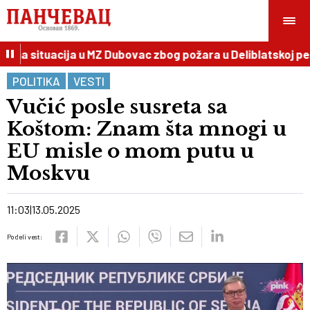
a situacija u MZ Dubovac zbog požara u Deliblatskoj pešč
POLITIKA
VESTI
Vučić posle susreta sa
Koštom: Znam šta mnogi u
EU misle o mom putu u
Moskvu
11:03
13.05.2025
Podeli vest: