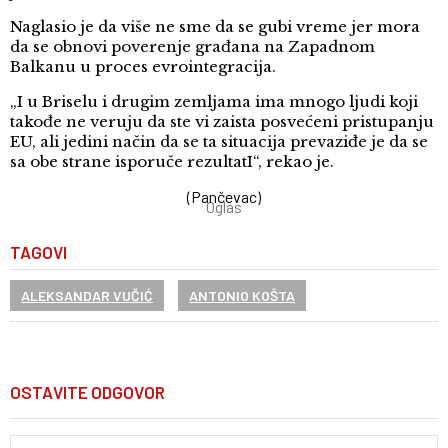
Naglasio je da više ne sme da se gubi vreme jer mora
da se obnovi poverenje građana na Zapadnom
Balkanu u proces evrointegracija.
„I u Briselu i drugim zemljama ima mnogo ljudi koji
takođe ne veruju da ste vi zaista posvećeni pristupanju
EU, ali jedini način da se ta situacija prevaziđe je da se
sa obe strane isporuče rezultatI“, rekao je.
(Pančevac)
AK Panonija: Veliki uspeh naših atletičarki u Temišvaru i Vrbasu
TAGOVI
ALEKSANDAR VUČIĆ
ANTONIO KOŠTA
OSTAVITE ODGOVOR