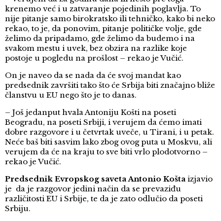
krenemo već i u zatvaranje pojedinih poglavlja. To
nije pitanje samo birokratsko ili tehničko, kako bi neko
rekao, to je, da ponovim, pitanje političke volje, gde
želimo da pripadamo, gde želimo da budemo i na
svakom mestu i uvek, bez obzira na razlike koje
postoje u pogledu na prošlost – rekao je Vučić.
On je naveo da se nada da će svoj mandat kao
predsednik završiti tako što će Srbija biti značajno bliže
članstvu u EU nego što je to danas.
– Još jedanput hvala Antoniju Košti na poseti
Beogradu, na poseti Srbiji, i verujem da ćemo imati
dobre razgovore i u četvrtak uveče, u Tirani, i u petak.
Neće baš biti sasvim lako zbog ovog puta u Moskvu, ali
verujem da će na kraju to sve biti vrlo plodotvorno –
rekao je Vučić.
Predsednik Evropskog saveta Antonio Košta
izjavio
je da je razgovor jedini način da se prevaziđu
različitosti EU i Srbije, te da je zato odlučio da poseti
Srbiju.