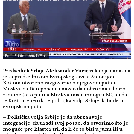
Foto: Printscreen/TVPink
Predsednik Srbije
Aleksandar Vučić
rekao je danas da
je sa predsednikom Evropskog saveta Antonijom
Koštom otvoreno razgovarao o njegovom putu u
Moskvu za Dan pobede i naveo da dobro zna i dobro
razume šta o putu u Moskvu misle mnogi u EU, ali da
je Košti preneo da je politička volja Srbije da bude na
evropskom putu.
–
Politička volja Srbije je da ubrza svoje
integracije, da uradi svoj posao, da otvorimo što je
moguće pre klaster tri, da li će to biti u junu ili u