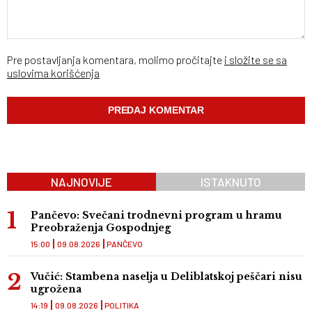
Pre postavljanja komentara, molimo pročitajte
i složite se sa
uslovima korišćenja
NAJNOVIJE
ISTAKNUTO
Pančevo: Svečani trodnevni program u hramu
Preobraženja Gospodnjeg
15:00
09.08.2026
PANČEVO
Vučić: Stambena naselja u Deliblatskoj peščari nisu
ugrožena
14:19
09.08.2026
POLITIKA