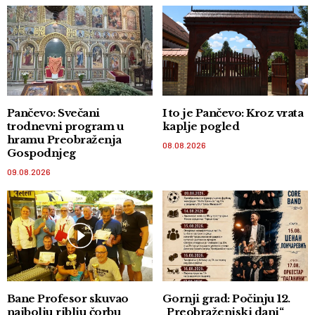
Pančevo: Svečani
I to je Pančevo: Kroz vrata
trodnevni program u
kaplje pogled
hramu Preobraženja
08.08.2026
Gospodnjeg
09.08.2026
Bane Profesor skuvao
Gornji grad: Počinju 12.
najbolju riblju čorbu
„Preobraženjski dani“