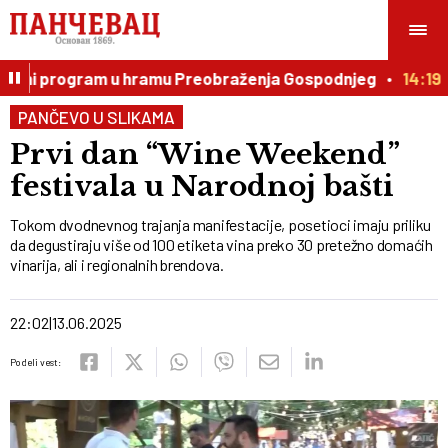
vni program u hramu Preobraženja Gospodnjeg
14:19
Vu
PANČEVO U SLIKAMA
Prvi dan “Wine Weekend”
festivala u Narodnoj bašti
Tokom dvodnevnog trajanja manifestacije, posetioci imaju priliku
da degustiraju više od 100 etiketa vina preko 30 pretežno domaćih
vinarija, ali i regionalnih brendova.
22:02
13.06.2025
Podeli vest: