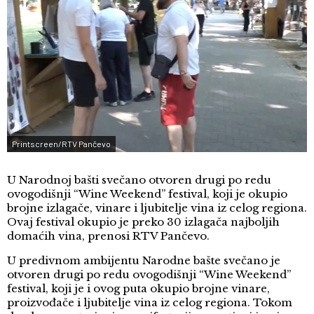
Printscreen/RTV Pančevo
U Narodnoj bašti svečano otvoren drugi po redu
ovogodišnji “Wine Weekend” festival, koji je okupio
brojne izlagače, vinare i ljubitelje vina iz celog regiona.
Ovaj festival okupio je preko 30 izlagača najboljih
domaćih vina, prenosi RTV Pančevo.
U predivnom ambijentu Narodne bašte svečano je
otvoren drugi po redu ovogodišnji “Wine Weekend”
festival, koji je i ovog puta okupio brojne vinare,
proizvođače i ljubitelje vina iz celog regiona. Tokom