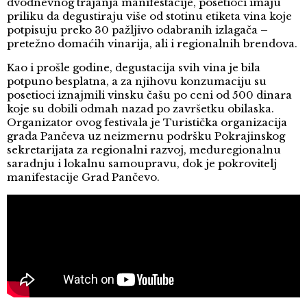
dvodnevnog trajanja manifestacije, posetioci imaju
priliku da degustiraju više od stotinu etiketa vina koje
potpisuju preko 30 pažljivo odabranih izlagača –
pretežno domaćih vinarija, ali i regionalnih brendova.
Kao i prošle godine, degustacija svih vina je bila
potpuno besplatna, a za njihovu konzumaciju su
posetioci iznajmili vinsku čašu po ceni od 500 dinara
koje su dobili odmah nazad po završetku obilaska.
Organizator ovog festivala je Turistička organizacija
grada Pančeva uz neizmernu podršku Pokrajinskog
sekretarijata za regionalni razvoj, međuregionalnu
saradnju i lokalnu samoupravu, dok je pokrovitelj
manifestacije Grad Pančevo.