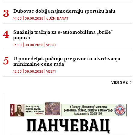
Dubovac dobija najmoderniju sportsku halu
14:00
09.08.2026
JUŽNI BANAT
Snažnija tražnja za e-automobilima „briše“
popuste
13:00
09.08.2026
VESTI
U ponedeljak počinju pregovori o utvrđivanju
minimalne cene rada
12:30
09.08.2026
VESTI
VIDI SVE