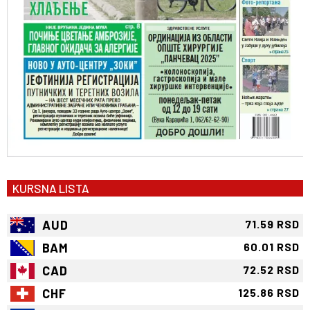
KURSNA LISTA
AUD
71.59 RSD
BAM
60.01 RSD
CAD
72.52 RSD
CHF
125.86 RSD