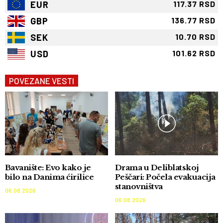
EUR
117.37 RSD
GBP
136.77 RSD
SEK
10.70 RSD
USD
101.62 RSD
POVEZANE VESTI
Bavanište: Evo kako je
Drama u Deliblatskoj
bilo na Danima ćirilice
Peščari: Počela evakuacija
stanovništva
06.08.2026
06.08.2026