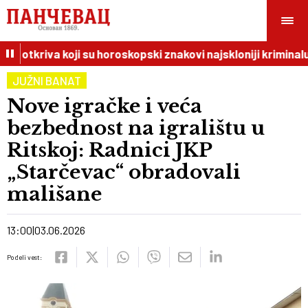
I otkriva koji su horoskopski znakovi najskloniji kriminalu
JUŽNI BANAT
Nove igračke i veća
bezbednost na igralištu u
Ritskoj: Radnici JKP
„Starčevac“ obradovali
mališane
13:00
03.06.2026
Podeli vest: