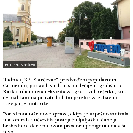
FOTO: MZ Starčevo
Radnici JKP „Starčevac“, predvođeni popularnim
Gumenim, postavili su danas na dečijem igralištu u
Ritskoj ulici novu rekvizitu za igru – zid-rešetku, koja
će mališanima pružiti dodatni prostor za zabavu i
razvijanje motorike.
Pored montaže nove sprave, ekipa je uspešno sanirala,
ubetonirala i učvrstila postojeću ljuljašku, čime je
bezbednost dece na ovom prostoru podignuta na viši
nivo.