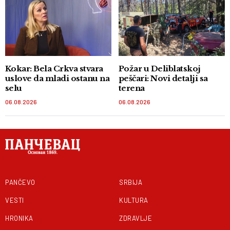
Kokar: Bela Crkva stvara
Požar u Deliblatskoj
uslove da mladi ostanu na
peščari: Novi detalji sa
selu
terena
06.08.2026
06.08.2026
PANČEVO
SRBIJA
VESTI
KULTURA
HRONIKA
ZDRAVLJE