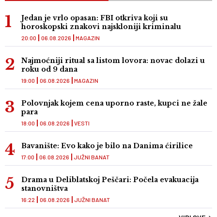
Jedan je vrlo opasan: FBI otkriva koji su
horoskopski znakovi najskloniji kriminalu
20:00
06.08.2026
MAGAZIN
Najmoćniji ritual sa listom lovora: novac dolazi u
roku od 9 dana
19:00
06.08.2026
MAGAZIN
Polovnjak kojem cena uporno raste, kupci ne žale
para
18:00
06.08.2026
VESTI
Bavanište: Evo kako je bilo na Danima ćirilice
17:00
06.08.2026
JUŽNI BANAT
Drama u Deliblatskoj Peščari: Počela evakuacija
stanovništva
16:22
06.08.2026
JUŽNI BANAT