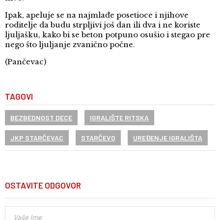
Ipak, apeluje se na najmlađe posetioce i njihove
roditelje da budu strpljivi još dan ili dva i ne koriste
ljuljašku, kako bi se beton potpuno osušio i stegao pre
nego što ljuljanje zvanično počne.
(Pančevac)
TAGOVI
BEZBEDNOST DECE
IGRALIŠTE RITSKA
JKP STARČEVAC
STARČEVO
UREĐENJE IGRALIŠTA
OSTAVITE ODGOVOR