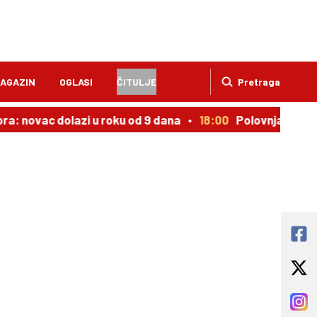
AGAZIN
OGLASI
ČITULJE
Pretraga
ora: novac dolazi u roku od 9 dana
18:00
Polovnjak kojem