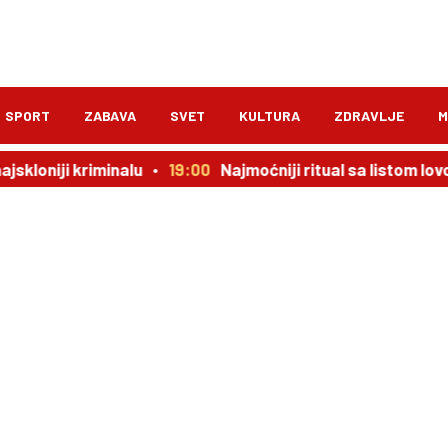
SPORT
ZABAVA
SVET
KULTURA
ZDRAVLJE
M
jskloniji kriminalu
19:00
Najmoćniji ritual sa listom lov