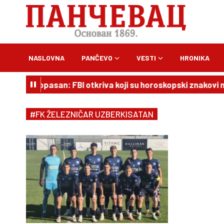
NASLOVNA
PANČEVO
VESTI
HRONIKA
n je vrlo opasan: FBI otkriva koji su horoskopski znakovi na
#FK ŽELEZNIČAR UZBERKISATAN