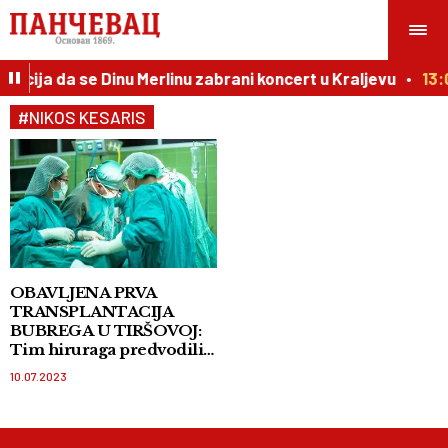
ticija da se Dinu Merlinu zabrani koncert u Kraljevu
13:
#NIKOS KESARIS
OBAVLJENA PRVA
TRANSPLANTACIJA
BUBREGA U TIRŠOVOJ:
Tim hiruraga predvodili
lekari iz Londona
10.07.2023