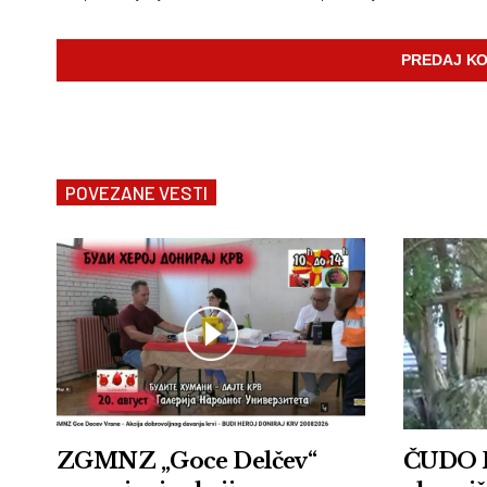
POVEZANE VESTI
ZGMNZ „Goce Delčev“
ČUDO 