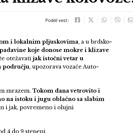
Podeli vest:
išom i lokalnim pljuskovima
, a u brdsko-
padavine koje donose mokre i klizave
e otežavati
jak istočni vetar u
m području
, upozorava vozače Auto-
abim mrazem.
Tokom dana vetrovito i
 na istoku i jugu oblačno sa slabim
 i jak, povremeno i olujni
od 4 do 9 stepeni.