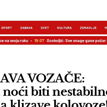
SPORT
ZABAVA
SVET
KULTURA
ZDRAVLJE
M
u ruku
19:07
Ocokoljić: Sve snage gase požar u Peščari,
AVA VOZAČE:
noći biti nestabiln
na klizave kolovoze