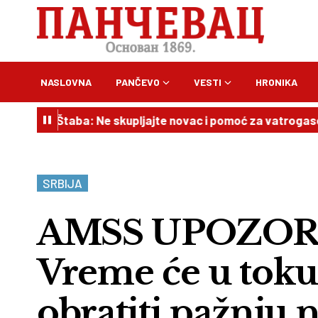
NASLOVNA
PANČEVO
VESTI
HRONIKA
 Štaba: Ne skupljajte novac i pomoć za vatrogasce na svoj
SRBIJA
AMSS UPOZOR
Vreme će u toku 
obratiti pažnju 