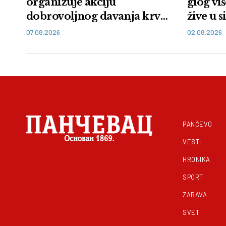
organizuje akciju
glog vi
dobrovoljnog davanja krvi
žive u 
u Vranju: Budi heroj,
manast
07.08.2026
02.08.2026
doniraj krv
PANČEVO
VESTI
HRONIKA
SPORT
ZABAVA
SVET