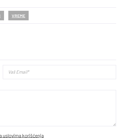
I
VREME
sa uslovima korišćenja