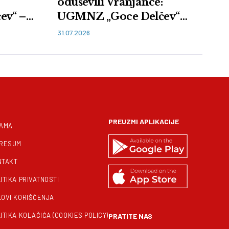
oduševili Vranjance:
ev“ –
UGMNZ „Goce Delčev“
uspešno predstavio
31.07.2026
autentične ukuse juga
PREUZMI APLIKACIJE
NAMA
PRESUM
NTAKT
ITIKA PRIVATNOSTI
LOVI KORIŠĆENJA
ITIKA KOLAČIĆA (COOKIES POLICY)
PRATITE NAS