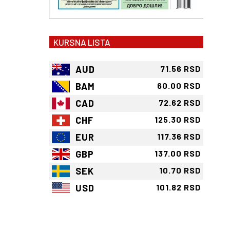
KURSNA LISTA
AUD
71.56 RSD
BAM
60.00 RSD
CAD
72.62 RSD
CHF
125.30 RSD
EUR
117.36 RSD
GBP
137.00 RSD
SEK
10.70 RSD
USD
101.82 RSD