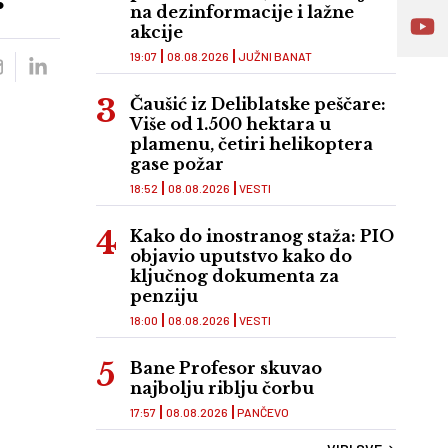
na dezinformacije i lažne
akcije
19:07
08.08.2026
JUŽNI BANAT
Čaušić iz Deliblatske peščare:
Više od 1.500 hektara u
plamenu, četiri helikoptera
gase požar
18:52
08.08.2026
VESTI
Kako do inostranog staža: PIO
objavio uputstvo kako do
ključnog dokumenta za
penziju
18:00
08.08.2026
VESTI
Bane Profesor skuvao
najbolju riblju čorbu
17:57
08.08.2026
PANČEVO