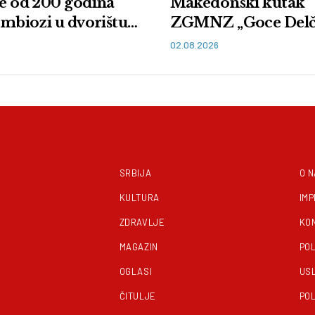
še od 200 godina
Makedonski kutak
simbiozi u dvorištu
ZGMNZ „Goce Delč
ira Oreškovica
Vranje
02.08.2026
SRBIJA
O 
KULTURA
IM
ZDRAVLJE
KO
MAGAZIN
POL
OGLASI
US
ČITULJE
POL