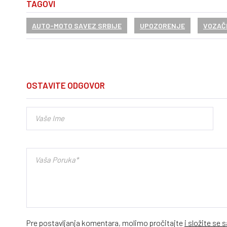
TAGOVI
AUTO-MOTO SAVEZ SRBIJE
UPOZORENJE
VOZAČ
OSTAVITE ODGOVOR
Pre postavljanja komentara, molimo pročitajte
i složite se 