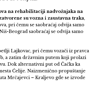
ova na rehabilitaciji nadvožnjaka na
zatvorene su vozna i zaustavna traka
,
ova, pri čemu se saobraćaj odvija samo
iš-Beograd saobraćaj se odvija samo
petlji Lajkovac, pri čemu vozači iz pravca
Ub, a zatim državnim putem koji prolazi
evu. Dok alternativni put od Čačka ka
i mesta Ćelije. Naizmenično propuštanje
uta Mrčajevci – Kraljevo gde se izvode