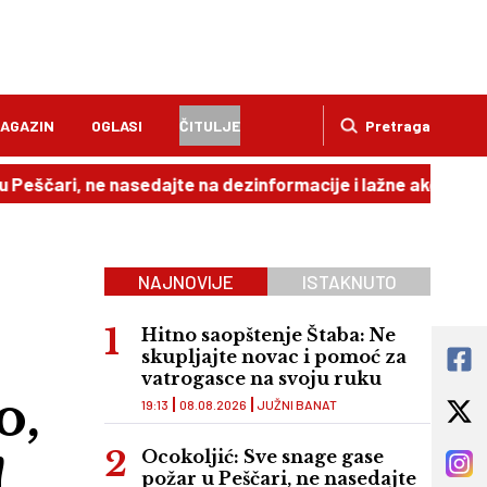
AGAZIN
OGLASI
ČITULJE
Pretraga
 ne nasedajte na dezinformacije i lažne akcije
18:52
Ča
NAJNOVIJE
ISTAKNUTO
Hitno saopštenje Štaba: Ne
skupljajte novac i pomoć za
vatrogasce na svoju ruku
o,
19:13
08.08.2026
JUŽNI BANAT
!
Ocokoljić: Sve snage gase
požar u Peščari, ne nasedajte