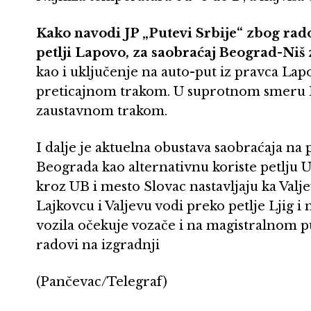
Kako navodi JP „Putevi Srbije“ zbog rad
petlji Lapovo, za saobraćaj Beograd-Niš 
kao i uključenje na auto-put iz pravca Lap
preticajnom trakom. U suprotnom smeru N
zaustavnom trakom.
I dalje je aktuelna obustava saobraćaja na 
Beograda kao alternativnu koriste petlju 
kroz UB i mesto Slovac nastavljaju ka Valj
Lajkovcu i Valjevu vodi preko petlje Ljig 
vozila očekuje vozače i na magistralnom p
radovi na izgradnji
(Pančevac/Telegraf)