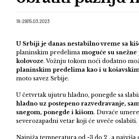
19:29
15.03.2023
U Srbiji je danas nestabilno vreme sa k
planinskim predelima
moguće su snežne 
kolovoze
. Vožnju tokom noći dodatno mož
planinskim predelima kao i u košavski
moto savez Srbije.
U četvrtak ujutru hladno, ponegde sa sl
hladno uz postepeno razvedravanje, samo
snegom, ponegde i kišom
. Duvaće umeren
severozapadni vetar koji će uveče oslabiti.
Najniža temperatura od -3 do 2 , a najviša 