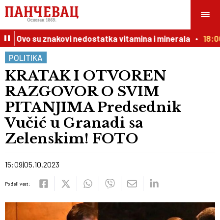
? Ovo su znakovi nedostatka vitamina i minerala
18:00
POLITIKA
KRATAK I OTVOREN
RAZGOVOR O SVIM
PITANJIMA Predsednik
Vučić u Granadi sa
Zelenskim! FOTO
15:09
05.10.2023
Podeli vest: