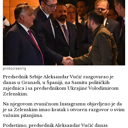
printscreen/ig
Predsednik Srbije Aleksandar Vučić razgovarao je
danas u Granadi, u Španiji, na Samitu političkih
zajednica i sa predsednikom Ukrajine Volodimirom
Zelenskim.
Na njegovom zvaničnom Instagramu objavljeno je da
je sa Zelenskim imao kratak i otvoren razgovor o svim
važnim pitanjima.
Podsetimo, predsednik Aleksandar Vučić danas