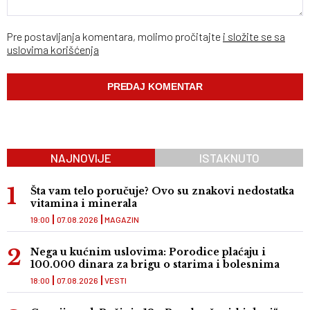
Pre postavljanja komentara, molimo pročitajte
i složite se sa
uslovima korišćenja
NAJNOVIJE
ISTAKNUTO
Šta vam telo poručuje? Ovo su znakovi nedostatka
vitamina i minerala
19:00
07.08.2026
MAGAZIN
Nega u kućnim uslovima: Porodice plaćaju i
100.000 dinara za brigu o starima i bolesnima
18:00
07.08.2026
VESTI