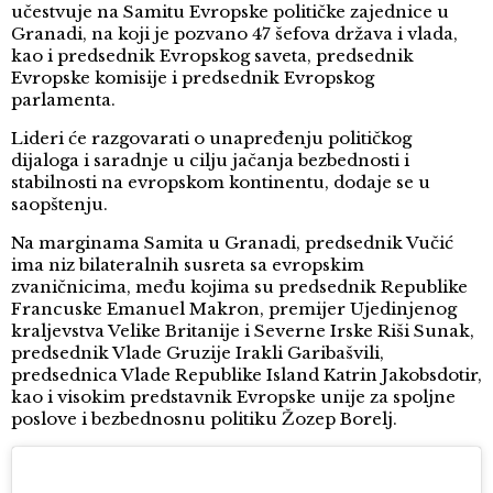
učestvuje na Samitu Evropske političke zajednice u
Granadi, na koji je pozvano 47 šefova država i vlada,
kao i predsednik Evropskog saveta, predsednik
Evropske komisije i predsednik Evropskog
parlamenta.
Lideri će razgovarati o unapređenju političkog
dijaloga i saradnje u cilju jačanja bezbednosti i
stabilnosti na evropskom kontinentu, dodaje se u
saopštenju.
Na marginama Samita u Granadi, predsednik Vučić
ima niz bilateralnih susreta sa evropskim
zvaničnicima, među kojima su predsednik Republike
Francuske Emanuel Makron, premijer Ujedinjenog
kraljevstva Velike Britanije i Severne Irske Riši Sunak,
predsednik Vlade Gruzije Irakli Garibašvili,
predsednica Vlade Republike Island Katrin Jakobsdotir,
kao i visokim predstavnik Evropske unije za spoljne
poslove i bezbednosnu politiku Žozep Borelj.