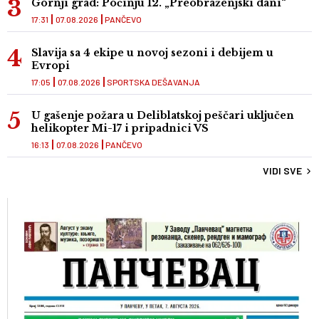
Gornji grad: Počinju 12. „Preobraženjski dani“
17:31
07.08.2026
PANČEVO
Slavija sa 4 ekipe u novoj sezoni i debijem u
Evropi
17:05
07.08.2026
SPORTSKA DEŠAVANJA
U gašenje požara u Deliblatskoj peščari uključen
helikopter Mi-17 i pripadnici VS
16:13
07.08.2026
PANČEVO
VIDI SVE