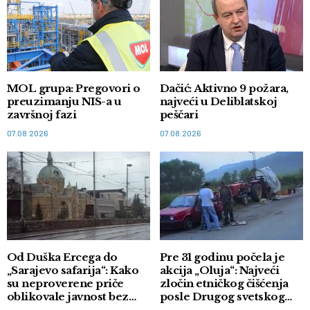
MOL grupa: Pregovori o
Dačić: Aktivno 9 požara,
preuzimanju NIS-a u
najveći u Deliblatskoj
završnoj fazi
peščari
07.08.2026
07.08.2026
Od Duška Ercega do
Pre 31 godinu počela je
„Sarajevo safarija“: Kako
akcija „Oluja“: Najveći
su neproverene priče
zločin etničkog čišćenja
oblikovale javnost bez
posle Drugog svetskog
dokaza
rata