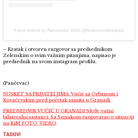
A post shared by Aleksandar Vučić (@buducnostsrbijeav)
– Kratak i otvoren razgovor sa predsednikom
Zelenskim o svim važnim pitanjima, napisao je
predsednik na svom instagram profilu.
(Pančevac)
SUSRET SA PRIJATELJIMA: Vučić sa Orbanom i
Kovačevskim pred početak samita u Granadi
PREDSEDNIK VUČIĆ U GRANADI Slede važni
bilateralni sastanci: Sa Sunakom razgovarao o situaciji
na KiM FOTO, VIDEO
TAGOVI