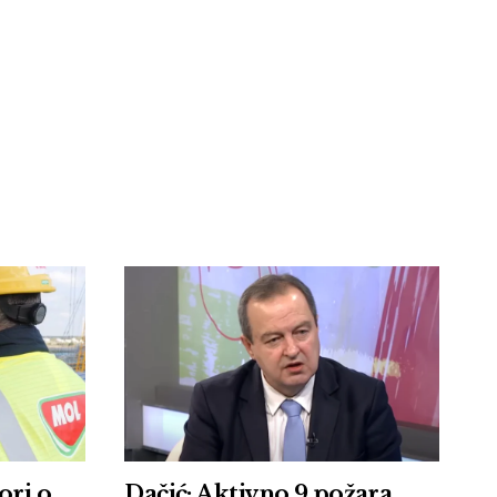
ori o
Dačić: Aktivno 9 požara,