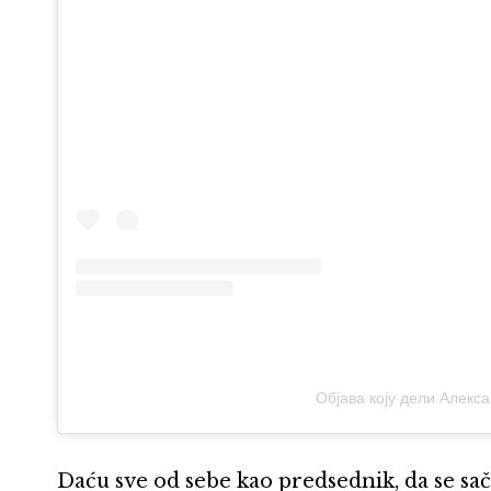
Објава коју дели Алекс
Daću sve od sebe kao predsednik, da se sač