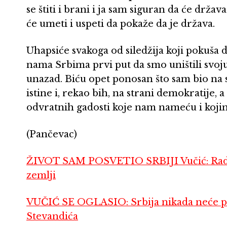
se štiti i brani i ja sam siguran da će držav
će umeti i uspeti da pokaže da je država.
Uhapsiće svakoga od siledžija koji pokuša da
nama Srbima prvi put da smo uništili svoju
unazad. Biću opet ponosan što sam bio na st
istine i, rekao bih, na strani demokratije, 
odvratnih gadosti koje nam nameću i kojim
(Pančevac)
ŽIVOT SAM POSVETIO SRBIJI Vučić: Radio 
zemlji
VUČIĆ SE OGLASIO: Srbija nikada neće pod
Stevandića