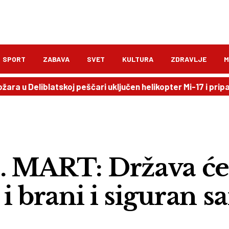
SPORT
ZABAVA
SVET
KULTURA
ZDRAVLJE
M
u Deliblatskoj peščari uključen helikopter Mi-17 i pripadnic
 MART: Država ć
i i brani i siguran 