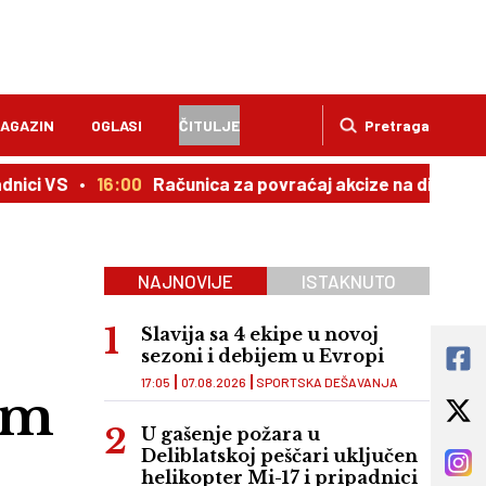
AGAZIN
OGLASI
ČITULJE
Pretraga
i VS
16:00
Računica za povraćaj akcize na dizel: Evo št
NAJNOVIJE
ISTAKNUTO
e
Slavija sa 4 ekipe u novoj
sezoni i debijem u Evropi
17:05
07.08.2026
SPORTSKA DEŠAVANJA
sam
U gašenje požara u
Deliblatskoj peščari uključen
helikopter Mi-17 i pripadnici