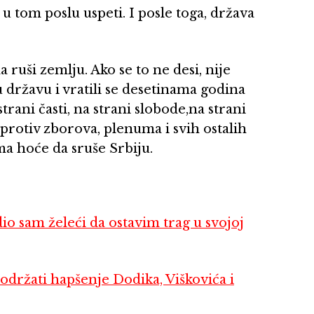
a u tom poslu uspeti. I posle toga, država
 ruši zemlju. Ako se to ne desi, nije
 državu i vratili se desetinama godina
rani časti, na strani slobode,na strani
a protiv zborova, plenuma i svih ostalih
a hoće da sruše Srbiju.
sam želeći da ostavim trag u svojoj
ržati hapšenje Dodika, Viškovića i