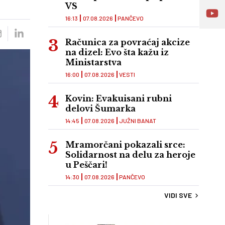
VS
16:13
07.08.2026
PANČEVO
Računica za povraćaj akcize
na dizel: Evo šta kažu iz
Ministarstva
16:00
07.08.2026
VESTI
Kovin: Evakuisani rubni
delovi Šumarka
14:45
07.08.2026
JUŽNI BANAT
Mramorčani pokazali srce:
Solidarnost na delu za heroje
u Peščari!
14:30
07.08.2026
PANČEVO
VIDI SVE