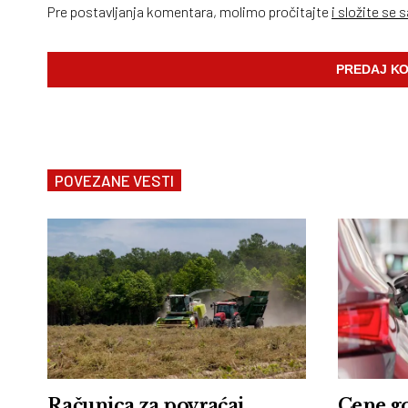
Pre postavljanja komentara, molimo pročitajte
i složite se 
POVEZANE VESTI
Računica za povraćaj
Cene goriva: