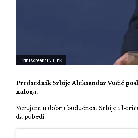
Printscreen/TV Pink
Predsednik Srbije Aleksandar Vučić pos
naloga.
Verujem u dobru budućnost Srbije i boriću 
da pobedi.