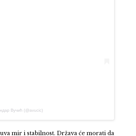
андар Вучић (@avucic)
uva mir i stabilnost. Država će morati da