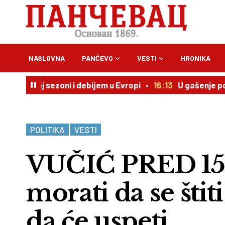
NASLOVNA
PANČEVO
VESTI
HRONIKA
 u novoj sezoni i debijem u Evropi
16:13
U gašenje požara 
POLITIKA
VESTI
VUČIĆ PRED 15.
morati da se štit
da će uspeti