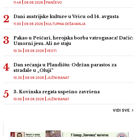
11:48
09.08.2026
PANČEVO
Dani austrijske kulture u Vršcu od 14. avgusta
11:00
09.08.2026
KULTURNA DEŠAVANJA
Pakao u Peščari, herojska borba vatrogasaca! Dačić:
Umorni jesu. Ali ne staju
10:34
09.08.2026
VESTI
Dan sećanja u Plandištu: Održan parastos za
stradale u „Oluji“
10:30
09.08.2026
JUŽNI BANAT
3. Kovinska regata uspešno završena
10:00
09.08.2026
JUŽNI BANAT
VIDI SVE