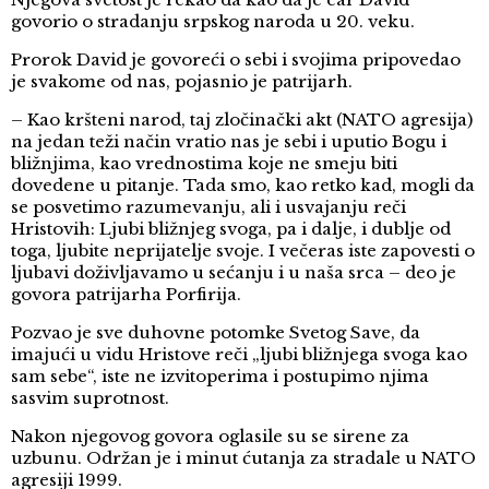
govorio o stradanju srpskog naroda u 20. veku.
Prorok David je govoreći o sebi i svojima pripovedao
je svakome od nas, pojasnio je patrijarh.
– Kao kršteni narod, taj zločinački akt (NATO agresija)
na jedan teži način vratio nas je sebi i uputio Bogu i
bližnjima, kao vrednostima koje ne smeju biti
dovedene u pitanje. Tada smo, kao retko kad, mogli da
se posvetimo razumevanju, ali i usvajanju reči
Hristovih: Ljubi bližnjeg svoga, pa i dalje, i dublje od
toga, ljubite neprijatelje svoje. I večeras iste zapovesti o
ljubavi doživljavamo u sećanju i u naša srca – deo je
govora patrijarha Porfirija.
Pozvao je sve duhovne potomke Svetog Save, da
imajući u vidu Hristove reči „ljubi bližnjega svoga kao
sam sebe“, iste ne izvitoperima i postupimo njima
sasvim suprotnost.
Nakon njegovog govora oglasile su se sirene za
uzbunu. Održan je i minut ćutanja za stradale u NATO
agresiji 1999.