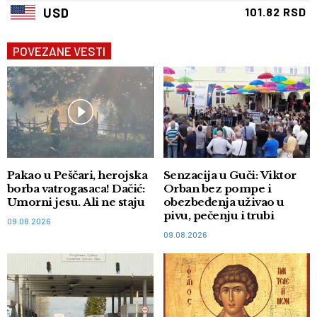
USD
101.82 RSD
POVEZANE VESTI
Pakao u Peščari, herojska
Senzacija u Guči: Viktor
borba vatrogasaca! Dačić:
Orban bez pompe i
Umorni jesu. Ali ne staju
obezbeđenja uživao u
pivu, pečenju i trubi
09.08.2026
09.08.2026