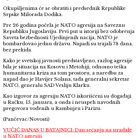
Okupšljenima će se obratiti i predsednik Republike
Srpske Milorada Dodika.
Pre 26 godina počela je NATO agresija na Saveznu
Republiku Jugoslaviju. Prvi put u istoriji bez odobrenja
Saveta bezbednosti Ujedinjenih nacija, NATO je
bombardovao jednu državu. Napadi su trajali 78 dana,
bez prekida.
Kako je svetskoj javnosti predstavljeno, razlog agresije
bila je situacija na Kosovu i Metohiji, odnosno teška
humanitarna kriza na tom prostoru, a naredbu za
napad dao je Havijer Solana, tada generalni sekretar
NATO, generalu SAD Vesliju Klarku.
Kao izgovor za agresiju NATO iskorišćeni su događaji
u Račku, 15. januara, a onda i neuspeh navodnih
pregovora vođenih u Rambujeu i Parizu.
(Pančevac/Novosti)
VUČIĆ DANAS U BATAJNICI: Dan sećanja na stradale
u NATO agresiji