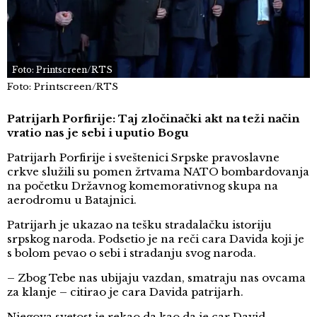
Foto: Printscreen/RTS
Foto: Printscreen/RTS
Patrijarh Porfirije: Taj zločinački akt na teži način
vratio nas je sebi i uputio Bogu
Patrijarh Porfirije i sveštenici Srpske pravoslavne
crkve služili su pomen žrtvama NATO bombardovanja
na početku Državnog komemorativnog skupa na
aerodromu u Batajnici.
Patrijarh je ukazao na tešku stradalačku istoriju
srpskog naroda. Podsetio je na reči cara Davida koji je
s bolom pevao o sebi i stradanju svog naroda.
– Zbog Tebe nas ubijaju vazdan, smatraju nas ovcama
za klanje – citirao je cara Davida patrijarh.
Njegova svetost je rekao da kao da je car David