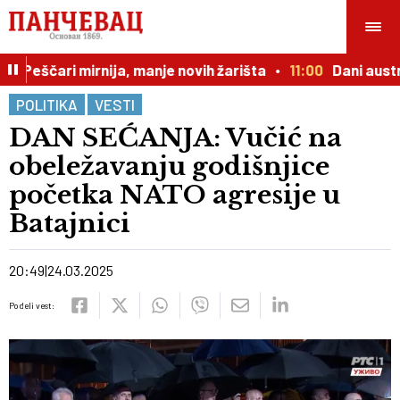
Peščari mirnija, manje novih žarišta
11:00
Dani austrijs
POLITIKA
VESTI
DAN SEĆANJA: Vučić na
obeležavanju godišnjice
početka NATO agresije u
Batajnici
20:49
24.03.2025
Podeli vest: