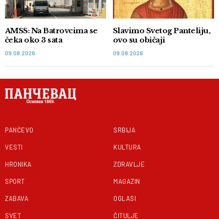
AMSS: Na Batrovcima se
Slavimo Svetog Panteliju,
čeka oko 3 sata
ovo su običaji
09.08.2026
09.08.2026
PANČEVO
SRBIJA
VESTI
KULTURA
HRONIKA
ZDRAVLJE
SPORT
MAGAZIN
ZABAVA
OGLASI
SVET
ČITULJE