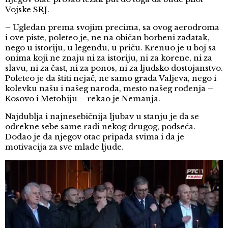
Vojske SRJ.
– Ugledan prema svojim precima, sa ovog aerodroma
i ove piste, poleteo je, ne na običan borbeni zadatak,
nego u istoriju, u legendu, u priču. Krenuo je u boj sa
onima koji ne znaju ni za istoriju, ni za korene, ni za
slavu, ni za čast, ni za ponos, ni za ljudsko dostojanstvo.
Poleteo je da štiti nejač, ne samo grada Valjeva, nego i
kolevku našu i našeg naroda, mesto našeg rođenja –
Kosovo i Metohiju – rekao je Nemanja.
Najdublja i najnesebičnija ljubav u stanju je da se
odrekne sebe same radi nekog drugog, podseća.
Dodao je da njegov otac pripada svima i da je
motivacija za sve mlade ljude.