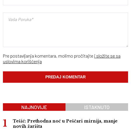
Pre postavljanja komentara, molimo pročitajte
i složite se sa
uslovima korišćenja
NAJNOVIJE
ISTAKNUTO
Tešić: Prethodna noć u Peščari mirnija, manje
novih žarišta